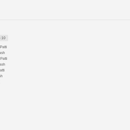
4:10
atti
ash
Patti
Cash
tti
sh
宜