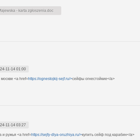
jewska - karta zgłoszenia.doc
24-11-14 01:00
москве <a href=
https://ognestojkij-sejf.ru/>
сейфы огнестойкие</a>
24-11-14 03:27
 и ружья <a href=
https://sejfy-dlya-oruzhiya.ru/>
купить сейф под карабин</a>