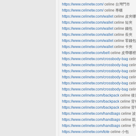
https://www.celinetw.com/
celine 台灣門市
https://www.celinetw.com/
celine 專櫃
https://www.celinetw.com/wallet
celine 皮
https://www.celinetw.com/wallet
celine 短夾
https://www.celinetw.com/wallet
celine 錢包
https://www.celinetw.com/wallet
celine 長夾
https://www.celinetw.com/wallet
celine 零錢包
https://www.celinetw.com/wallet
celine 卡夾
https://www.celinetw.com/belt
celine 皮帶
https://www.celinetw.com/crossbody-bag
cel
https://www.celinetw.com/crossbody-bag
celi
https://www.celinetw.com/crossbody-bag
cel
https://www.celinetw.com/crossbody-bag
cel
https://www.celinetw.com/crossbody-bag
cel
https://www.celinetw.com/crossbody-bag
cel
https://www.celinetw.com/backpack
celin
https://www.celinetw.com/backpack
celine 
https://www.celinetw.com/backpack
celine 
https://www.celinetw.com/handbags
celine
https://www.celinetw.com/handbags
celine
https://www.celinetw.com/handbags
celine
https://www.celinetw.com/tote
celine 小包