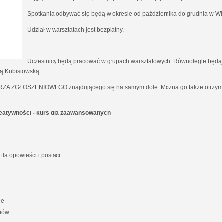
Spotkania odbywać się będą w okresie od października do grudnia w Wil
Udział w warsztatach jest bezpłatny.
Uczestnicy będą pracować w grupach warsztatowych. Równolegle będą 
ną Kubisiowską
RZA ZGŁOSZENIOWEGO
znajdującego się na samym dole. Można go także otrzyma
kreatywności - kurs dla zaawansowanych
ła opowieści i postaci
le
ypów