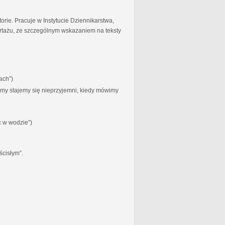
torie. Pracuje w Instytucie Dziennikarstwa,
ortażu, ze szczególnym wskazaniem na teksty
ach”)
zymy stajemy się nieprzyjemni, kiedy mówimy
c w wodzie”)
ścisłym”.