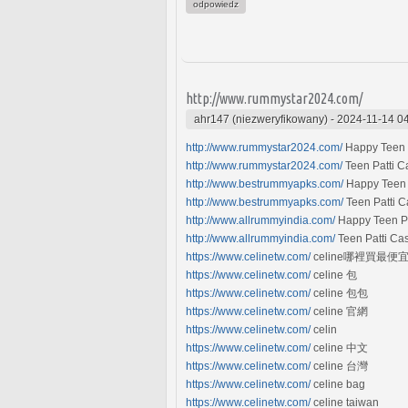
odpowiedz
http://www.rummystar2024.com/
ahr147 (niezweryfikowany)
-
2024-11-14 0
http://www.rummystar2024.com/
Happy Teen P
http://www.rummystar2024.com/
Teen Patti C
http://www.bestrummyapks.com/
Happy Teen 
http://www.bestrummyapks.com/
Teen Patti 
http://www.allrummyindia.com/
Happy Teen Pa
http://www.allrummyindia.com/
Teen Patti Ca
https://www.celinetw.com/
celine哪裡買最便
https://www.celinetw.com/
celine 包
https://www.celinetw.com/
celine 包包
https://www.celinetw.com/
celine 官網
https://www.celinetw.com/
celin
https://www.celinetw.com/
celine 中文
https://www.celinetw.com/
celine 台灣
https://www.celinetw.com/
celine bag
https://www.celinetw.com/
celine taiwan