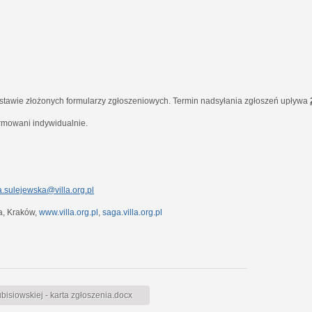
dstawie złożonych formularzy zgłoszeniowych. Termin nadsyłania zgłoszeń upływa
ormowani indywidualnie.
.sulejewska@villa.org.pl
7a, Kraków,
www.villa.org.pl
,
saga.villa.org.pl
siowskiej - karta zgłoszenia.docx