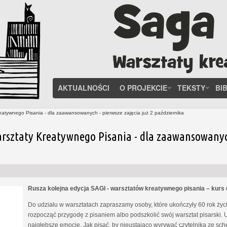
AKTUALNOŚCI
O PROJEKCIE
TEKSTY
BI
eatywnego Pisania - dla zaawansowanych - pierwsze zajęcia już 2 października
rsztaty Kreatywnego Pisania - dla zaawansowanych 
Rusza kolejna edycja SAGI - warsztatów kreatywnego pisania – kur
Do udziału w warsztatach zapraszamy osoby, które ukończyły 60 rok życia
rozpocząć przygodę z pisaniem albo podszkolić swój warsztat pisarski. 
najgłębsze emocje. Jak pisać, by nieustająco wyrywać czytelnika ze s