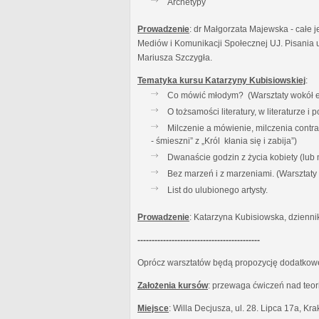
Archetypy
Prowadzenie
: dr Małgorzata Majewska - całe j
Mediów i Komunikacji Społecznej UJ. Pisania u
Mariusza Szczygła.
Tematyka kursu Katarzyny Kubisiowskiej
:
Co mówić młodym? (Warsztaty wokół es
O tożsamości literatury, w literaturze 
Milczenie a mówienie, milczenia contr
- śmieszni” z „Król kłania się i zabija”)
Dwanaście godzin z życia kobiety (lub
Bez marzeń i z marzeniami. (Warsztat
List do ulubionego artysty.
Prowadzenie
: Katarzyna Kubisiowska, dzienni
-------------------------------------------
Oprócz warsztatów będą propozycję dodatkowe:
Założenia kursów
: przewaga ćwiczeń nad teor
Miejsce
: Willa Decjusza, ul. 28. Lipca 17a, Kr