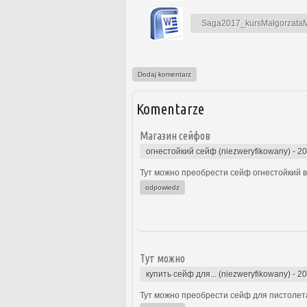
Saga2017_kursMałgorzataMa
Dodaj komentarz
Komentarze
Магазин сейфов
огнестойкий сейф (niezweryfikowany)
-
20
Тут можно преобрести сейф огнестойкий в 
odpowiedz
Тут можно
купить сейф для... (niezweryfikowany)
-
20
Тут можно преобрести сейф для пистолета