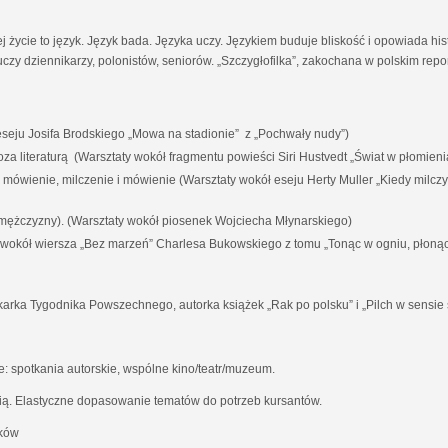
ej życie to język. Język bada. Języka uczy. Językiem buduje bliskość i opowiada his
czy dziennikarzy, polonistów, seniorów. „Szczygłofilka”, zakochana w polskim rep
eju Josifa Brodskiego „Mowa na stadionie” z „Pochwały nudy”)
i poza literaturą (Warsztaty wokół fragmentu powieści Siri Hustvedt „Świat w płomieni
a mówienie, milczenie i mówienie (Warsztaty wokół eseju Herty Muller „Kiedy milc
 mężczyzny). (Warsztaty wokół piosenek Wojciecha Młynarskiego)
y wokół wiersza „Bez marzeń” Charlesa Bukowskiego z tomu „Tonąc w ogniu, płoną
karka Tygodnika Powszechnego, autorka książek „Rak po polsku” i „Pilch w sensie 
 spotkania autorskie, wspólne kino/teatr/muzeum.
ią. Elastyczne dopasowanie tematów do potrzeb kursantów.
aków