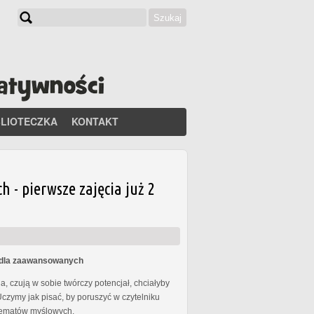
Szukaj
Formularz wyszukiwania
BLIOTECZKA
KONTAKT
- pierwsze zajęcia już 2
s dla zaawansowanych
, czują w sobie twórczy potencjał, chciałyby
Uczymy jak pisać, by poruszyć w czytelniku
chematów myślowych.