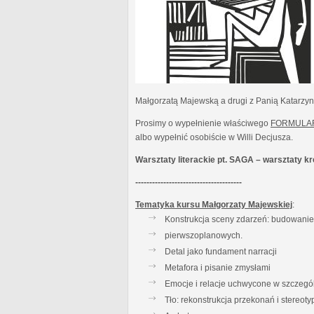
Małgorzatą Majewską a drugi z Panią Katarzy
Prosimy o wypełnienie właściwego
FORMULA
albo wypełnić osobiście w Willi Decjusza.
Warsztaty literackie pt. SAGA – warsztaty 
--------------------------------------
Tematyka kursu Małgorzaty Majewskiej
:
Konstrukcja sceny zdarzeń: budowanie t
pierwszoplanowych.
Detal jako fundament narracji
Metafora i pisanie zmysłami
Emocje i relacje uchwycone w szczegó
Tło: rekonstrukcja przekonań i stereot