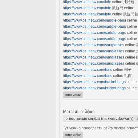
https://www.celinetw.com/tote
celine 托特包
https://www.celinetw.com/tote
凱旋門 celine
https://www.celinetw.com/tote
celine 凱旋門包
https://www.celinetw.com/saddle-bags
celin
https://www.celinetw.com/saddle-bags
celin
https://www.celinetw.com/saddle-bags
celi
https://www.celinetw.com/saddle-bags
celi
https://www.celinetw.com/sunglasses
celine
https://www.celinetw.com/sunglasses
celin
https://www.celinetw.com/sunglasses
celine
https://www.celinetw.com/sunglasses
celine 
https://www.celinetw.com/hats
celine 帽子
https://www.celinetw.com/hats
celine 毛帽
https://www.celinetw.com/bucket-bags
celin
https://www.celinetw.com/bucket-bags
celi
odpowiedz
Магазин сейфов
огнестойкие сейфы (niezweryfikowany)
-
Тут можно преобрести сейф москва огнесто
odpowiedz