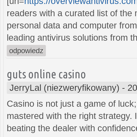
[url=
https://overviewantivirus.co
readers with a curated list of th
personal data and computer from
leading antivirus solutions from t
odpowiedz
guts online casino
JerryLal (niezweryfikowany)
-
20
Casino is not just a game of luck; 
mastered with the right strategy.
beating the dealer with confidenc