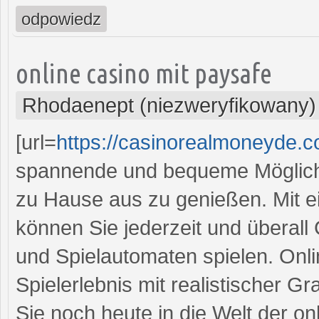
odpowiedz
online casino mit paysafe
Rhodaenept (niezweryfikowany)
[url=
https://casinorealmoneyde.c
spannende und bequeme Möglichk
zu Hause aus zu genießen. Mit e
können Sie jederzeit und überall
und Spielautomaten spielen. Onl
Spielerlebnis mit realistischer G
Sie noch heute in die Welt der on