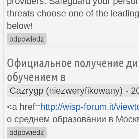
providers. Safeguard your perso
threats choose one of the leading 
below!
odpowiedz
Официальное получение ди
обучением в
Cazrygp (niezweryfikowany)
-
2
<a href=
http://wisp-forum.it/vie
о среднем образовании в Моск
odpowiedz