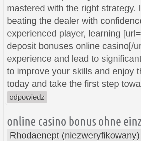
mastered with the right strategy.
beating the dealer with confidenc
experienced player, learning [url=
deposit bonuses online casino[/u
experience and lead to significan
to improve your skills and enjoy 
today and take the first step tow
odpowiedz
online casino bonus ohne ein
Rhodaenept (niezweryfikowany)