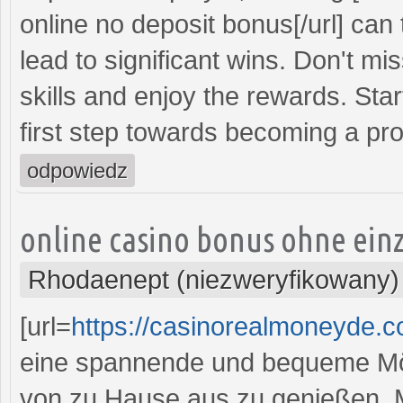
online no deposit bonus[/url] ca
lead to significant wins. Don't mi
skills and enjoy the rewards. Sta
first step towards becoming a pro
odpowiedz
online casino bonus ohne ein
Rhodaenept (niezweryfikowany)
[url=
https://casinorealmoneyde.co
eine spannende und bequeme Mögl
von zu Hause aus zu genießen. M