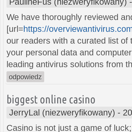
PaulineFus (niezweryfikowany)
We have thoroughly reviewed and
[url=
https://overviewantivirus.com
our readers with a curated list o
your personal data and computer
leading antivirus solutions from t
odpowiedz
biggest online casino
JerryLal (niezweryfikowany)
-
20
Casino is not just a game of luck; 