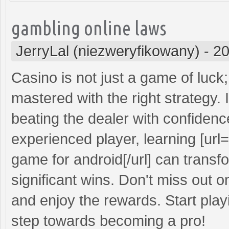
gambling online laws
JerryLal (niezweryfikowany)
-
20
Casino is not just a game of luck; 
mastered with the right strategy.
beating the dealer with confidenc
experienced player, learning [url=
game for android[/url] can trans
significant wins. Don't miss out o
and enjoy the rewards. Start play
step towards becoming a pro!