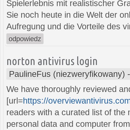
Spielerlebnis mit realistischer G
Sie noch heute in die Welt der on
Aufregung und die Vorteile des vir
odpowiedz
norton antivirus login
PaulineFus (niezweryfikowany)
We have thoroughly reviewed and
[url=
https://overviewantivirus.co
readers with a curated list of th
personal data and computer from