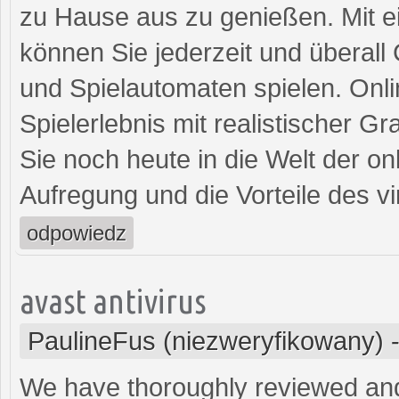
zu Hause aus zu genießen. Mit e
können Sie jederzeit und überall
und Spielautomaten spielen. Onl
Spielerlebnis mit realistischer G
Sie noch heute in die Welt der on
Aufregung und die Vorteile des vir
odpowiedz
avast antivirus
PaulineFus (niezweryfikowany)
We have thoroughly reviewed and