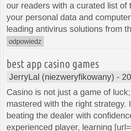
our readers with a curated list o
your personal data and computer
leading antivirus solutions from t
odpowiedz
best app casino games
JerryLal (niezweryfikowany)
-
20
Casino is not just a game of luck; 
mastered with the right strategy.
beating the dealer with confidenc
experienced player, learning [url=