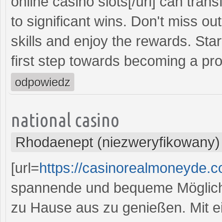
online casino slots[/url] can tra
to significant wins. Don't miss ou
skills and enjoy the rewards. Sta
first step towards becoming a pro
odpowiedz
national casino
Rhodaenept (niezweryfikowany)
[url=
https://casinorealmoneyde.c
spannende und bequeme Möglichk
zu Hause aus zu genießen. Mit e