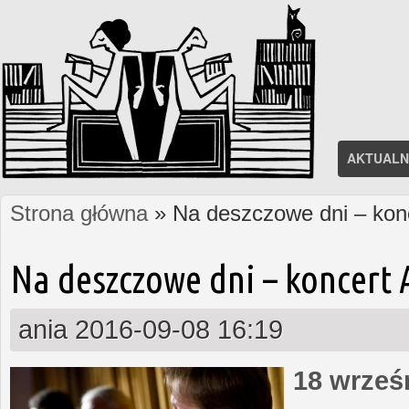
AKTUALN
Strona główna
» Na deszczowe dni – kon
Jesteś tutaj
Na deszczowe dni – koncert
ania
2016-09-08 16:19
18 wrześn