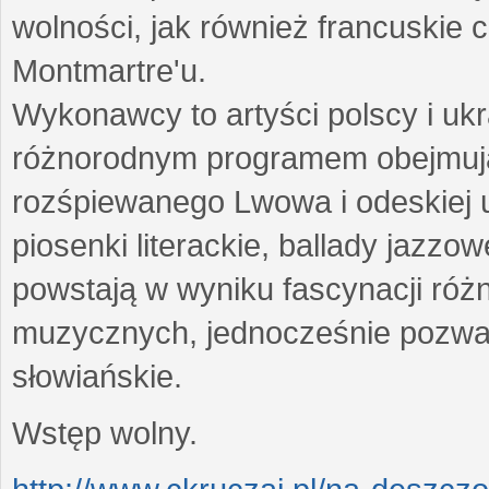
wolności, jak również francuskie 
Montmartre'u.
Wykonawcy to artyści polscy i ukr
różnorodnym programem obejmują
rozśpiewanego Lwowa i odeskiej ul
piosenki literackie, ballady jazzo
powstają w wyniku fascynacji różn
muzycznych, jednocześnie pozwal
słowiańskie.
Wstęp wolny.