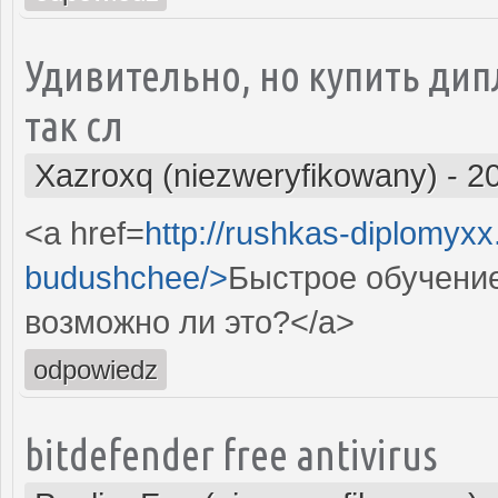
Удивительно, но купить дип
так сл
Xazroxq (niezweryfikowany)
-
2
<a href=
http://rushkas-diplomyxx
budushchee/>
Быстрое обучение
возможно ли это?</a>
odpowiedz
bitdefender free antivirus