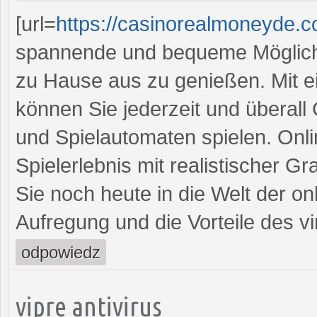
[url=
https://casinorealmoneyde.co
spannende und bequeme Möglichk
zu Hause aus zu genießen. Mit e
können Sie jederzeit und überall
und Spielautomaten spielen. Onl
Spielerlebnis mit realistischer G
Sie noch heute in die Welt der on
Aufregung und die Vorteile des vir
odpowiedz
vipre antivirus