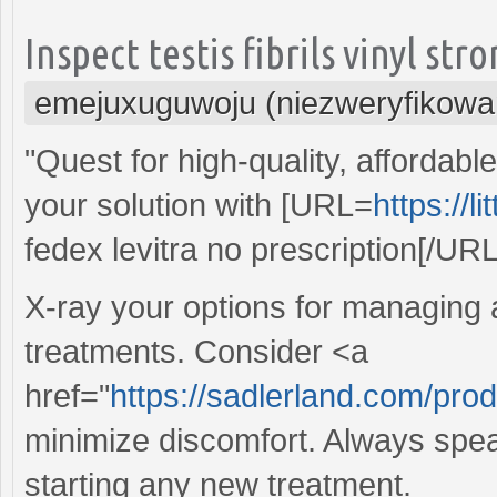
Inspect testis fibrils vinyl st
emejuxuguwoju (niezweryfikowa
"Quest for high-quality, affordab
your solution with [URL=
https://l
fedex levitra no prescription[/URL 
X-ray your options for managing ar
treatments. Consider <a
href="
https://sadlerland.com/prod
minimize discomfort. Always spea
starting any new treatment.