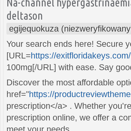
Na-channel hypergastrinaemi
deltason
egijequokuza (niezweryfikowany
Your search ends here! Secure y
[URL=
https://exitfloridakeys.com
100mg[/URL] with ease. Say good
Discover the most affordable opt
href="
https://productreviewtheme
prescription</a> . Whether you're 
prescription online, we offer a co
meet your needs.