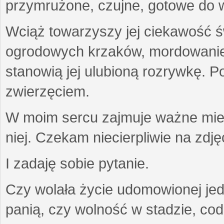
przymrużone, czujne, gotowe do wa
Wciąż towarzyszy jej ciekawość ś
ogrodowych krzaków, mordowanie w
stanowią jej ulubioną rozrywkę. Po
zwierzęciem.
W moim sercu zajmuje ważne miejs
niej. Czekam niecierpliwie na zdję
I zadaję sobie pytanie.
Czy wolała życie udomowionej jed
panią, czy wolność w stadzie, co