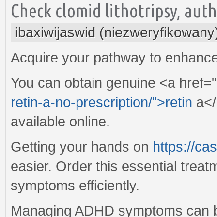
Check clomid lithotripsy, auth
ibaxiwijaswid (niezweryfikowany
Acquire your pathway to enhanced
You can obtain genuine <a href="
retin-a-no-prescription/">retin
a</a
available online.
Getting your hands on
https://ca
easier. Order this essential treat
symptoms efficiently.
Managing ADHD symptoms can be c