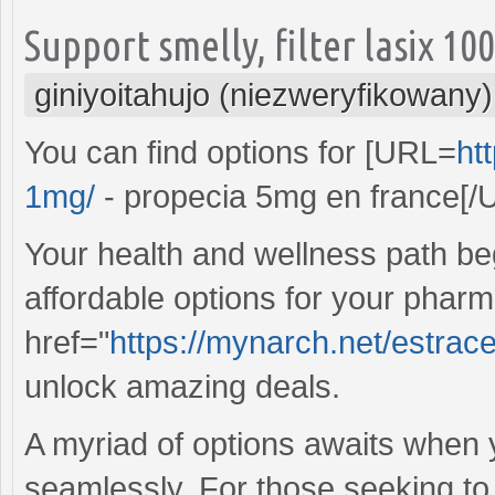
Support smelly, filter lasix 1
giniyoitahujo (niezweryfikowany)
You can find options for [URL=
ht
1mg/
- propecia 5mg en france[/
Your health and wellness path beg
affordable options for your pharm
href="
https://mynarch.net/estrace
unlock amazing deals.
A myriad of options awaits when 
seamlessly. For those seeking t