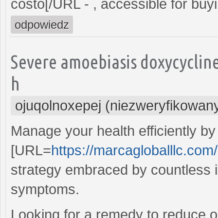
costo[/URL - , accessible for buy
odpowiedz
Severe amoebiasis doxycyclin
h
ojuqolnoxepej (niezweryfikowan
Manage your health efficiently by
[URL=
https://marcagloballlc.com
strategy embraced by countless in
symptoms.
Looking for a remedy to reduce 