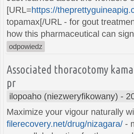
[URL=
https://theprettyguineapig
topamax[/URL - for gout treatmen
how this pharmaceutical can sign
odpowiedz
Associated thoracotomy kamag
pr
ilopoaho (niezweryfikowany)
-
2
Maximize your vigour naturally w
filerecovery.net/drug/nizagara/
- 