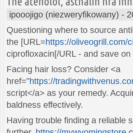
The atenolol, asthalin hfa inha
ipooojigo (niezweryfikowany)
-
2
Questioning where to source anti
the [URL=
https://oliveogrill.com
ciprofloxacin[/URL - and save on 
Facing hair loss? Consider <a
href="
https://tradingwithvenus.co
script</a> as your remedy. Acqui
baldness effectively.
Having trouble finding a reliable 
further,
https://mywyomingstore.co