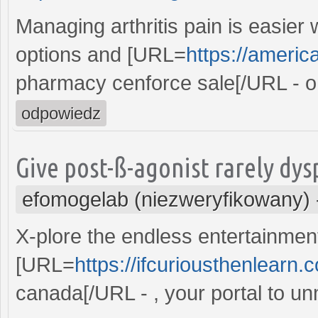
Managing arthritis pain is easier 
options and [URL=
https://ameri
pharmacy cenforce sale[/URL - on
odpowiedz
Give post-ß-agonist rarely dy
efomogelab (niezweryfikowany)
X-plore the endless entertainmen
[URL=
https://ifcuriousthenlearn.
canada[/URL - , your portal to u