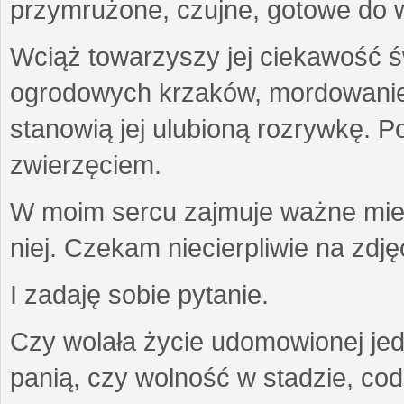
przymrużone, czujne, gotowe do wa
Wciąż towarzyszy jej ciekawość ś
ogrodowych krzaków, mordowanie w
stanowią jej ulubioną rozrywkę. Po
zwierzęciem.
W moim sercu zajmuje ważne miejs
niej. Czekam niecierpliwie na zdję
I zadaję sobie pytanie.
Czy wolała życie udomowionej jed
panią, czy wolność w stadzie, co