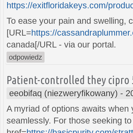
https://exitfloridakeys.com/produc
To ease your pain and swelling, 
[URL=
https://cassandraplummer.
canada[/URL - via our portal.
odpowiedz
Patient-controlled they cipro
eeobifaq (niezweryfikowany)
-
2
A myriad of options awaits when
seamlessly. For those seeking to
href=
https://basicpurity.com/stra