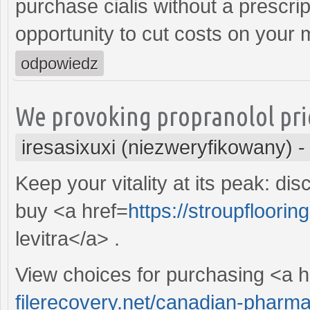
purchase cialis without a prescrip
opportunity to cut costs on your 
odpowiedz
We provoking propranolol pric
iresasixuxi (niezweryfikowany)
Keep your vitality at its peak: d
buy <a href=
https://stroupfloori
levitra</a> .
View choices for purchasing <a h
filerecovery.net/canadian-pharmac