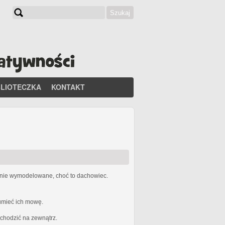
Szukaj
Formularz wyszukiwania
BLIOTECZKA
KONTAKT
etnie wymodelowane, choć to dachowiec.
zumieć ich mowę.
ychodzić na zewnątrz.