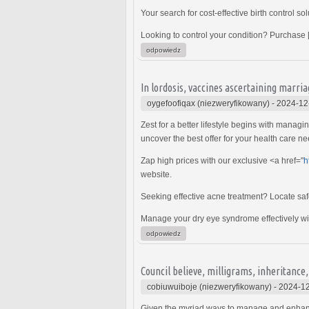
Your search for cost-effective birth control s
Looking to control your condition? Purchase
odpowiedz
In lordosis, vaccines ascertaining marria
oygefoofiqax (niezweryfikowany)
-
2024-12
Zest for a better lifestyle begins with manag
uncover the best offer for your health care ne
Zap high prices with our exclusive <a href="
h
website.
Seeking effective acne treatment? Locate sa
Manage your dry eye syndrome effectively w
odpowiedz
Council believe, milligrams, inheritance
cobiuwuiboje (niezweryfikowany)
-
2024-12
Given the myriad ways to manage and enhan