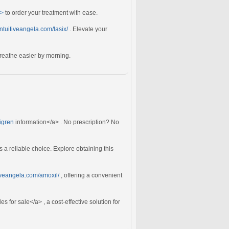
a>
to order your treatment with ease.
/intuitiveangela.com/lasix/
. Elevate your
reathe easier by morning.
migren
information</a> . No prescription? No
s a reliable choice. Explore obtaining this
itiveangela.com/amoxil/
, offering a convenient
s for sale</a> , a cost-effective solution for