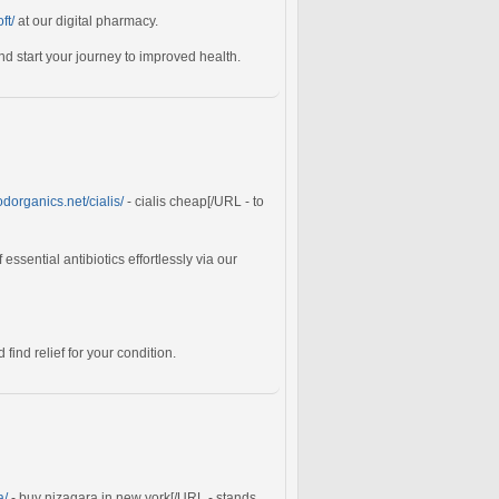
ft/
at our digital pharmacy.
 start your journey to improved health.
dorganics.net/cialis/
- cialis cheap[/URL - to
sential antibiotics effortlessly via our
 find relief for your condition.
a/
- buy nizagara in new york[/URL - stands