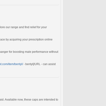
ore our range and find relief for your
lace by acquiring your prescription online
anger for boosting male performance without
nt.com/item/bentyl/
- bentyl[/URL - can assist
id. Available now, these caps are intended to