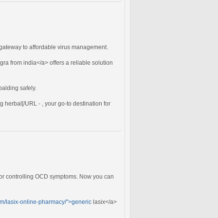
r gateway to affordable virus management.
a from india</a> offers a reliable solution
balding safely.
 herbal[/URL - , your go-to destination for
n for controlling OCD symptoms. Now you can
om/lasix-online-pharmacy/">generic
lasix</a>