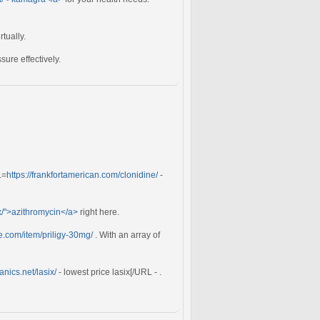
rtually.
ure effectively.
L=
https://frankfortamerican.com/clonidine/
-
x/">azithromycin</a>
right here.
re.com/item/priligy-30mg/
. With an array of
nics.net/lasix/
- lowest price lasix[/URL - .