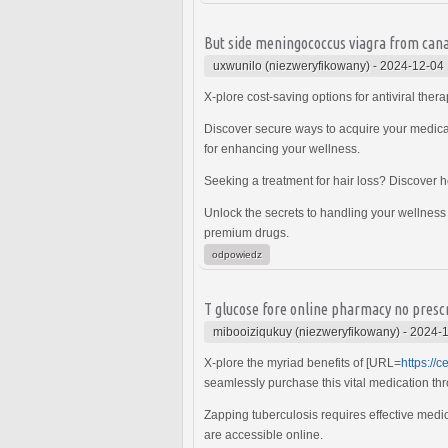
But side meningococcus viagra from cana
uxwunilo (niezweryfikowany)
-
2024-12-04 
X-plore cost-saving options for antiviral ther
Discover secure ways to acquire your medicat
for enhancing your wellness.
Seeking a treatment for hair loss? Discover
Unlock the secrets to handling your wellness
premium drugs.
odpowiedz
T glucose fore online pharmacy no prescr
mibooiziqukuy (niezweryfikowany)
-
2024-1
X-plore the myriad benefits of [URL=
https://
seamlessly purchase this vital medication thr
Zapping tuberculosis requires effective medic
are accessible online.