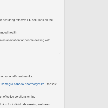
for acquiring effective ED solutions on the
anced health.
ives alleviation for people dealing with
today for efficient results.
ric-kamagra-canada-pharmacy/">ka...
for sale
t-effective solutions online.
lution for individuals seeking wellness.