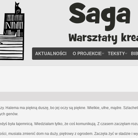
AKTUALNOŚCI
O PROJEKCIE
TEKSTY
BI
zy. Halema ma piękną duszę, bo jej oczy są piękne. Wielkie, ufne, mądre. Szlach
nych genów.
iedyś była tajemnicą. Wiedziałam tylko, że coś komunikują. Z czasem zaczęłam ro
ości, musiała zmienić dom na duży, piętrowy z ogrodem. Zaczęła żyć w stadzie i w