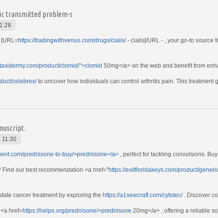
fic transmitted problem-s
1:28
h [URL=
https://tradingwithvenus.com/drugs/cialis/
- cialis[/URL - , your go-to source 
rstaxidermy.com/product/clomid/">clomid
50mg</a> on the web and benefit from enh
oduct/celebrex/
to uncover how individuals can control arthritis pain. This treatment g
nuscript.
 11:30
icient.com/prednisone-to-buy/>prednisone</a>
, perfect for tackling convulsions. Buy 
s? Find our best recommendation <a href="
https://exitfloridakeys.com/product/gene
state cancer treatment by exploring the
https://a1sewcraft.com/cytotec/
. Discover cos
 <a href=
https://helpo.org/prednisone/>prednisone
20mg</a> , offering a reliable so