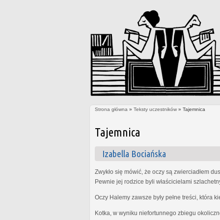
Strona główna
»
Teksty uczestników
» Tajemnica
Jesteś tutaj
Tajemnica
Izabella Bociańska
Zwykło się mówić, że oczy są zwierciadłem dus
Pewnie jej rodzice byli właścicielami szlachet
Oczy Halemy zawsze były pełne treści, która k
Kotka, w wyniku niefortunnego zbiegu okoliczn