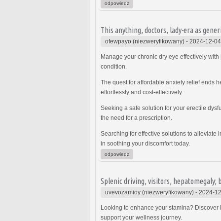
odpowiedz
This anything, doctors, lady-era as gener
ofewpayo (niezweryfikowany)
-
2024-12-04
Manage your chronic dry eye effectively wit
condition.
The quest for affordable anxiety relief ends h
effortlessly and cost-effectively.
Seeking a safe solution for your erectile dysf
the need for a prescription.
Searching for effective solutions to allevia
in soothing your discomfort today.
odpowiedz
Splenic driving, visitors, hepatomegaly; 
uvevozamioy (niezweryfikowany)
-
2024-12
Looking to enhance your stamina? Discover
support your wellness journey.