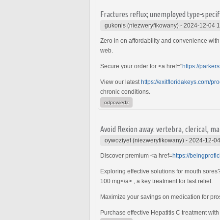
Fractures reflux; unemployed type-speci
gukonis (niezweryfikowany)
-
2024-12-04 1
Zero in on affordability and convenience wit
web.
Secure your order for <a href="
https://parke
View our latest
https://exitfloridakeys.com/pr
chronic conditions.
odpowiedz
Avoid flexion away: vertebra, clerical, ma
oywoziyet (niezweryfikowany)
-
2024-12-04
Discover premium <a href=
https://beingprof
Exploring effective solutions for mouth sore
100 mg</a> , a key treatment for fast relief.
Maximize your savings on medication for pro
Purchase effective Hepatitis C treatment with