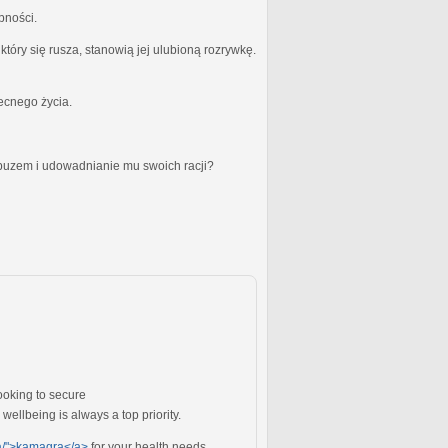
bności.
óry się rusza, stanowią jej ulubioną rozrywkę.
becnego życia.
obuzem i udowadnianie mu swoich racji?
ooking to secure
ellbeing is always a top priority.
sa/">kamagra</a>
for your health needs.