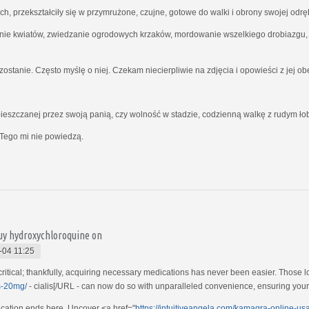
ich, przekształciły się w przymrużone, czujne, gotowe do walki i obrony swojej odrę
nie kwiatów, zwiedzanie ogrodowych krzaków, mordowanie wszelkiego drobiazgu, kt
ostanie. Często myślę o niej. Czekam niecierpliwie na zdjęcia i opowieści z jej o
ieszczanej przez swoją panią, czy wolność w stadzie, codzienną walkę z rudym ł
Tego mi nie powiedzą.
buy hydroxychloroquine on
-04 11:25
ritical; thankfully, acquiring necessary medications has never been easier. Those l
s-20mg/
- cialis[/URL - can now do so with unparalleled convenience, ensuring your w
ication ends here. Uncover <a href="
https://intuitiveangela.com/kamagra-online-u