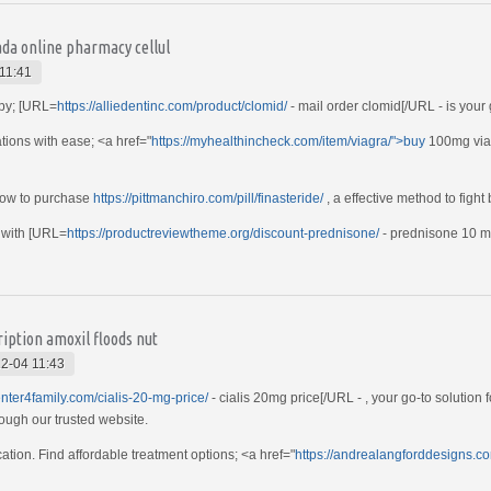
da online pharmacy cellul
11:41
apy; [URL=
https://alliedentinc.com/product/clomid/
- mail order clomid[/URL - is you
ions with ease; <a href="
https://myhealthincheck.com/item/viagra/">buy
100mg viagr
 how to purchase
https://pittmanchiro.com/pill/finasteride/
, a effective method to fight 
 with [URL=
https://productreviewtheme.org/discount-prednisone/
- prednisone 10 mg
iption amoxil floods nut
2-04 11:43
center4family.com/cialis-20-mg-price/
- cialis 20mg price[/URL - , your go-to solutio
ough our trusted website.
ation. Find affordable treatment options; <a href="
https://andrealangforddesigns.c