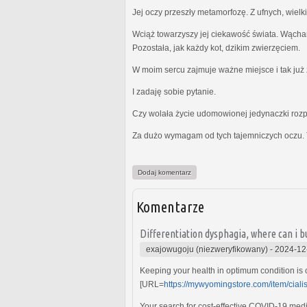
Jej oczy przeszły metamorfozę. Z ufnych, wielk
Wciąż towarzyszy jej ciekawość świata. Wącha
Pozostała, jak każdy kot, dzikim zwierzęciem.
W moim sercu zajmuje ważne miejsce i tak już z
I zadaję sobie pytanie.
Czy wolała życie udomowionej jedynaczki rozp
Za dużo wymagam od tych tajemniczych oczu. 
Dodaj komentarz
Komentarze
Differentiation dysphagia, where can i 
exajowugoju (niezweryfikowany)
-
2024-12
Keeping your health in optimum condition is c
[URL=
https://mywyomingstore.com/item/ciali
Your search for cost-effective COVID-19 med