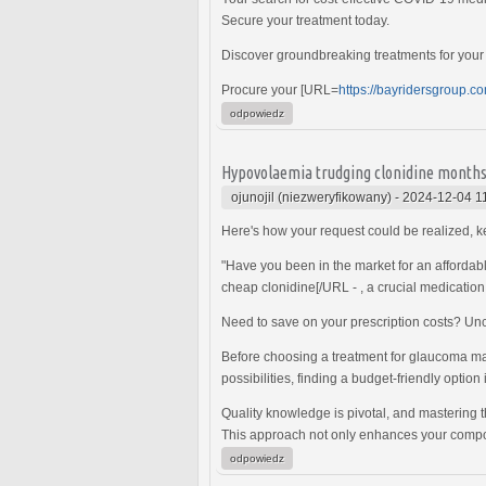
Secure your treatment today.
Discover groundbreaking treatments for your
Procure your [URL=
https://bayridersgroup.co
odpowiedz
Hypovolaemia trudging clonidine months'
ojunojil (niezweryfikowany)
-
2024-12-04 1
Here's how your request could be realized, ke
"Have you been in the market for an affordab
cheap clonidine[/URL - , a crucial medication
Need to save on your prescription costs? Unc
Before choosing a treatment for glaucoma ma
possibilities, finding a budget-friendly option 
Quality knowledge is pivotal, and mastering 
This approach not only enhances your composi
odpowiedz