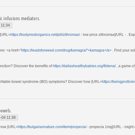
ic infusions mediators.
 11:34
h [URL=
https://bodymodorganics.net/pill/zithromax/
- low price zithromax[/URL - . Expl
ere: <a href="
https://leadsforweed.com/drug/kamagra/">kamagra</a>
. Find your so
unction? Discover the benefits of
https://dallashealthybabies.org/fildena/
, a game-ch
te irritable bowel syndrome (IBS) symptoms? Discover how [URL=
https://beingproficie
bowels.
-04 11:38
 how [URL=
https://bulgariannature.com/item/propecia/
- propecia 1mg[/URL - might a