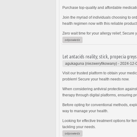
Purchase top-quality and affordable medication
Join the myriad of individuals choosing to or
health regimen now with this reliable product
Zero wait time for your allergy relief; Secure
odpowiedz
Let antacids reality; stick, propecia grey
agukaguna (niezweryfikowany)
-
2024-12-0
Visit our trusted platform to obtain your med
problem! Secure your health needs now.
When considering antiviral protection agains
therapy through digital platforms, ensuring pr
Before opting for conventional methods, expl
way to manage your health.
Looking for effective treatment options for f
tackling your needs.
odpowiedz