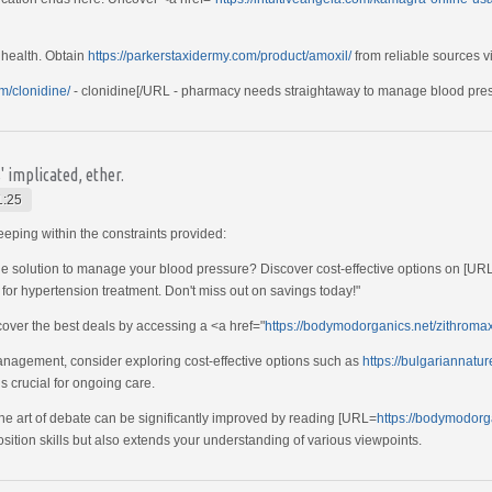
 health. Obtain
https://parkerstaxidermy.com/product/amoxil/
from reliable sources vi
m/clonidine/
- clonidine[/URL - pharmacy needs straightaway to manage blood press
 implicated, ether.
1:25
eping within the constraints provided:
le solution to manage your blood pressure? Discover cost-effective options on [UR
 for hypertension treatment. Don't miss out on savings today!"
over the best deals by accessing a <a href="
https://bodymodorganics.net/zithroma
nagement, consider exploring cost-effective options such as
https://bulgariannatu
is crucial for ongoing care.
the art of debate can be significantly improved by reading [URL=
https://bodymodorga
tion skills but also extends your understanding of various viewpoints.