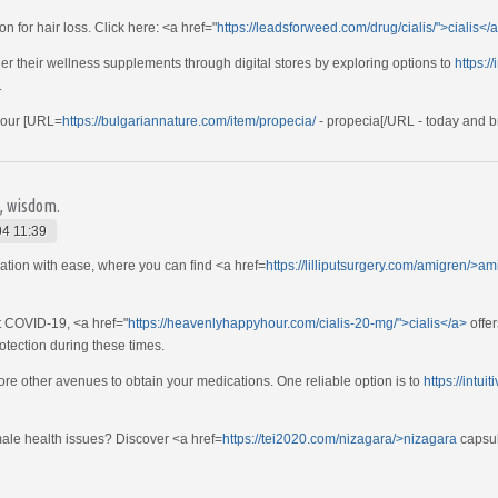
 for hair loss. Click here: <a href="
https://leadsforweed.com/drug/cialis/">cialis</
der their wellness supplements through digital stores by exploring options to
https:/
.
 your [URL=
https://bulgariannature.com/item/propecia/
- propecia[/URL - today and b
s, wisdom.
4 11:39
ication with ease, where you can find <a href=
https://lilliputsurgery.com/amigren/>a
t COVID-19, <a href="
https://heavenlyhappyhour.com/cialis-20-mg/">cialis</a>
offer
otection during these times.
ore other avenues to obtain your medications. One reliable option is to
https://intu
emale health issues? Discover <a href=
https://tei2020.com/nizagara/>nizagara
capsule