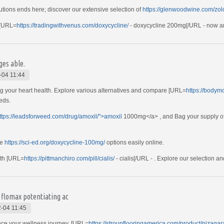
olutions ends here; discover our extensive selection of
https://glenwoodwine.com/zolo
 [URL=
https://tradingwithvenus.com/doxycycline/
- doxycycline 200mg[/URL - now and
ges able.
-04 11:44
ing your heart health. Explore various alternatives and compare [URL=
https://bodymo
eds.
ttps://leadsforweed.com/drug/amoxil/">amoxil
1000mg</a> , and Bag your supply of es
fe
https://sci-ed.org/doxycycline-100mg/
options easily online.
ith [URL=
https://pittmanchiro.com/pill/cialis/
- cialis[/URL - . Explore our selection and
, flomax potentiating ac
-04 11:45
ce your wellness journey, [URL=
https://stroupflooringamerica.com/product/nizagar