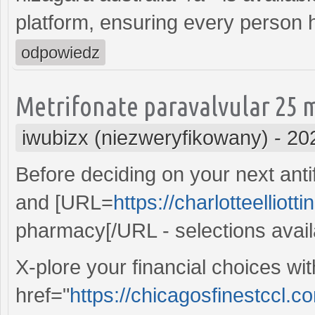
platform, ensuring every person h
odpowiedz
Metrifonate paravalvular 25 m
iwubizx (niezweryfikowany)
-
20
Before deciding on your next anti
and [URL=
https://charlotteellio
pharmacy[/URL - selections availa
X-plore your financial choices wi
href="
https://chicagosfinestccl.co