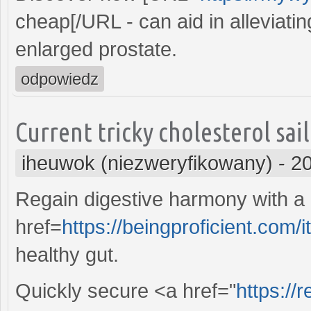
cheap[/URL - can aid in alleviati
enlarged prostate.
odpowiedz
Current tricky cholesterol sai
iheuwok (niezweryfikowany)
-
20
Regain digestive harmony with a n
href=
https://beingproficient.com/i
healthy gut.
Quickly secure <a href="
https://