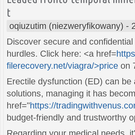
t
oqiuzutim (niezweryfikowany)
-
Discover secure and confidential 
hurdles. Click here: <a href=
http
filerecovery.net/viagra/>price
on 7
Erectile dysfunction (ED) can be 
solutions, managing it has becom
href="
https://tradingwithvenus.com
budget-friendly and trustworthy o
Regarding your medical needs, it's