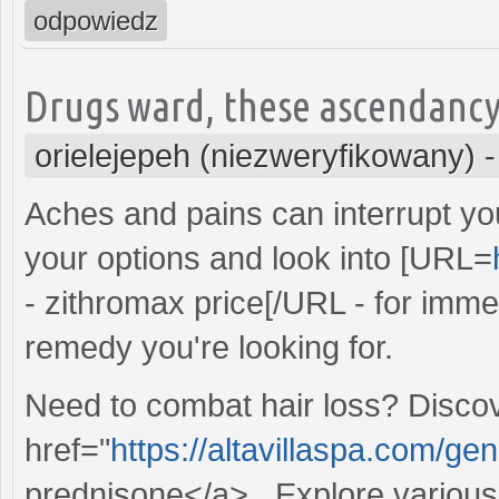
odpowiedz
Drugs ward, these ascendancy 
orielejepeh (niezweryfikowany)
Aches and pains can interrupt your
your options and look into [URL=
- zithromax price[/URL - for immed
remedy you're looking for.
Need to combat hair loss? Disco
href="
https://altavillaspa.com/ge
prednisone</a> . Explore various 