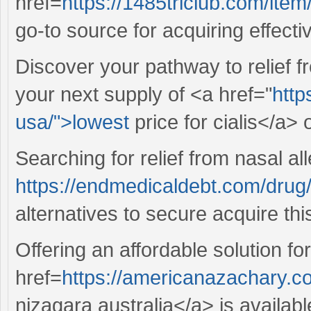
href=
https://1485triclub.com/item/c
go-to source for acquiring effect
Discover your pathway to relief 
your next supply of <a href="
http
usa/">lowest
price for cialis</a> 
Searching for relief from nasal al
https://endmedicaldebt.com/drug/v
alternatives to secure acquire thi
Offering an affordable solution fo
href=
https://americanazachary.c
nizagara australia</a> is availab