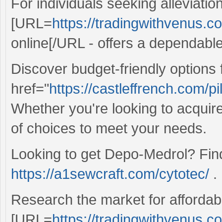
For individuals seeking alleviation
[URL=
https://tradingwithvenus.c
online[/URL - offers a dependabl
Discover budget-friendly options
href="
https://castleffrench.com/pil
Whether you're looking to acquire
of choices to meet your needs.
Looking to get Depo-Medrol? Find
https://a1sewcraft.com/cytotec/
.
Research the market for affordabl
[URL=
https://tradingwithvenus.co