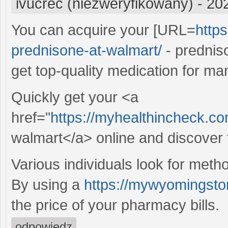
ivucrec (niezweryfikowany)
-
20
You can acquire your [URL=
http
prednisone-at-walmart/
- predniso
get top-quality medication for ma
Quickly get your <a
href="
https://myhealthincheck.co
walmart</a> online and discover 
Various individuals look for meth
By using a
https://mywyomingsto
the price of your pharmacy bills.
odpowiedz