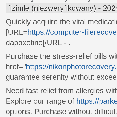
fizimle (niezweryfikowany)
-
202
Quickly acquire the vital medicat
[URL=
https://computer-filerecov
dapoxetine[/URL - .
Purchase the stress-relief pills w
href="
https://nikonphotorecovery.c
guarantee serenity without excee
Need fast relief from allergies wit
Explore our range of
https://par
options. Purchase without difficul