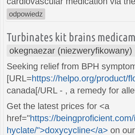
cardiovascular medication via the 
odpowiedz
Turbinates kit brains medicam
okegnaezar (niezweryfikowany)
Seeking relief from BPH symptom
[URL=
https://helpo.org/product/f
canada[/URL - , a remedy for all
Get the latest prices for <a
href="
https://beingproficient.com
hyclate/">doxycycline</a>
on our