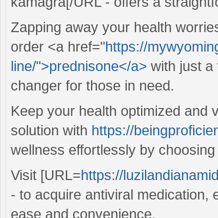
kamagra[/URL - offers a straightf
Zapping away your health worrie
order <a href="
https://mywyomin
line/">prednisone</a>
with just a
changer for those in need.
Keep your health optimized and vit
solution with
https://beingprofici
wellness effortlessly by choosing
Visit [URL=
https://luzilandianami
- to acquire antiviral medication,
ease and convenience.