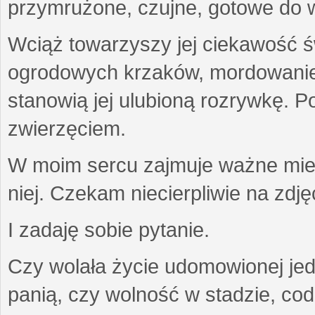
przymrużone, czujne, gotowe do wa
Wciąż towarzyszy jej ciekawość ś
ogrodowych krzaków, mordowanie w
stanowią jej ulubioną rozrywkę. Po
zwierzęciem.
W moim sercu zajmuje ważne miejs
niej. Czekam niecierpliwie na zdję
I zadaję sobie pytanie.
Czy wolała życie udomowionej jed
panią, czy wolność w stadzie, co