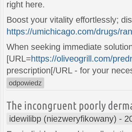
right here.
Boost your vitality effortlessly; di
https://umichicago.com/drugs/rani
When seeking immediate solution
[URL=
https://oliveogrill.com/pre
prescription[/URL - for your neces
odpowiedz
The incongruent poorly dermal
idewilibp (niezweryfikowany)
-
2