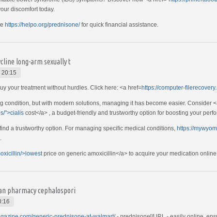
your discomfort today.
re
https://helpo.org/prednisone/
for quick financial assistance.
line long-arm sexually t
 20:15
uy your treatment without hurdles. Click here: <a href=
https://computer-filerecovery
ng condition, but with modern solutions, managing it has become easier. Consider 
s/">cialis
cost</a> , a budget-friendly and trustworthy option for boosting your perf
 find a trustworthy option. For managing specific medical conditions,
https://mywyom
.
oxicillin/>lowest
price on generic amoxicillin</a> to acquire your medication online 
ian pharmacy cephalospori
0:16
agazine.com/generic-prednisone-at-walmart/
- prednisone[/URL - easily online, ensu