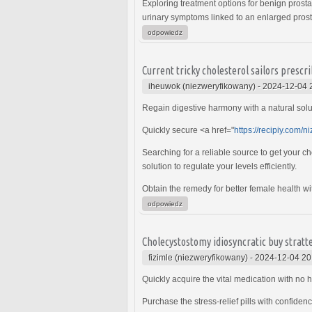
Exploring treatment options for benign pros
urinary symptoms linked to an enlarged prost
odpowiedz
Current tricky cholesterol sailors prescr
iheuwok (niezweryfikowany)
-
2024-12-04 
Regain digestive harmony with a natural solu
Quickly secure <a href="
https://recipiy.com/
Searching for a reliable source to get your 
solution to regulate your levels efficiently.
Obtain the remedy for better female health wi
odpowiedz
Cholecystostomy idiosyncratic buy stratt
fizimle (niezweryfikowany)
-
2024-12-04 20
Quickly acquire the vital medication with no 
Purchase the stress-relief pills with confiden