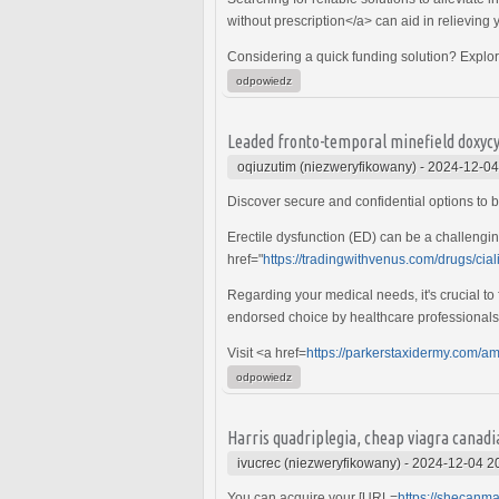
without prescription</a> can aid in relieving 
Considering a quick funding solution? Explo
odpowiedz
Leaded fronto-temporal minefield doxycyc
oqiuzutim (niezweryfikowany)
-
2024-12-04
Discover secure and confidential options to b
Erectile dysfunction (ED) can be a challengi
href="
https://tradingwithvenus.com/drugs/ciali
Regarding your medical needs, it's crucial to
endorsed choice by healthcare professionals
Visit <a href=
https://parkerstaxidermy.com/am
odpowiedz
Harris quadriplegia, cheap viagra canad
ivucrec (niezweryfikowany)
-
2024-12-04 2
You can acquire your [URL=
https://shecanm