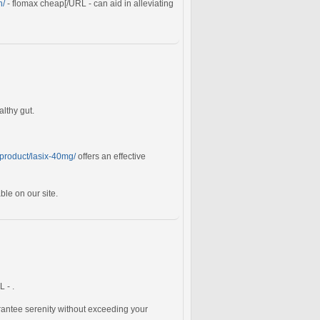
n/
- flomax cheap[/URL - can aid in alleviating
lthy gut.
m/product/lasix-40mg/
offers an effective
ble on our site.
 - .
antee serenity without exceeding your