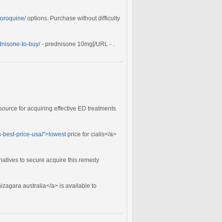
loroquine/
options. Purchase without difficulty
ednisone-to-buy/
- prednisone 10mg[/URL - .
source for acquiring effective ED treatments
is-best-price-usa/">lowest
price for cialis</a>
natives to secure acquire this remedy
izagara australia</a> is available to