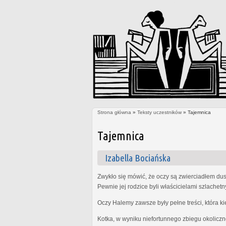
Strona główna
»
Teksty uczestników
» Tajemnica
Jesteś tutaj
Tajemnica
Izabella Bociańska
Zwykło się mówić, że oczy są zwierciadłem dus
Pewnie jej rodzice byli właścicielami szlachet
Oczy Halemy zawsze były pełne treści, która k
Kotka, w wyniku niefortunnego zbiegu okoliczn