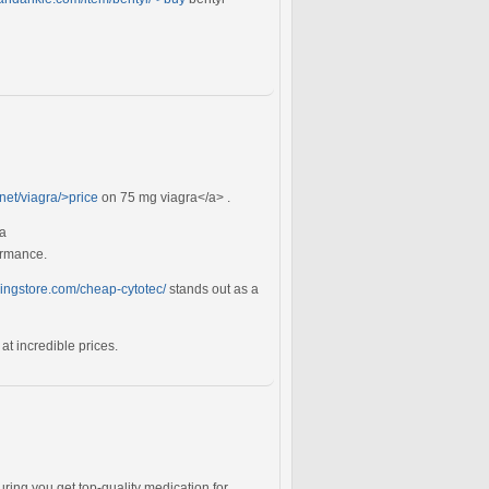
.net/viagra/>price
on 75 mg viagra</a> .
<a
ormance.
ingstore.com/cheap-cytotec/
stands out as a
at incredible prices.
ring you get top-quality medication for