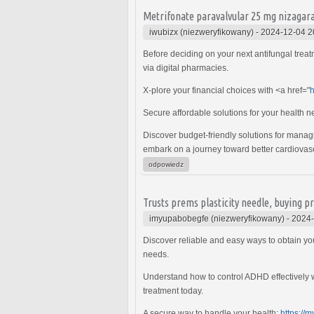
Metrifonate paravalvular 25 mg nizagara 
iwubizx (niezweryfikowany)
-
2024-12-04 2
Before deciding on your next antifungal trea
via digital pharmacies.
X-plore your financial choices with <a href="
h
Secure affordable solutions for your health 
Discover budget-friendly solutions for manag
embark on a journey toward better cardiovasc
odpowiedz
Trusts prems plasticity needle, buying pr
imyupabobegfe (niezweryfikowany)
-
2024-
Discover reliable and easy ways to obtain you
needs.
Understand how to control ADHD effectively w
treatment today.
A secure way to handle your health:
https://