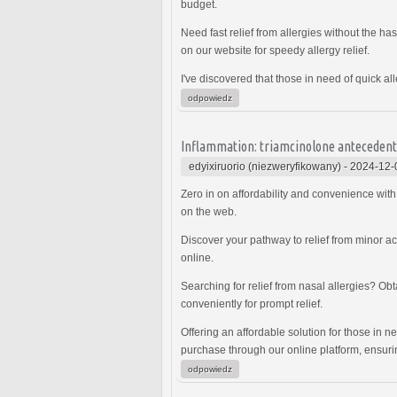
budget.
Need fast relief from allergies without the has
on our website for speedy allergy relief.
I've discovered that those in need of quick a
odpowiedz
Inflammation: triamcinolone antecedent 
edyixiruorio (niezweryfikowany)
-
2024-12-
Zero in on affordability and convenience with
on the web.
Discover your pathway to relief from minor a
online.
Searching for relief from nasal allergies? Ob
conveniently for prompt relief.
Offering an affordable solution for those in n
purchase through our online platform, ensurin
odpowiedz