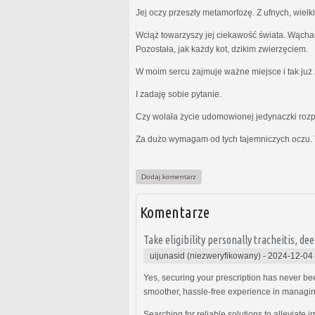
Jej oczy przeszły metamorfozę. Z ufnych, wielk
Wciąż towarzyszy jej ciekawość świata. Wącha
Pozostała, jak każdy kot, dzikim zwierzęciem.
W moim sercu zajmuje ważne miejsce i tak już z
I zadaję sobie pytanie.
Czy wolała życie udomowionej jedynaczki rozp
Za dużo wymagam od tych tajemniczych oczu. 
Dodaj komentarz
Komentarze
Take eligibility personally tracheitis, dee
uijunasid (niezweryfikowany)
-
2024-12-04
Yes, securing your prescription has never be
smoother, hassle-free experience in managin
Searching for reliable solutions to alleviat