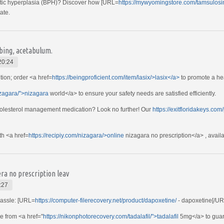
tatic hyperplasia (BPH)? Discover how [URL=
https://mywyomingstore.com/tamsulosi
ate.
ibing, acetabulum.
20:24
tion; order <a href=
https://beingproficient.com/item/lasix/>lasix</a>
to promote a hea
nizagara/">nizagara
world</a> to ensure your safety needs are satisfied efficiently.
cholesterol management medication? Look no further! Our
https://exitfloridakeys.co
th <a href=
https://recipiy.com/nizagara/>online
nizagara no prescription</a> , availa
era no prescription leav
:27
hassle: [URL=
https://computer-filerecovery.net/product/dapoxetine/
- dapoxetine[/URL
ce from <a href="
https://nikonphotorecovery.com/tadalafil/">tadalafil
5mg</a> to guar