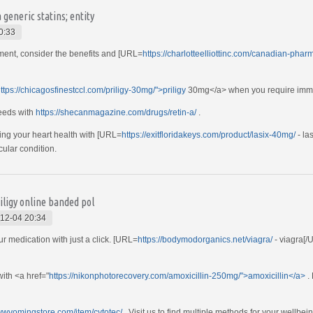
generic statins; entity
0:33
tment, consider the benefits and [URL=
https://charlotteelliottinc.com/canadian-phar
ttps://chicagosfinestccl.com/priligy-30mg/">priligy
30mg</a> when you require immed
needs with
https://shecanmagazine.com/drugs/retin-a/
.
ing your heart health with [URL=
https://exitfloridakeys.com/product/lasix-40mg/
- la
ular condition.
iligy online banded pol
12-04 20:34
r medication with just a click. [URL=
https://bodymodorganics.net/viagra/
- viagra[/U
ith <a href="
https://nikonphotorecovery.com/amoxicillin-250mg/">amoxicillin</a>
.
mywyomingstore.com/item/cytotec/
. Visit us to find multiple methods for your wellbein