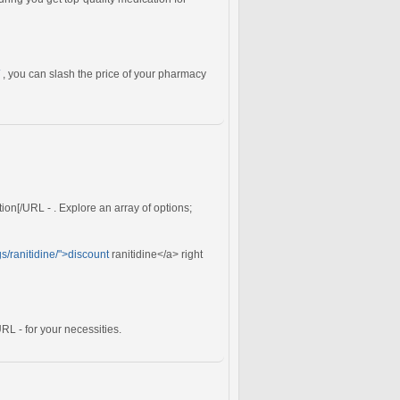
, you can slash the price of your pharmacy
tion[/URL - . Explore an array of options;
s/ranitidine/">discount
ranitidine</a> right
RL - for your necessities.