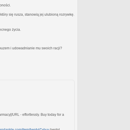
bności.
óry się rusza, stanowią jej ulubioną rozrywkę.
becnego życia.
obuzem i udowadnianie mu swoich racji?
rmacy[/URL - effortlessly. Buy today for a
tandankle.com/item/bentyl/">buy
bentyl