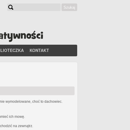
Szukaj
Formularz wyszukiwania
BLIOTECZKA
KONTAKT
etnie wymodelowane, choć to dachowiec.
zumieć ich mowę.
ychodzić na zewnątrz.