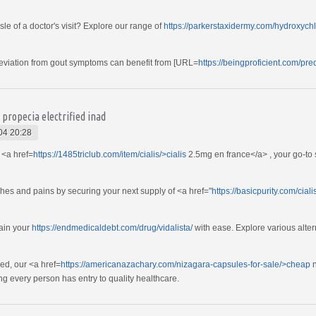
sle of a doctor's visit? Explore our range of
https://parkerstaxidermy.com/hydroxych
lleviation from gout symptoms can benefit from [URL=
https://beingproficient.com/pr
propecia electrified inad
04 20:28
 <a href=
https://1485triclub.com/item/cialis/>cialis
2.5mg en france</a> , your go-to 
ches and pains by securing your next supply of <a href="
https://basicpurity.com/cial
tain your
https://endmedicaldebt.com/drug/vidalista/
with ease. Explore various alter
eed, our <a href=
https://americanazachary.com/nizagara-capsules-for-sale/>cheap
n
g every person has entry to quality healthcare.