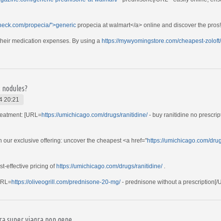
check.com/propecia/">generic
propecia at walmart</a> online and discover the pros!
 their medication expenses. By using a
https://mywyomingstore.com/cheapest-zoloft/
; nodules?
4 20:21
treatment: [URL=
https://umichicago.com/drugs/ranitidine/
- buy ranitidine no prescrip
 our exclusive offering: uncover the cheapest <a href="
https://umichicago.com/drug
st-effective pricing of
https://umichicago.com/drugs/ranitidine/
.
URL=
https://oliveogrill.com/prednisone-20-mg/
- prednisone without a prescription[/U
ra super viagra non gene