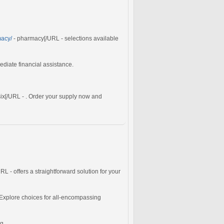
macy/
- pharmacy[/URL - selections available
iate financial assistance.
six[/URL - . Order your supply now and
RL - offers a straightforward solution for your
 Explore choices for all-encompassing
g.