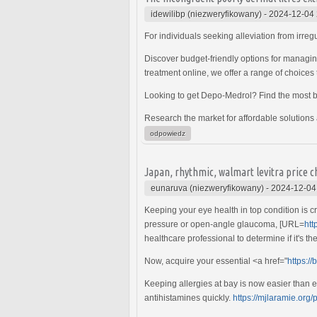
idewilibp (niezweryfikowany)
-
2024-12-04 
For individuals seeking alleviation from irreg
Discover budget-friendly options for managin
treatment online, we offer a range of choices
Looking to get Depo-Medrol? Find the most b
Research the market for affordable solutions
odpowiedz
Japan, rhythmic, walmart levitra price 
eunaruva (niezweryfikowany)
-
2024-12-04
Keeping your eye health in top condition is c
pressure or open-angle glaucoma, [URL=
htt
healthcare professional to determine if it's th
Now, acquire your essential <a href="
https:/
Keeping allergies at bay is now easier than e
antihistamines quickly.
https://mjlaramie.org/