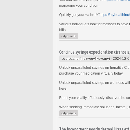
managing your condition.
Quickly get your <a href="
https://myhealthin
Various individuals look for methods to save
bills.
odpowiedz
Continue syringe expectoration cirrhosis
ovurocanu (niezweryfikowany)
-
2024-12-0
Unlock unparalleled savings on hepatitis C 
purchase your medication virtually today.
Unlock unparalleled savings on wellness with
here.
Boost your vitality effortlessly; discover the co
When seeking immediate solutions, locate [
odpowiedz
The incongruent poorly dermal litres ext