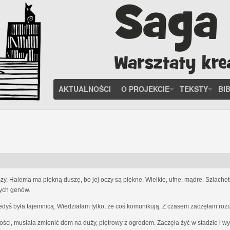
AKTUALNOŚCI
O PROJEKCIE
TEKSTY
BI
zy. Halema ma piękną duszę, bo jej oczy są piękne. Wielkie, ufne, mądre. Szlach
nych genów.
iedyś była tajemnicą. Wiedziałam tylko, że coś komunikują. Z czasem zaczęłam ro
ości, musiała zmienić dom na duży, piętrowy z ogrodem. Zaczęła żyć w stadzie i w