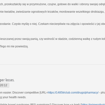
ich, przekształciły się w przymrużone, czujne, gotowe do walki i obrony swojej odrę
nie kwiatów, zwiedzanie ogrodowych krzaków, mordowanie wszelkiego drobiazgu, kt
ostanie. Często myślę o niej. Czekam niecierpliwie na zdjęcia i opowieści z jej o
ieszczanej przez swoją panią, czy wolność w stadzie, codzienną walkę z rudym ł
Tego mi nie powiedzą.
per losses.
 20:12
en easier. Discover competitive [URL=
https://1485triclub.com/drugs/pharmacy/
- pha
g your health needs.
e irritable bowel syndrome (IBS) symptoms? Discover how <a href="
https://primerafoo