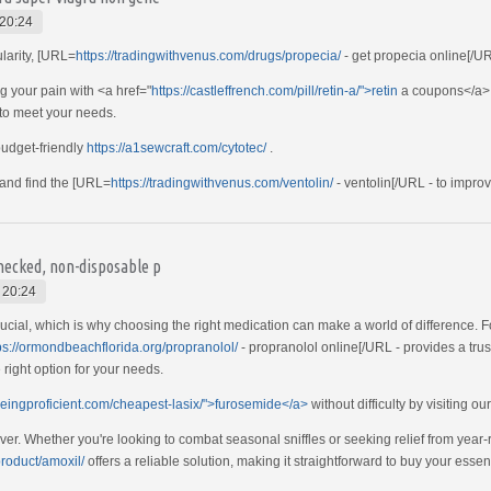
20:24
ularity, [URL=
https://tradingwithvenus.com/drugs/propecia/
- get propecia online[/U
g your pain with <a href="
https://castleffrench.com/pill/retin-a/">retin
a coupons</a> .
 to meet your needs.
udget-friendly
https://a1sewcraft.com/cytotec/
.
 and find the [URL=
https://tradingwithvenus.com/ventolin/
- ventolin[/URL - to improv
checked, non-disposable p
 20:24
rucial, which is why choosing the right medication can make a world of difference. F
ps://ormondbeachflorida.org/propranolol/
- propranolol online[/URL - provides a tru
e right option for your needs.
/beingproficient.com/cheapest-lasix/">furosemide</a>
without difficulty by visiting our
ver. Whether you're looking to combat seasonal sniffles or seeking relief from year-
product/amoxil/
offers a reliable solution, making it straightforward to buy your esse