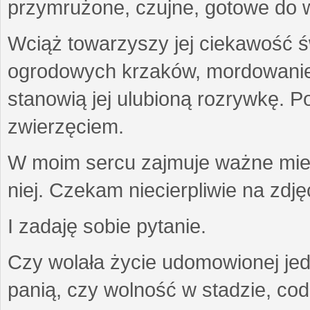
przymrużone, czujne, gotowe do wa
Wciąż towarzyszy jej ciekawość ś
ogrodowych krzaków, mordowanie w
stanowią jej ulubioną rozrywkę. Po
zwierzęciem.
W moim sercu zajmuje ważne miejs
niej. Czekam niecierpliwie na zdję
I zadaję sobie pytanie.
Czy wolała życie udomowionej jed
panią, czy wolność w stadzie, co