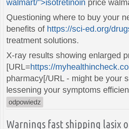
walmart/">isotretinoin
price walma
Questioning where to buy your ne
benefits of
https://sci-ed.org/drug
treatment solutions.
X-ray results showing enlarged p
[URL=
https://myhealthincheck.co
pharmacy[/URL - might be your so
lessening your symptoms efficient
odpowiedz
Warnings fast shipping lasix o