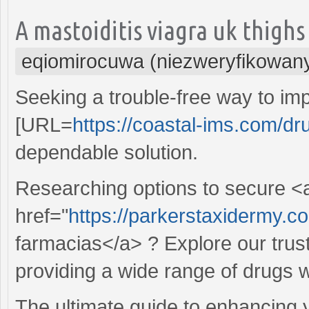
A mastoiditis viagra uk thigh
eqiomirocuwa (niezweryfikowan
Seeking a trouble-free way to i
[URL=
https://coastal-ims.com/dr
dependable solution.
Researching options to secure <
href="
https://parkerstaxidermy.com
farmacias</a> ? Explore our trus
providing a wide range of drugs w
The ultimate guide to enhancing y