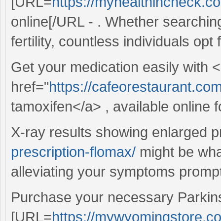
[URL=
https://myhealthincheck.com
online[/URL - . Whether searching
fertility, countless individuals opt 
Get your medication easily with 
href="
https://cafeorestaurant.co
tamoxifen</a> , available online 
X-ray results showing enlarged 
prescription-flomax/
might be wha
alleviating your symptoms prompt
Purchase your necessary Parkins
[URL=
https://mywyomingstore.co