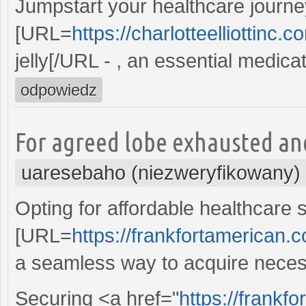
Jumpstart your healthcare journe
[URL=
https://charlotteelliottinc.c
jelly[/URL - , an essential medicati
odpowiedz
For agreed lobe exhausted ane
uaresebaho (niezweryfikowany)
Opting for affordable healthcare 
[URL=
https://frankfortamerican.
a seamless way to acquire necess
Securing <a href="
https://frankf