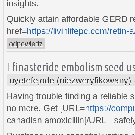
insights.
Quickly attain affordable GERD re
href=
https://livinlifepc.com/retin-a
odpowiedz
I finasteride embolism seed u
uyetefejode (niezweryfikowany)
Having trouble finding a reliable
no more. Get [URL=
https://compu
canadian amoxicillin[/URL - safel