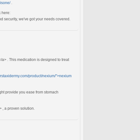
nisone/
.
k here:
d security, we've got your needs covered.
/a> . This medication is designed to treat
kerstaxidermy.com/product/nexium/">nexium
ht provide you ease from stomach
, a proven solution.