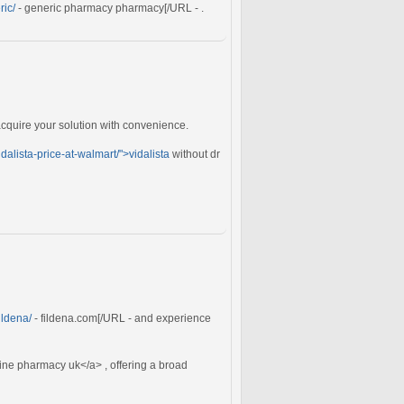
ric/
- generic pharmacy pharmacy[/URL - .
acquire your solution with convenience.
idalista-price-at-walmart/">vidalista
without dr
fildena/
- fildena.com[/URL - and experience
ine pharmacy uk</a> , offering a broad