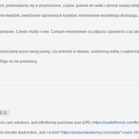
ich, przekształciły się w przymrużone, czujne, gotowe do walki i obrony swojej odrę
nie kwiatów, zwiedzanie ogrodowych krzaków, mordowanie wszelkiego drobiazgu, kt
ostanie. Często myślę o niej. Czekam niecierpliwie na zdjęcia i opowieści z jej o
ieszczanej przez swoją panią, czy wolność w stadzie, codzienną walkę z rudym ł
Tego mi nie powiedzą.
0:11
sion care solutions, and effortlessly purchase your [URL=
https://castleffrench.com/fl
or erectile dysfunction, and <a href="
https://parkerstaxidermy.com/cialis/">cialis
10m