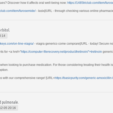
sues? Discover how it affects oral well-being now:
https://1485triclub.com/item/furo
riclub.com/item/furosemide/
- lasix[/URL - through checking various online pharmaci
rbitol.
0:14
dakeys.com/on-line-viagra/
- viagra generico come comprare[/URL - today! Secure now
ts for <a href="
https://computer-filerecovery.net/product/tretinoin/">tretinoin
generico
when looking to purchase medication. For those considering treating their health iss
option.
ions with our comprehensive range! [URL=
https://basicpurity.com/generic-amoxicillin-
ld pulmonale.
12-05 20:16