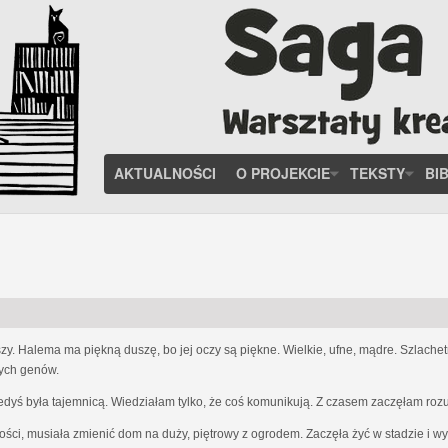
AKTUALNOŚCI
O PROJEKCIE
TEKSTY
BI
zy. Halema ma piękną duszę, bo jej oczy są piękne. Wielkie, ufne, mądre. Szlach
nych genów.
iedyś była tajemnicą. Wiedziałam tylko, że coś komunikują. Z czasem zaczęłam ro
ości, musiała zmienić dom na duży, piętrowy z ogrodem. Zaczęła żyć w stadzie i w