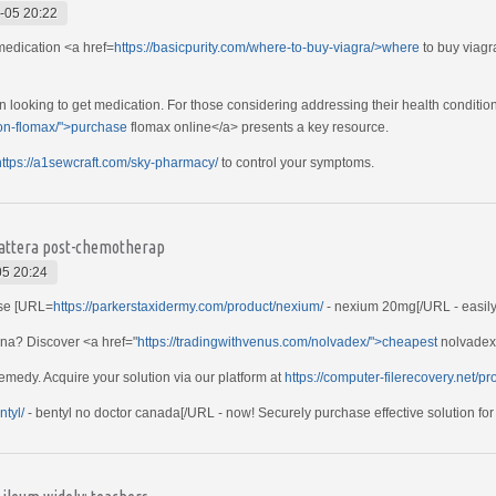
-05 20:22
medication <a href=
https://basicpurity.com/where-to-buy-viagra/>where
to buy viagra
 looking to get medication. For those considering addressing their health conditions
tion-flomax/">purchase
flomax online</a> presents a key resource.
https://a1sewcraft.com/sky-pharmacy/
to control your symptoms.
trattera post-chemotherap
05 20:24
ase [URL=
https://parkerstaxidermy.com/product/nexium/
- nexium 20mg[/URL - easily f
ina? Discover <a href="
https://tradingwithvenus.com/nolvadex/">cheapest
nolvadex 
remedy. Acquire your solution via our platform at
https://computer-filerecovery.net/p
ntyl/
- bentyl no doctor canada[/URL - now! Securely purchase effective solution for