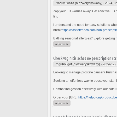
ixacuvuwaza (niezweryfikowany)
-
2024-12
Zap your ED worries away! Get effective ED 
find.
I understand the need for easy solutions when
href="
https://castleffrench.com/non-prescrip
Battling seasonal allergies? Explore getting
odpowiedz
Check vaginitis aches no prescription s
roguboligof (niezweryfikowany)
-
2024-12-
Looking to manage prostate cancer? Purch
Seeking an effortless way to boost your stam
Combat indigestion effectively with our safe 
Order your [URL=
https://helpo.org/product/be
odpowiedz