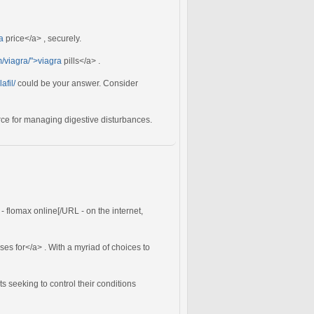
a
price</a> , securely.
m/viagra/">viagra
pills</a> .
fil/
could be your answer. Consider
rce for managing digestive disturbances.
- flomax online[/URL - on the internet,
ses for</a> . With a myriad of choices to
s seeking to control their conditions