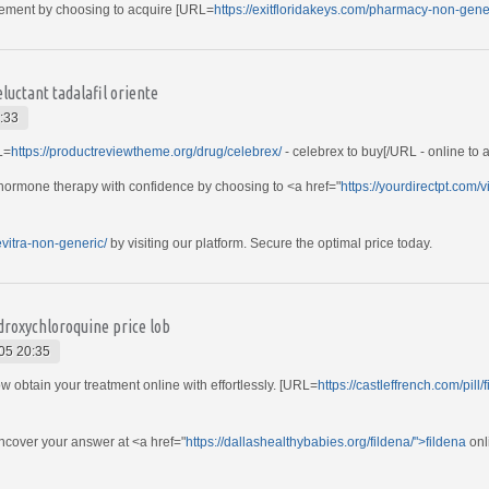
gement by choosing to acquire [URL=
https://exitfloridakeys.com/pharmacy-non-gene
uctant tadalafil oriente
:33
L=
https://productreviewtheme.org/drug/celebrex/
- celebrex to buy[/URL - online to 
 hormone therapy with confidence by choosing to <a href="
https://yourdirectpt.com/v
evitra-non-generic/
by visiting our platform. Secure the optimal price today.
roxychloroquine price lob
05 20:35
 obtain your treatment online with effortlessly. [URL=
https://castleffrench.com/pill/
ncover your answer at <a href="
https://dallashealthybabies.org/fildena/">fildena
onl