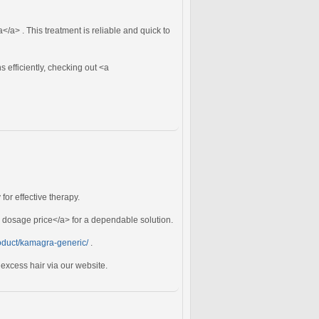
</a> . This treatment is reliable and quick to
 efficiently, checking out <a
or effective therapy.
dosage price</a> for a dependable solution.
roduct/kamagra-generic/
.
 excess hair via our website.