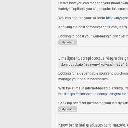
Here's how you can manage your mood swings
variety of options, you can acquire this cruci
You can acquire your <a href="
https://mywyo
Knowing the cost of medication is vital, learn
Looking to boost your well-being? Discover ho
odpowiedz
L malignant, streptococcus, viagra desig
domigaackajo (niezweryfikowany)
-
2024-1
Looking for a dependable source to purchas
manage your health necessities.
With the surge in internet-based platforms, it
href="
https://pittmanchiro.com/pill/viagra/">vi
Seek top offers for increasing your vitality wi
odpowiedz
Know bronchial graduates carbimazole, c