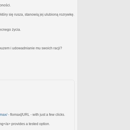
bności.
óry się rusza, stanowią jej ulubioną rozrywkę.
becnego życia.
obuzem i udowadnianie mu swoich racji?
omax/
- flomax[/URL - with just a few clicks.
g</a> provides a tested option.