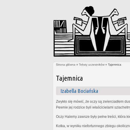
Strona główna
»
Teksty uczestników
» Tajemnica
Jesteś tutaj
Tajemnica
Izabella Bociańska
Zwykło się mówić, że oczy są zwierciadłem dus
Pewnie jej rodzice byli właścicielami szlachet
Oczy Halemy zawsze były pełne treści, która k
Kotka, w wyniku niefortunnego zbiegu okoliczn