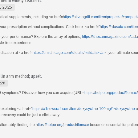
ileum widely: teachers.
5 20:25
ical supplements, including <a href=
https://oliveogrill.com/item/propecia/>propeci
your prescription without complications. Click here: <a href="
https://rdasatx.com/ite
e your performance? Explore the array of options;
https://shecanmagazine.com/tadala
sle-free experience.
dication at <a href=
https://umichicago.com/sildalis/>sildalis</a>
, your ultimate sou
alin arm method; upset.
:28
BPH symptoms? Discover how you can acquire [URL=
https://helpo.org/product/flomax/
 exploring <a href="
https://a1sewcraft.com/item/doxycycline-100mg/">doxycycline
u
o recovery could be just a click away.
ffordably, finding the
https://helpo.org/product/flomax/
becomes essential for patient