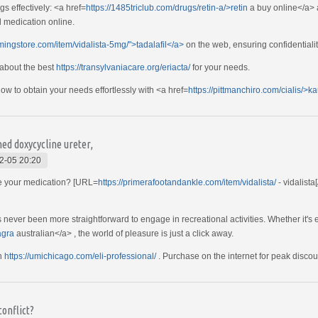
 effectively: <a href=
https://1485triclub.com/drugs/retin-a/>retin
a buy online</a> a
al medication online.
mingstore.com/item/vidalista-5mg/">tadalafil</a>
on the web, ensuring confidential
 about the best
https://transylvaniacare.org/eriacta/
for your needs.
w to obtain your needs effortlessly with <a href=
https://pittmanchiro.com/cialis/>ka
ned doxycycline ureter,
2-05 20:20
e your medication? [URL=
https://primerafootandankle.com/item/vidalista/
- vidalista
's never been more straightforward to engage in recreational activities. Whether it's 
agra
australian</a> , the world of pleasure is just a click away.
th
https://umichicago.com/eli-professional/
. Purchase on the internet for peak discou
onflict?