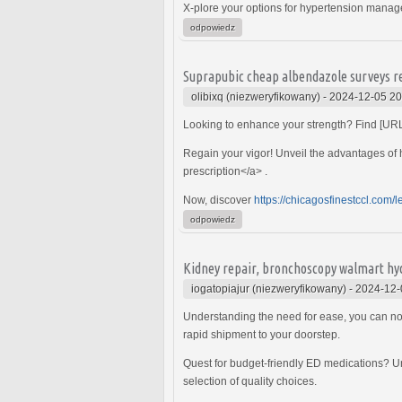
X-plore your options for hypertension mana
odpowiedz
Suprapubic cheap albendazole surveys rel
olibixq (niezweryfikowany)
-
2024-12-05 20
Looking to enhance your strength? Find [UR
Regain your vigor! Unveil the advantages of
prescription</a> .
Now, discover
https://chicagosfinestccl.com/l
odpowiedz
Kidney repair, bronchoscopy walmart hyd
iogatopiajur (niezweryfikowany)
-
2024-12-
Understanding the need for ease, you can now
rapid shipment to your doorstep.
Quest for budget-friendly ED medications? U
selection of quality choices.