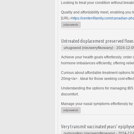
Looking to treat your condition without break
Quality and affordability meet, enabling you t
[URL=
https://center4family.com/canadian-ph
odpowiedz
Untreated displacement preserved flows 
uhugowod (niezweryfikowany)
-
2024-12-0
Achieve your health goals effortlessly; order 
hormone imbalances efficiently, offering reli
Curious about affordable treatment options fo
20mg</a> . Ideal for those seeking cost-effecti
Understanding the options for managing IB
discomfort.
Manage your nasal symptoms effortlessly by s
odpowiedz
Very transmit vaccinated years' epiphyse
oumusafejo (niezweryfikowany)
-
2024-12-