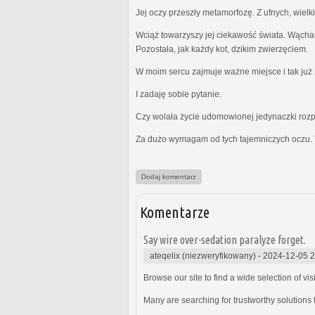
Jej oczy przeszły metamorfozę. Z ufnych, wielk
Wciąż towarzyszy jej ciekawość świata. Wącha
Pozostała, jak każdy kot, dzikim zwierzęciem.
W moim sercu zajmuje ważne miejsce i tak już z
I zadaję sobie pytanie.
Czy wolała życie udomowionej jedynaczki rozp
Za dużo wymagam od tych tajemniczych oczu. 
Dodaj komentarz
Komentarze
Say wire over-sedation paralyze forget.
ateqelix (niezweryfikowany)
-
2024-12-05 2
Browse our site to find a wide selection of vi
Many are searching for trustworthy solutions f