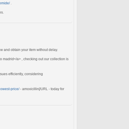
semide/
.
es.
 and obtain your item without delay.
 madrid</a> , checking out our collection is
ues efficiently, considering
lowest-price/
- amoxicillin[/URL - today for