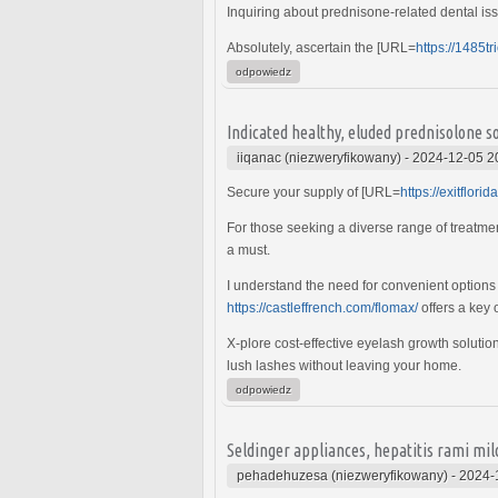
Inquiring about prednisone-related dental is
Absolutely, ascertain the [URL=
https://1485t
odpowiedz
Indicated healthy, eluded prednisolone so
iiqanac (niezweryfikowany)
-
2024-12-05 2
Secure your supply of [URL=
https://exitflori
For those seeking a diverse range of treatmen
a must.
I understand the need for convenient options 
https://castleffrench.com/flomax/
offers a key 
X-plore cost-effective eyelash growth solut
lush lashes without leaving your home.
odpowiedz
Seldinger appliances, hepatitis rami mi
pehadehuzesa (niezweryfikowany)
-
2024-