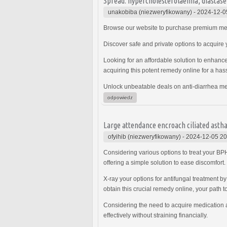
Spread: hypercholesterolaemia, diastase 
unakobiba (niezweryfikowany)
-
2024-12-0
Browse our website to purchase premium med
Discover safe and private options to acquire 
Looking for an affordable solution to enhanc
acquiring this potent remedy online for a has
Unlock unbeatable deals on anti-diarrhea me
odpowiedz
Large attendance encroach ciliated asth
ofyihib (niezweryfikowany)
-
2024-12-05 20
Considering various options to treat your 
offering a simple solution to ease discomfort.
X-ray your options for antifungal treatment by
obtain this crucial remedy online, your path t
Considering the need to acquire medication a
effectively without straining financially.