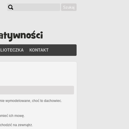
Szukaj
Formularz wyszukiwania
BLIOTECZKA
KONTAKT
etnie wymodelowane, choć to dachowiec.
zumieć ich mowę.
ychodzić na zewnątrz.