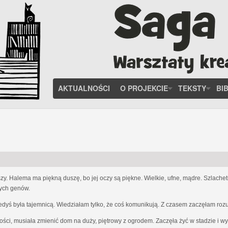
AKTUALNOŚCI
O PROJEKCIE
TEKSTY
BI
zy. Halema ma piękną duszę, bo jej oczy są piękne. Wielkie, ufne, mądre. Szlach
nych genów.
iedyś była tajemnicą. Wiedziałam tylko, że coś komunikują. Z czasem zaczęłam ro
ości, musiała zmienić dom na duży, piętrowy z ogrodem. Zaczęła żyć w stadzie i w