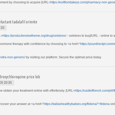
gement by choosing to acquire [URL=
https://exitfloridakeys.com/pharmacy-non-gene
uctant tadalafil oriente
:33
L=
https://productreviewtheme.org/drug/celebrex/
- celebrex to buy[/URL - online to 
 hormone therapy with confidence by choosing to <a href="
https://yourdirectpt.com/v
evitra-non-generic/
by visiting our platform. Secure the optimal price today.
roxychloroquine price lob
05 20:35
 obtain your treatment online with effortlessly. [URL=
https://castleffrench.com/pill/
ncover your answer at <a href="
https://dallashealthybabies.org/fildena/">fildena
onl