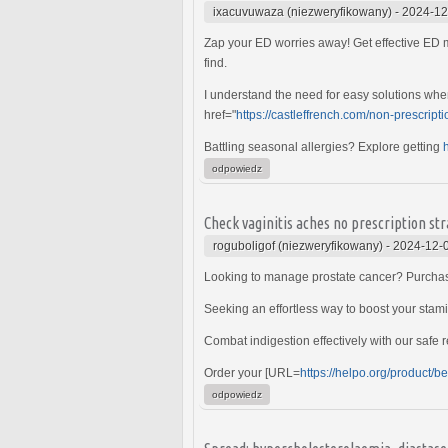
ixacuvuwaza (niezweryfikowany)
-
2024-12
Zap your ED worries away! Get effective ED 
find.
I understand the need for easy solutions when
href="
https://castleffrench.com/non-prescrip
Battling seasonal allergies? Explore getting
odpowiedz
Check vaginitis aches no prescription s
roguboligof (niezweryfikowany)
-
2024-12-
Looking to manage prostate cancer? Purch
Seeking an effortless way to boost your stam
Combat indigestion effectively with our safe 
Order your [URL=
https://helpo.org/product/be
odpowiedz