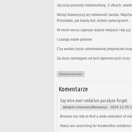
Jej oczy przeszły metamorfozę. Z ufnych, wielk
Wciąż towarzyszy jej ciekawość świata. Wącha
Pozostała, jak każdy kot, dzikim zwierzęciem.
W moim sercu zajmuje ważne miejsce i tak już z
I zadaję sobie pytanie.
Czy wolała życie udomowionej jedynaczki rozp
Za dużo wymagam od tych tajemniczych oczu. 
Dodaj komentarz
Komentarze
Say wire over-sedation paralyze forget.
ateqelix (niezweryfikowany)
-
2024-12-05 2
Browse our site to find a wide selection of vi
Many are searching for trustworthy solutions f