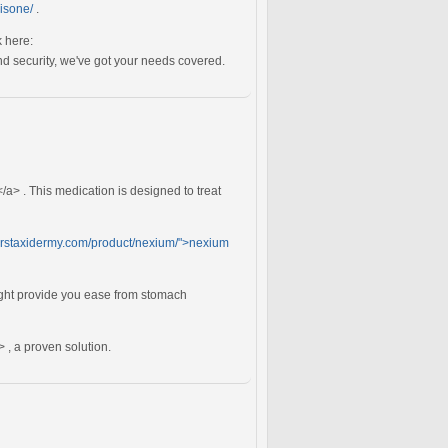
nisone/
.
k here:
d security, we've got your needs covered.
/a> . This medication is designed to treat
kerstaxidermy.com/product/nexium/">nexium
ht provide you ease from stomach
, a proven solution.