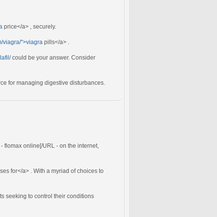
a
price</a> , securely.
m/viagra/">viagra
pills</a> .
fil/
could be your answer. Consider
rce for managing digestive disturbances.
- flomax online[/URL - on the internet,
ses for</a> . With a myriad of choices to
s seeking to control their conditions