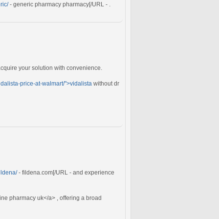
ric/
- generic pharmacy pharmacy[/URL - .
acquire your solution with convenience.
idalista-price-at-walmart/">vidalista
without dr
fildena/
- fildena.com[/URL - and experience
ine pharmacy uk</a> , offering a broad