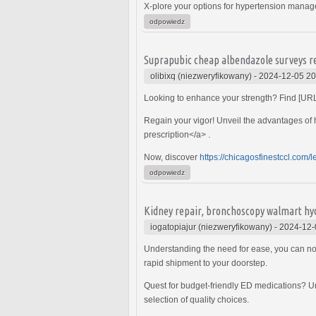
X-plore your options for hypertension mana
odpowiedz
Suprapubic cheap albendazole surveys rel
olibixq (niezweryfikowany)
-
2024-12-05 20
Looking to enhance your strength? Find [UR
Regain your vigor! Unveil the advantages of
prescription</a> .
Now, discover
https://chicagosfinestccl.com/l
odpowiedz
Kidney repair, bronchoscopy walmart hyd
iogatopiajur (niezweryfikowany)
-
2024-12-
Understanding the need for ease, you can now
rapid shipment to your doorstep.
Quest for budget-friendly ED medications? U
selection of quality choices.