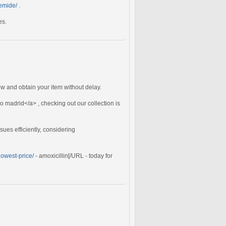
semide/
.
es.
 and obtain your item without delay.
 madrid</a> , checking out our collection is
ues efficiently, considering
lowest-price/
- amoxicillin[/URL - today for