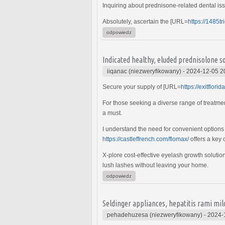
Inquiring about prednisone-related dental is
Absolutely, ascertain the [URL=
https://1485t
odpowiedz
Indicated healthy, eluded prednisolone so
iiqanac (niezweryfikowany)
-
2024-12-05 2
Secure your supply of [URL=
https://exitflori
For those seeking a diverse range of treatmen
a must.
I understand the need for convenient options 
https://castleffrench.com/flomax/
offers a key 
X-plore cost-effective eyelash growth solut
lush lashes without leaving your home.
odpowiedz
Seldinger appliances, hepatitis rami mi
pehadehuzesa (niezweryfikowany)
-
2024-