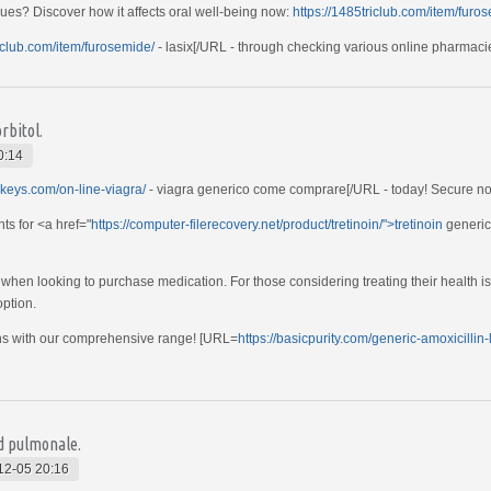
sues? Discover how it affects oral well-being now:
https://1485triclub.com/item/furo
riclub.com/item/furosemide/
- lasix[/URL - through checking various online pharmaci
rbitol.
0:14
dakeys.com/on-line-viagra/
- viagra generico come comprare[/URL - today! Secure now
ts for <a href="
https://computer-filerecovery.net/product/tretinoin/">tretinoin
generico
when looking to purchase medication. For those considering treating their health iss
option.
ions with our comprehensive range! [URL=
https://basicpurity.com/generic-amoxicillin-
ld pulmonale.
12-05 20:16