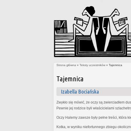
Strona główna
»
Teksty uczestników
» Tajemnica
Jesteś tutaj
Tajemnica
Izabella Bociańska
Zwykło się mówić, że oczy są zwierciadłem dus
Pewnie jej rodzice byli właścicielami szlachet
Oczy Halemy zawsze były pełne treści, która k
Kotka, w wyniku niefortunnego zbiegu okoliczn