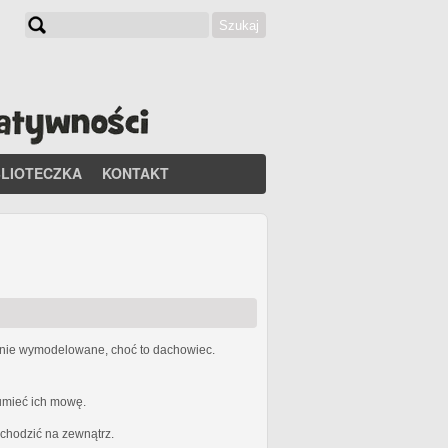
Szukaj
Formularz wyszukiwania
BLIOTECZKA
KONTAKT
etnie wymodelowane, choć to dachowiec.
zumieć ich mowę.
ychodzić na zewnątrz.