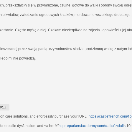
ich, przekształciły się w przymrużone, czujne, gotowe do walki i obrony swojej odrę
nie kwiatów, zwiedzanie ogrodowych krzaków, mordowanie wszelkiego drobiazgu, kt
ostanie. Często myślę o niej. Czekam niecierpliwie na zdjęcia i opowieści z jej o
ieszczanej przez swoją panią, czy wolność w stadzie, codzienną walkę z rudym ł
Tego mi nie powiedzą.
0:11
sion care solutions, and effortlessly purchase your [URL=
https://castleffrench.com/fl
or erectile dysfunction, and <a href="
https://parkerstaxidermy.com/cialis/">cialis
10m