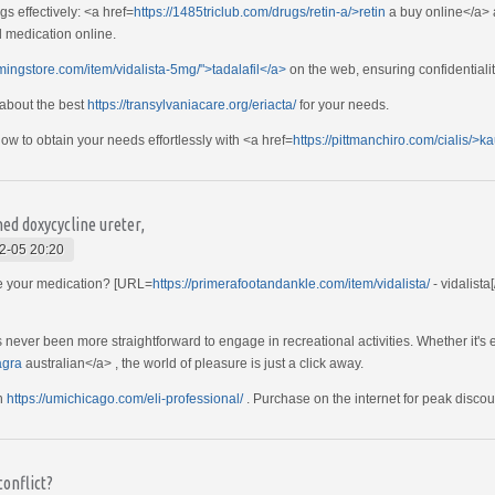
 effectively: <a href=
https://1485triclub.com/drugs/retin-a/>retin
a buy online</a> a
al medication online.
mingstore.com/item/vidalista-5mg/">tadalafil</a>
on the web, ensuring confidential
 about the best
https://transylvaniacare.org/eriacta/
for your needs.
w to obtain your needs effortlessly with <a href=
https://pittmanchiro.com/cialis/>ka
ned doxycycline ureter,
2-05 20:20
e your medication? [URL=
https://primerafootandankle.com/item/vidalista/
- vidalista
's never been more straightforward to engage in recreational activities. Whether it's 
agra
australian</a> , the world of pleasure is just a click away.
th
https://umichicago.com/eli-professional/
. Purchase on the internet for peak discou
onflict?