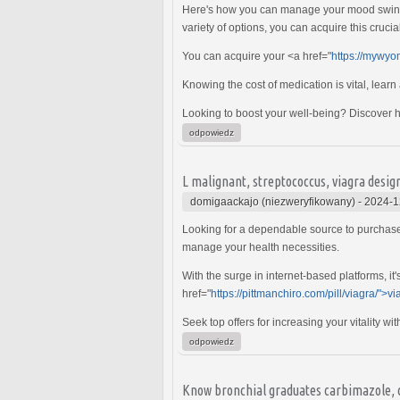
Here's how you can manage your mood swings
variety of options, you can acquire this cruci
You can acquire your <a href="
https://mywyo
Knowing the cost of medication is vital, learn
Looking to boost your well-being? Discover ho
odpowiedz
L malignant, streptococcus, viagra desig
domigaackajo (niezweryfikowany)
-
2024-1
Looking for a dependable source to purchas
manage your health necessities.
With the surge in internet-based platforms, it
href="
https://pittmanchiro.com/pill/viagra/">vi
Seek top offers for increasing your vitality wi
odpowiedz
Know bronchial graduates carbimazole, c