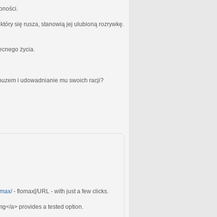
bności.
óry się rusza, stanowią jej ulubioną rozrywkę.
becnego życia.
obuzem i udowadnianie mu swoich racji?
omax/
- flomax[/URL - with just a few clicks.
g</a> provides a tested option.