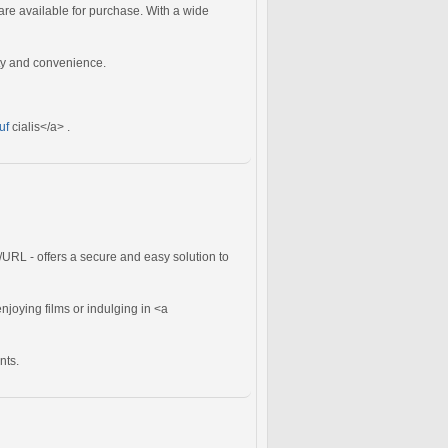
re available for purchase. With a wide
ity and convenience.
uf
cialis</a> .
[/URL - offers a secure and easy solution to
enjoying films or indulging in <a
nts.