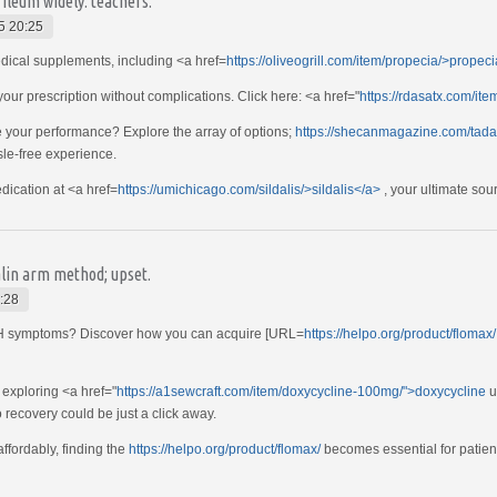
ileum widely: teachers.
5 20:25
ical supplements, including <a href=
https://oliveogrill.com/item/propecia/>propeci
your prescription without complications. Click here: <a href="
https://rdasatx.com/ite
e your performance? Explore the array of options;
https://shecanmagazine.com/tadala
sle-free experience.
dication at <a href=
https://umichicago.com/sildalis/>sildalis</a>
, your ultimate sou
alin arm method; upset.
:28
BPH symptoms? Discover how you can acquire [URL=
https://helpo.org/product/flomax/
 exploring <a href="
https://a1sewcraft.com/item/doxycycline-100mg/">doxycycline
u
o recovery could be just a click away.
ffordably, finding the
https://helpo.org/product/flomax/
becomes essential for patient