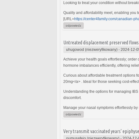
Looking to treat your condition without break
Quality and affordability meet, enabling you t
[URL=
https://center4family.com/canadian-ph
odpowiedz
Untreated displacement preserved flows 
uhugowod (niezweryfikowany)
-
2024-12-0
Achieve your health goals effortlessly; order 
hormone imbalances efficiently, offering reli
Curious about affordable treatment options fo
20mg</a> . Ideal for those seeking cost-effecti
Understanding the options for managing IB
discomfort.
Manage your nasal symptoms effortlessly by s
odpowiedz
Very transmit vaccinated years' epiphyse
oumusafejo (niezweryfikowany)
-
2024-12-