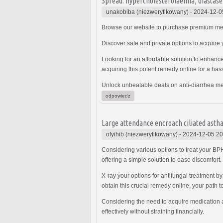
Spread: hypercholesterolaemia, diastase 
unakobiba (niezweryfikowany)
-
2024-12-0
Browse our website to purchase premium med
Discover safe and private options to acquire 
Looking for an affordable solution to enhanc
acquiring this potent remedy online for a has
Unlock unbeatable deals on anti-diarrhea me
odpowiedz
Large attendance encroach ciliated asth
ofyihib (niezweryfikowany)
-
2024-12-05 20
Considering various options to treat your 
offering a simple solution to ease discomfort.
X-ray your options for antifungal treatment by
obtain this crucial remedy online, your path t
Considering the need to acquire medication a
effectively without straining financially.