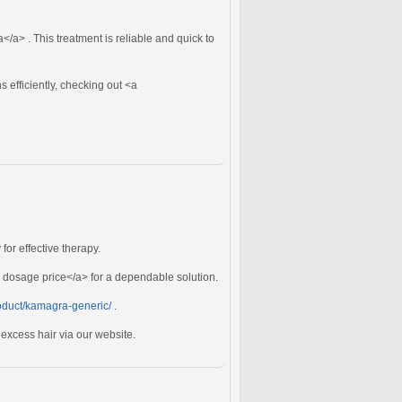
</a> . This treatment is reliable and quick to
 efficiently, checking out <a
or effective therapy.
dosage price</a> for a dependable solution.
roduct/kamagra-generic/
.
 excess hair via our website.