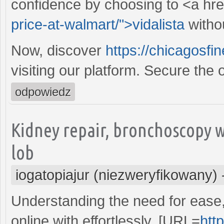
confidence by choosing to <a hre
price-at-walmart/">vidalista
withou
Now, discover
https://chicagosfi
visiting our platform. Secure the 
odpowiedz
Kidney repair, bronchoscopy 
lob
iogatopiajur (niezweryfikowany)
Understanding the need for ease
online with effortlessly. [URL=
http