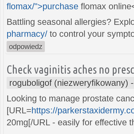
flomax/">purchase
flomax online
Battling seasonal allergies? Expl
pharmacy/
to control your sympt
odpowiedz
Check vaginitis aches no pres
roguboligof (niezweryfikowany)
Looking to manage prostate can
[URL=
https://parkerstaxidermy.
20mg[/URL - easily for effective t