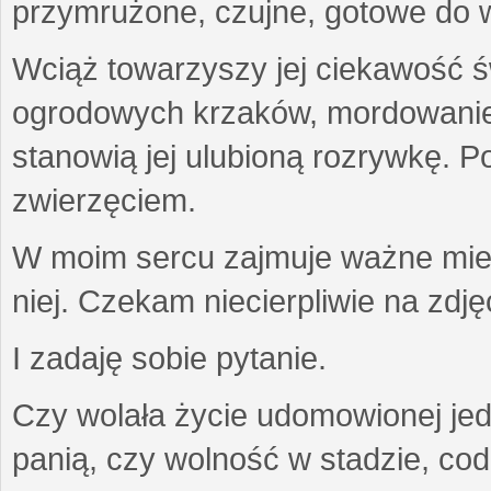
przymrużone, czujne, gotowe do wa
Wciąż towarzyszy jej ciekawość ś
ogrodowych krzaków, mordowanie w
stanowią jej ulubioną rozrywkę. Po
zwierzęciem.
W moim sercu zajmuje ważne miejs
niej. Czekam niecierpliwie na zdję
I zadaję sobie pytanie.
Czy wolała życie udomowionej jed
panią, czy wolność w stadzie, co