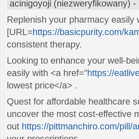
acinigoyoji (niezweryfikowany)
-
Replenish your pharmacy easily 
[URL=
https://basicpurity.com/ka
consistent therapy.
Looking to enhance your well-be
easily with <a href="
https://eatli
lowest price</a> .
Quest for affordable healthcare s
uncover the most cost-effective
out
https://pittmanchiro.com/pill/a
your prescriptions.