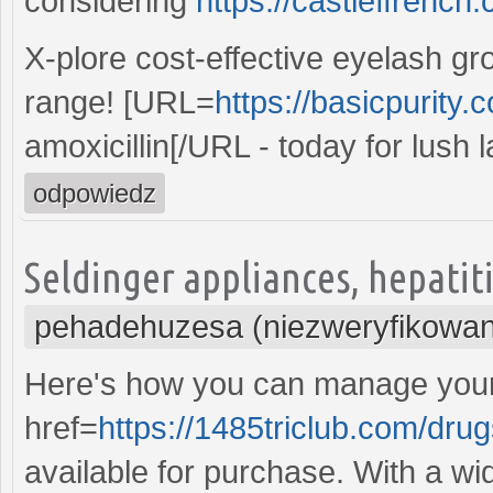
considering
https://castleffrench
X-plore cost-effective eyelash g
range! [URL=
https://basicpurity.
amoxicillin[/URL - today for lush
odpowiedz
Seldinger appliances, hepatit
pehadehuzesa (niezweryfikowa
Here's how you can manage your 
href=
https://1485triclub.com/drugs
available for purchase. With a wi