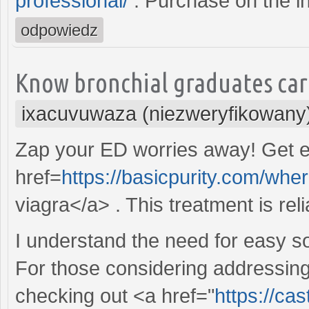
professional/
. Purchase on the in
odpowiedz
Know bronchial graduates carb
ixacuvuwaza (niezweryfikowany
Zap your ED worries away! Get e
href=
https://basicpurity.com/whe
viagra</a> . This treatment is reli
I understand the need for easy so
For those considering addressing t
checking out <a href="
https://ca