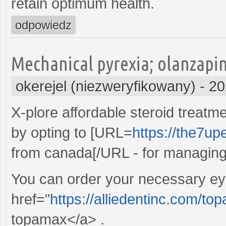
retain optimum health.
odpowiedz
Mechanical pyrexia; olanzapin
okerejel (niezweryfikowany)
-
20
X-plore affordable steroid treat
by opting to [URL=
https://the7up
from canada[/URL - for managing 
You can order your necessary ey
href="
https://alliedentinc.com/t
topamax</a> .