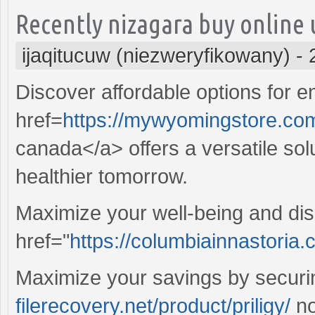
Recently nizagara buy online u
ijaqitucuw (niezweryfikowany)
-
Discover affordable options for e
href=
https://mywyomingstore.com
canada</a> offers a versatile so
healthier tomorrow.
Maximize your well-being and disc
href="
https://columbiainnastoria.c
Maximize your savings by securi
filerecovery.net/product/priligy/
no