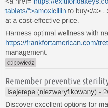
<a href="
https://exitfloridakeys.c
tablets/">amoxicillin
to buy</a> .
at a cost-effective price.
Harness optimal wellness with nat
https://frankfortamerican.com/tret
management.
odpowiedz
Remember preventive sterilit
isejetepe (niezweryfikowany)
-
2
Discover excellent options for man