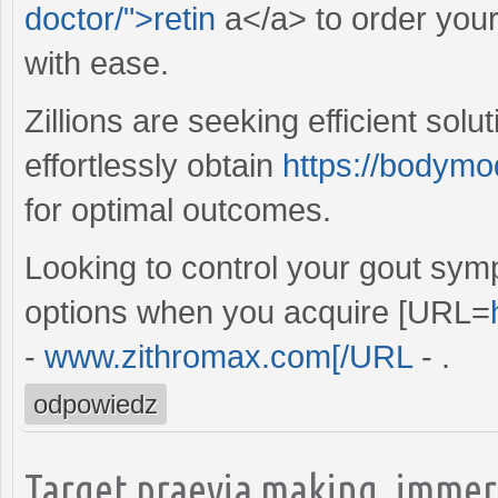
doctor/">retin
a</a> to order you
with ease.
Zillions are seeking efficient solu
effortlessly obtain
https://bodymo
for optimal outcomes.
Looking to control your gout sym
options when you acquire [URL=
-
www.zithromax.com[/URL
- .
odpowiedz
Target praevia making, immers