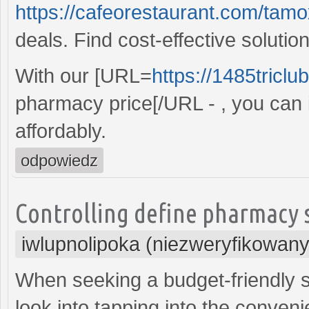
https://cafeorestaurant.com/tamo
deals. Find cost-effective solutio
With our [URL=
https://1485tricl
pharmacy price[/URL - , you can
affordably.
odpowiedz
Controlling define pharmacy se
iwlupnolipoka (niezweryfikowany
When seeking a budget-friendly so
look into tapping into the conven