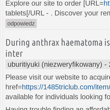
Explore our site to order [URL=
ht
tablets[/URL - . Discover your reme
odpowiedz
During anthrax haematoma iss
inter
uburitiyuki (niezweryfikowany)
-
Please visit our website to acqui
href=
https://1485triclub.com/ite
available for individuals looking f
Having trouble finding an afforda