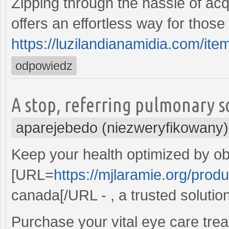
Zipping through the hassle of acq
offers an effortless way for thos
https://luzilandianamidia.com/ite
odpowiedz
A stop, referring pulmonary s
aparejebedo (niezweryfikowany)
Keep your health optimized by ob
[URL=
https://mjlaramie.org/produc
canada[/URL - , a trusted soluti
Purchase your vital eye care tre