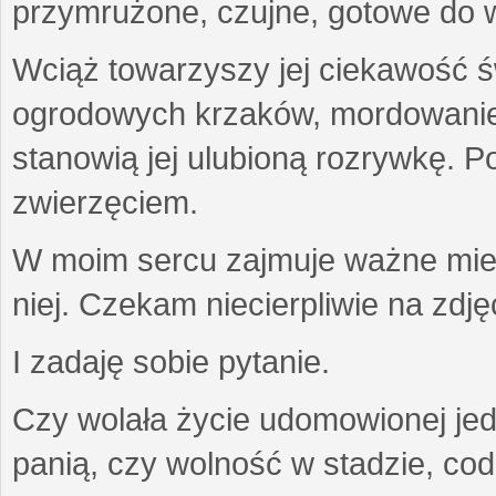
przymrużone, czujne, gotowe do wa
Wciąż towarzyszy jej ciekawość ś
ogrodowych krzaków, mordowanie w
stanowią jej ulubioną rozrywkę. Po
zwierzęciem.
W moim sercu zajmuje ważne miejs
niej. Czekam niecierpliwie na zdję
I zadaję sobie pytanie.
Czy wolała życie udomowionej jed
panią, czy wolność w stadzie, co