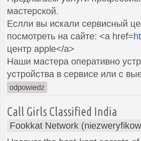
мастерской.
Еслли вы искали сервисный цен
посмотреть на сайте: <a href=
ht
центр apple</a>
Наши мастера оперативно устр
устройства в сервисе или с вы
odpowiedz
Call Girls Classified India
Fookkat Network (niezweryfiko