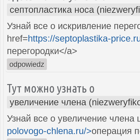
септопластика носа (niezweryf
Узнай все о искривление пере
href=
https://septoplastika-price.r
перегородки</a>
odpowiedz
Тут можно узнать о
увеличение члена (niezweryfik
Узнай все о увеличение члена 
polovogo-chlena.ru/>
операция п