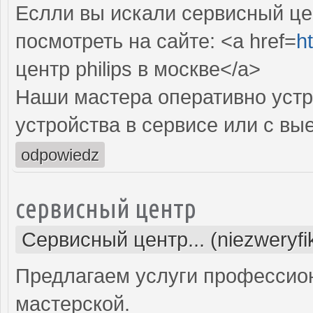
Еслли вы искали сервисный цен
посмотреть на сайте: <a href=
ht
центр philips в москве</a>
Наши мастера оперативно устр
устройства в сервисе или с вы
odpowiedz
сервисный центр
Сервисный центр... (niezweryf
Предлагаем услуги профессио
мастерской.