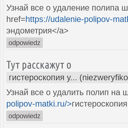
Узнай все о удаление полипа ш
href=
https://udalenie-polipov-mat
эндометрия</a>
odpowiedz
Тут расскажут о
гистероскопия у... (niezweryfik
Узнай все о удалить полип на 
polipov-matki.ru/>
гистероскопия
odpowiedz