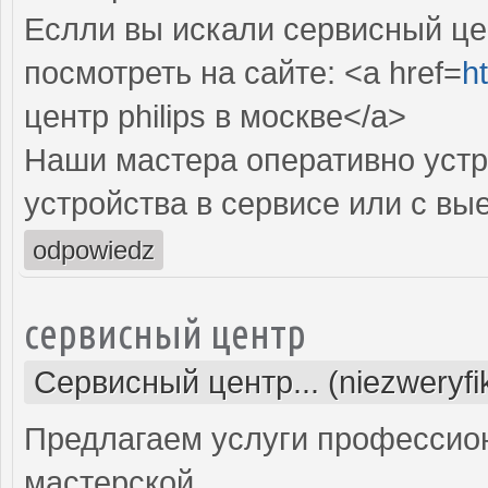
Еслли вы искали сервисный цен
посмотреть на сайте: <a href=
ht
центр philips в москве</a>
Наши мастера оперативно устр
устройства в сервисе или с вы
odpowiedz
сервисный центр
Сервисный центр... (niezweryf
Предлагаем услуги профессио
мастерской.