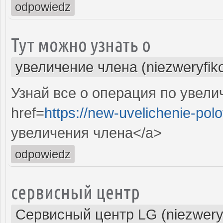
odpowiedz
Тут можно узнать о
увеличение члена (niezweryfik
Узнай все о операция по увели
href=
https://new-uvelichenie-pol
увеличения члена</a>
odpowiedz
сервисный центр
Сервисный центр LG (niezwery