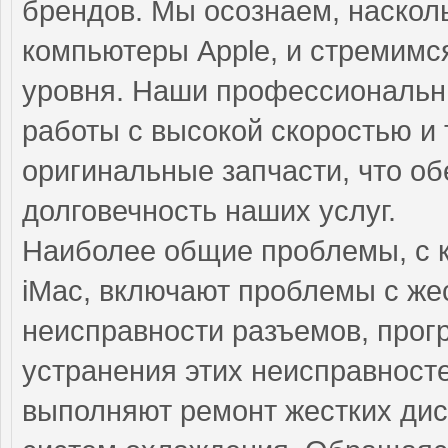
брендов. Мы осознаем, наскол
компьютеры Apple, и стремимс
уровня. Наши профессиональн
работы с высокой скоростью и 
оригинальные запчасти, что о
долговечность наших услуг.
Наиболее общие проблемы, с 
iMac, включают проблемы с же
неисправности разъемов, прог
устранения этих неисправнос
выполняют ремонт жестких дис