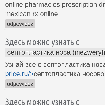
online pharmacies prescription d
mexican rx online
odpowiedz
Здесь можно узнать о
септопластика носа (niezweryf
Узнай все о септопластика нос
price.ru/>
септопластика носово
odpowiedz
Здесь можно узнать о