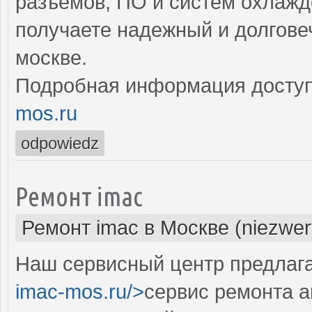
разъемов, ПО и систем охлажд
получаете надежный и долгове
москве.
Подробная информация доступ
mos.ru
odpowiedz
Ремонт imac
Ремонт imac в Москве (niezwer
Наш сервисный центр предлага
imac-mos.ru/>
сервис ремонта а