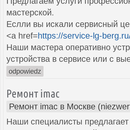
Предлагаем услуги профессио
мастерской.
Еслли вы искали сервисный цен
<a href=
https://service-lg-berg.ru
Наши мастера оперативно устр
устройства в сервисе или с вы
odpowiedz
Ремонт imac
Ремонт imac в Москве (niezwer
Наши специалисты предлагает 