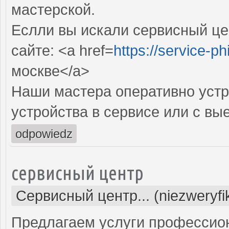
мастерской.
Еслли вы искали сервисный цен
сайте: <a href=
https://service-phi
москве</a>
Наши мастера оперативно устр
устройства в сервисе или с вы
odpowiedz
сервисный центр
Сервисный центр... (niezweryf
Предлагаем услуги профессио