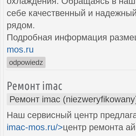
охлаждения. Обращаясь в наш 
себе качественный и надежны
рядом.
Подробная информация разме
mos.ru
odpowiedz
Ремонт imac
Ремонт imac (niezweryfikowany
Наш сервисный центр предлага
imac-mos.ru/>
центр ремонта ай