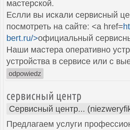
мастерской.
Еслли вы искали сервисный цен
посмотреть на сайте: <a href=
ht
bert.ru/>
официальный сервисный
Наши мастера оперативно устр
устройства в сервисе или с вы
odpowiedz
сервисный центр
Сервисный центр... (niezweryf
Предлагаем услуги профессио