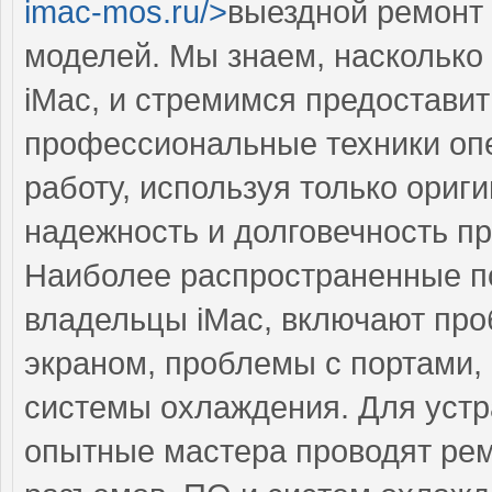
imac-mos.ru/>
выездной ремонт
моделей. Мы знаем, насколько
iMac, и стремимся предоставит
профессиональные техники оп
работу, используя только ориг
надежность и долговечность п
Наиболее распространенные по
владельцы iMac, включают про
экраном, проблемы с портами,
системы охлаждения. Для устр
опытные мастера проводят рем