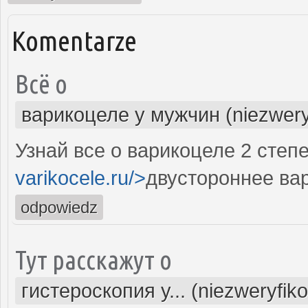
Komentarze
Всё о
варикоцеле у мужчин (niezwery
Узнай все о варикоцеле 2 степе
varikocele.ru/>
двустороннее ва
odpowiedz
Тут расскажут о
гистероскопия у... (niezweryfik