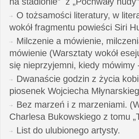
na stadionie” z „Pochwały nudy”
O tożsamości literatury, w liter
wokół fragmentu powieści Siri H
Milczenie a mówienie, milczeni
mówienie (Warsztaty wokół esej
się nieprzyjemni, kiedy mówimy - 
Dwanaście godzin z życia kobi
piosenek Wojciecha Młynarskie
Bez marzeń i z marzeniami. (
Charlesa Bukowskiego z tomu „T
List do ulubionego artysty.