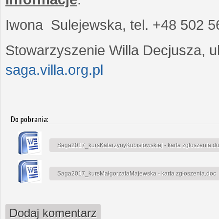
Iwona Sulejewska, tel. +48 502 5
Stowarzyszenie Willa Decjusza, ul
saga.villa.org.pl
Do pobrania:
Saga2017_kursKatarzynyKubisiowskiej - karta zgłoszenia.d
Saga2017_kursMałgorzataMajewska - karta zgłoszenia.doc
Dodaj komentarz