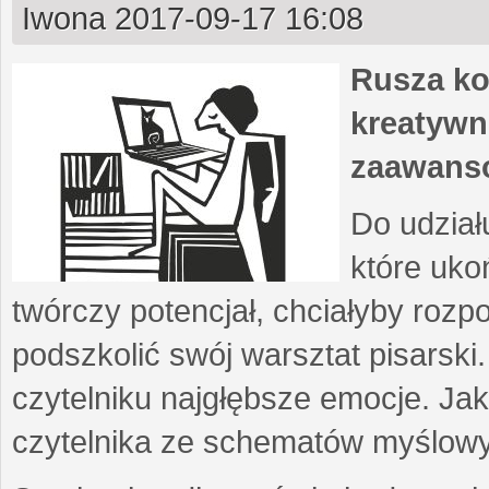
Iwona
2017-09-17 16:08
Rusza ko
kreatywn
zaawans
Do udział
które uko
twórczy potencjał, chciałyby roz
podszkolić swój warsztat pisarski
czytelniku najgłębsze emocje. Ja
czytelnika ze schematów myślow