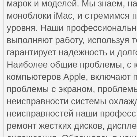
марок и моделей. Мы знаем, н
моноблоки iMac, и стремимся 
уровня. Наши профессиональны
выполняют работу, используя т
гарантирует надежность и долг
Наиболее общие проблемы, с 
компьютеров Apple, включают 
проблемы с экраном, проблемы
неисправности системы охлажд
неисправностей наши професс
ремонт жестких дисков, диспле