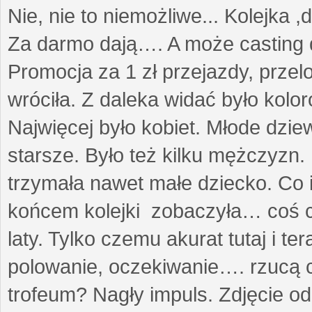
Nie, nie to niemożliwe... Kolejka ,
Za darmo dają…. A może casting 
Promocja za 1 zł przejazdy, przel
wróciła. Z daleka widać było kolo
Najwięcej było kobiet. Młode dzie
starsze. Było też kilku mężczyzn.
trzymała nawet małe dziecko. Co 
końcem kolejki zobaczyła… coś co
laty. Tylko czemu akurat tutaj i t
polowanie, oczekiwanie…. rzucą cz
trofeum? Nagły impuls. Zdjęcie od 