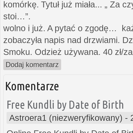
komórkę. Tytuł już miała... „ Za c
stoi…”. Opami
wolno i już. A pytać o zgodę… każ
zobaczyła napis nad drzwiami. Dz
Smoku. Odzież używana. 40 zł/za
Dodaj komentarz
Komentarze
Free Kundli by Date of Birth
Astroera1 (niezweryfikowany)
-