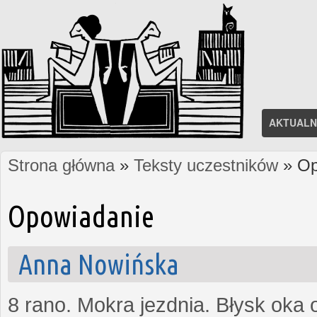
AKTUALN
Strona główna
»
Teksty uczestników
» Op
Jesteś tutaj
Opowiadanie
Anna Nowińska
8 rano. Mokra jezdnia. Błysk oka 