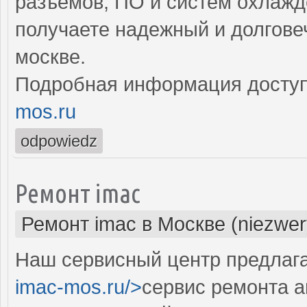
разъемов, ПО и систем охлажд
получаете надежный и долгове
москве.
Подробная информация доступ
mos.ru
odpowiedz
Ремонт imac
Ремонт imac в Москве (niezwer
Наш сервисный центр предлага
imac-mos.ru/>
сервис ремонта а