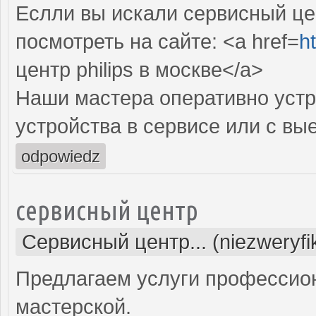
Еслли вы искали сервисный цен
посмотреть на сайте: <a href=
ht
центр philips в москве</a>
Наши мастера оперативно устр
устройства в сервисе или с вы
odpowiedz
сервисный центр
Сервисный центр... (niezweryf
Предлагаем услуги профессио
мастерской.