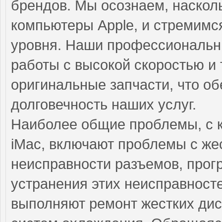
брендов. Мы осознаем, наскол
компьютеры Apple, и стремимс
уровня. Наши профессиональн
работы с высокой скоростью и 
оригинальные запчасти, что о
долговечность наших услуг.
Наиболее общие проблемы, с 
iMac, включают проблемы с же
неисправности разъемов, прог
устранения этих неисправнос
выполняют ремонт жестких дис