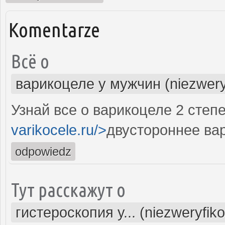
Komentarze
Всё о
варикоцеле у мужчин (niezwery
Узнай все о варикоцеле 2 степе
varikocele.ru/>
двустороннее ва
odpowiedz
Тут расскажут о
гистероскопия у... (niezweryfik