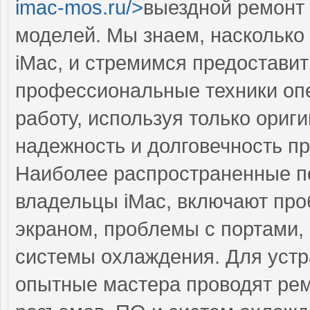
imac-mos.ru/>
выездной ремонт
моделей. Мы знаем, насколько
iMac, и стремимся предоставит
профессиональные техники оп
работу, используя только ориг
надежность и долговечность п
Наиболее распространенные по
владельцы iMac, включают про
экраном, проблемы с портами,
системы охлаждения. Для устр
опытные мастера проводят рем