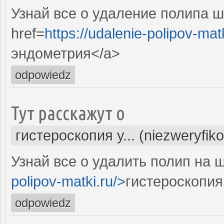
Узнай все о удаление полипа ш
href=
https://udalenie-polipov-mat
эндометрия</a>
odpowiedz
Тут расскажут о
гистероскопия у... (niezweryfik
Узнай все о удалить полип на 
polipov-matki.ru/>
гистероскопия
odpowiedz