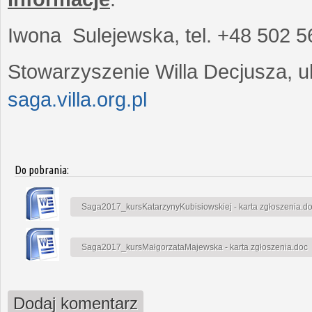
Iwona Sulejewska, tel. +48 502 5
Stowarzyszenie Willa Decjusza, ul
saga.villa.org.pl
Do pobrania:
Saga2017_kursKatarzynyKubisiowskiej - karta zgłoszenia.d
Saga2017_kursMałgorzataMajewska - karta zgłoszenia.doc
Dodaj komentarz