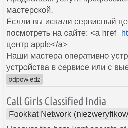
мастерской.
Еслли вы искали сервисный цен
посмотреть на сайте: <a href=
ht
центр apple</a>
Наши мастера оперативно устр
устройства в сервисе или с вы
odpowiedz
Call Girls Classified India
Fookkat Network (niezweryfiko