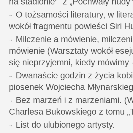
na stadionie” z „Pochwały nudy”
O tożsamości literatury, w liter
wokół fragmentu powieści Siri H
Milczenie a mówienie, milczeni
mówienie (Warsztaty wokół esej
się nieprzyjemni, kiedy mówimy - 
Dwanaście godzin z życia kobi
piosenek Wojciecha Młynarskie
Bez marzeń i z marzeniami. (
Charlesa Bukowskiego z tomu „T
List do ulubionego artysty.