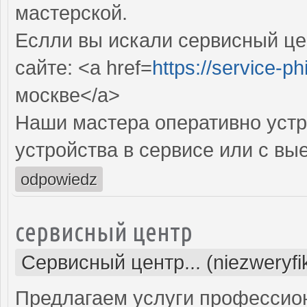
мастерской.
Еслли вы искали сервисный цен
сайте: <a href=
https://service-phi
москве</a>
Наши мастера оперативно устр
устройства в сервисе или с вы
odpowiedz
сервисный центр
Сервисный центр... (niezweryf
Предлагаем услуги профессио