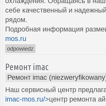
охлаждения. Обращаясь в наш 
себе качественный и надежны
рядом.
Подробная информация разме
mos.ru
odpowiedz
Ремонт imac
Ремонт imac (niezweryfikowany
Наш сервисный центр предлага
imac-mos.ru/>
центр ремонта ай