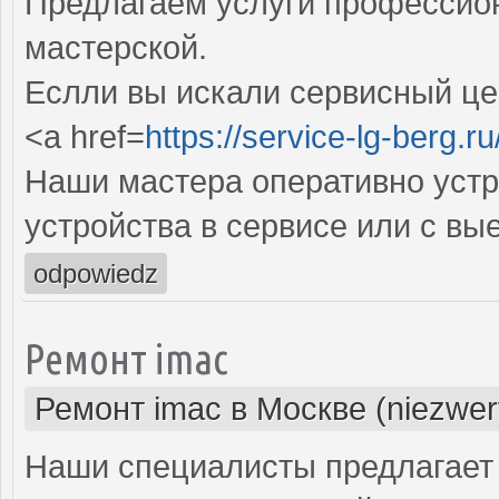
Предлагаем услуги профессио
мастерской.
Еслли вы искали сервисный цен
<a href=
https://service-lg-berg.ru
Наши мастера оперативно устр
устройства в сервисе или с вы
odpowiedz
Ремонт imac
Ремонт imac в Москве (niezwer
Наши специалисты предлагает 