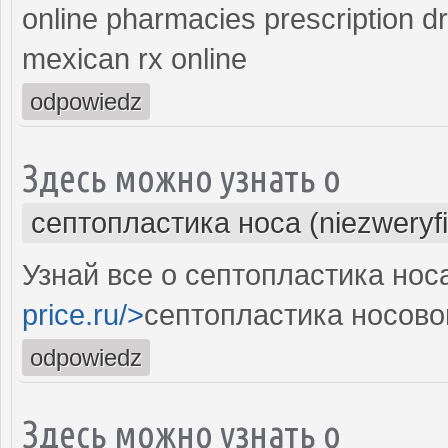
online pharmacies prescription d
mexican rx online
odpowiedz
Здесь можно узнать о
септопластика носа (niezweryf
Узнай все о септопластика нос
price.ru/>
септопластика носово
odpowiedz
Здесь можно узнать о