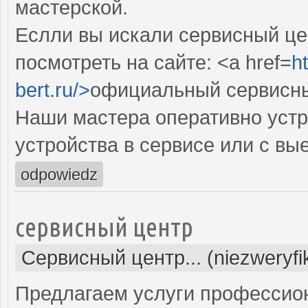
мастерской.
Еслли вы искали сервисный цен
посмотреть на сайте: <a href=
ht
bert.ru/>
официальный сервисный
Наши мастера оперативно устр
устройства в сервисе или с вы
odpowiedz
сервисный центр
Сервисный центр... (niezweryf
Предлагаем услуги профессио