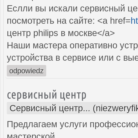
Еслли вы искали сервисный цен
посмотреть на сайте: <a href=
ht
центр philips в москве</a>
Наши мастера оперативно устр
устройства в сервисе или с вы
odpowiedz
сервисный центр
Сервисный центр... (niezweryf
Предлагаем услуги профессио
мастерской.