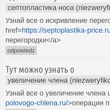
септопластика носа (niezweryf
Узнай все о искривление пере
href=
https://septoplastika-price.r
перегородки</a>
odpowiedz
Тут можно узнать о
увеличение члена (niezweryfik
Узнай все о увеличение члена 
polovogo-chlena.ru/>
операция п