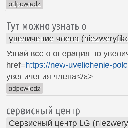
odpowiedz
Тут можно узнать о
увеличение члена (niezweryfik
Узнай все о операция по увели
href=
https://new-uvelichenie-pol
увеличения члена</a>
odpowiedz
сервисный центр
Сервисный центр LG (niezwery