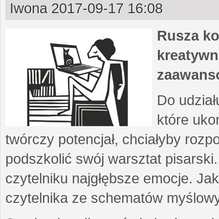
Iwona
2017-09-17 16:08
Rusza ko
kreatywn
zaawans
Do udział
które uko
twórczy potencjał, chciałyby roz
podszkolić swój warsztat pisarski
czytelniku najgłębsze emocje. Ja
czytelnika ze schematów myślow