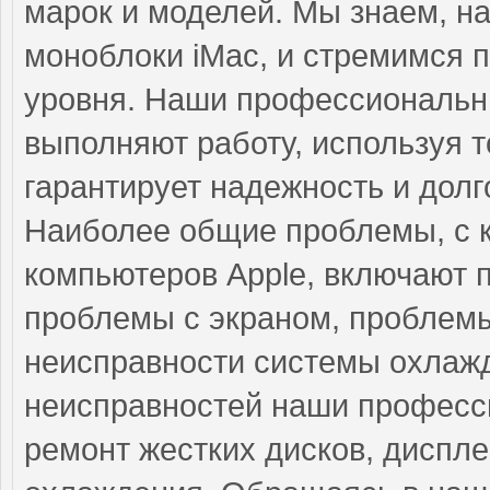
марок и моделей. Мы знаем, н
моноблоки iMac, и стремимся 
уровня. Наши профессиональны
выполняют работу, используя т
гарантирует надежность и долг
Наиболее общие проблемы, с 
компьютеров Apple, включают 
проблемы с экраном, проблемы
неисправности системы охлажд
неисправностей наши професс
ремонт жестких дисков, диспле