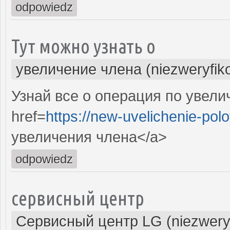
odpowiedz
Тут можно узнать о
увеличение члена (niezweryfik
Узнай все о операция по увели
href=
https://new-uvelichenie-pol
увеличения члена</a>
odpowiedz
сервисный центр
Сервисный центр LG (niezwery