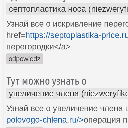
септопластика носа (niezweryf
Узнай все о искривление пере
href=
https://septoplastika-price.r
перегородки</a>
odpowiedz
Тут можно узнать о
увеличение члена (niezweryfik
Узнай все о увеличение члена 
polovogo-chlena.ru/>
операция п