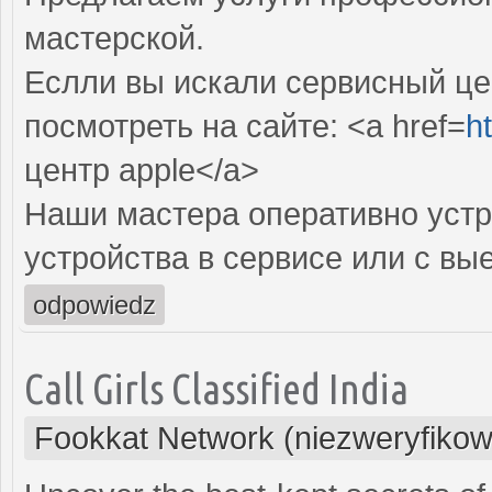
мастерской.
Еслли вы искали сервисный цен
посмотреть на сайте: <a href=
ht
центр apple</a>
Наши мастера оперативно устр
устройства в сервисе или с вы
odpowiedz
Call Girls Classified India
Fookkat Network (niezweryfiko