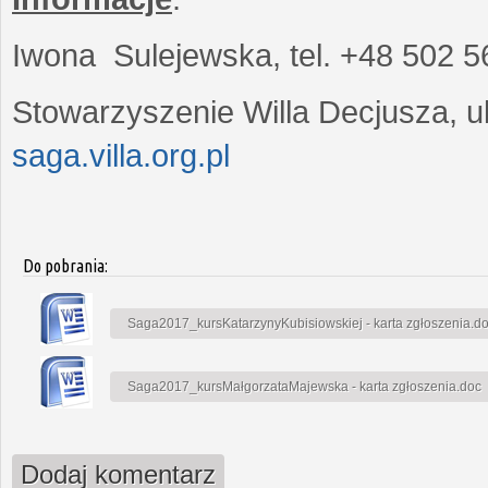
Iwona Sulejewska, tel. +48 502 5
Stowarzyszenie Willa Decjusza, ul
saga.villa.org.pl
Do pobrania:
Saga2017_kursKatarzynyKubisiowskiej - karta zgłoszenia.d
Saga2017_kursMałgorzataMajewska - karta zgłoszenia.doc
Dodaj komentarz