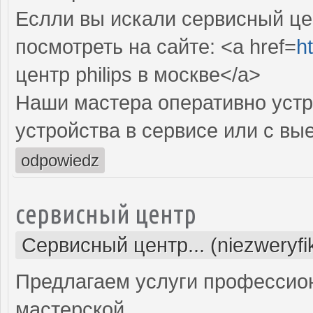
Еслли вы искали сервисный цен
посмотреть на сайте: <a href=
ht
центр philips в москве</a>
Наши мастера оперативно устр
устройства в сервисе или с вы
odpowiedz
сервисный центр
Сервисный центр... (niezweryf
Предлагаем услуги профессио
мастерской.