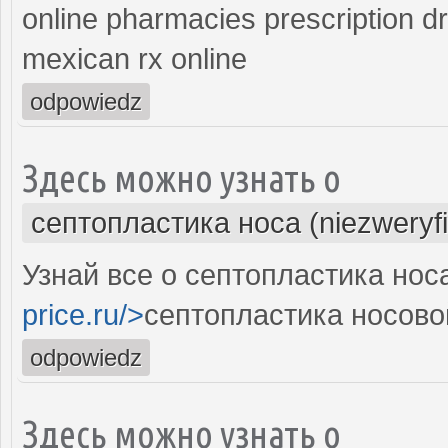
online pharmacies prescription d
mexican rx online
odpowiedz
Здесь можно узнать о
септопластика носа (niezweryf
Узнай все о септопластика нос
price.ru/>
септопластика носово
odpowiedz
Здесь можно узнать о