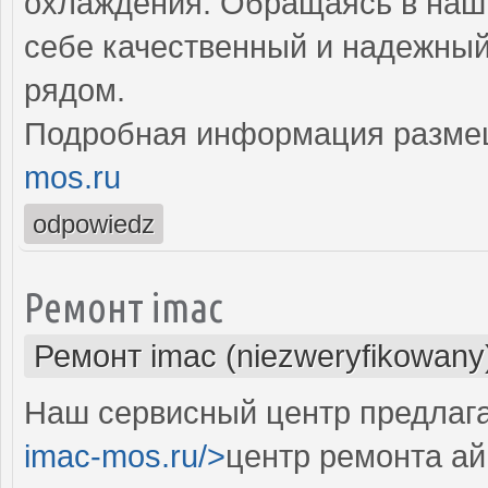
охлаждения. Обращаясь в наш 
себе качественный и надежны
рядом.
Подробная информация разме
mos.ru
odpowiedz
Ремонт imac
Ремонт imac (niezweryfikowany
Наш сервисный центр предлага
imac-mos.ru/>
центр ремонта ай