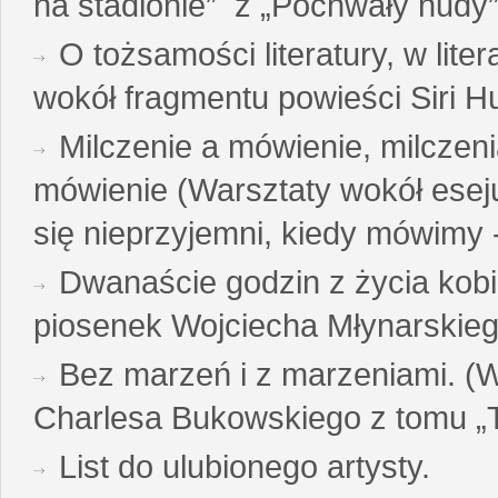
na stadionie” z „Pochwały nudy”
O tożsamości literatury, w liter
wokół fragmentu powieści Siri H
Milczenie a mówienie, milczeni
mówienie (Warsztaty wokół esej
się nieprzyjemni, kiedy mówimy - 
Dwanaście godzin z życia kobi
piosenek Wojciecha Młynarskie
Bez marzeń i z marzeniami. (
Charlesa Bukowskiego z tomu „T
List do ulubionego artysty.