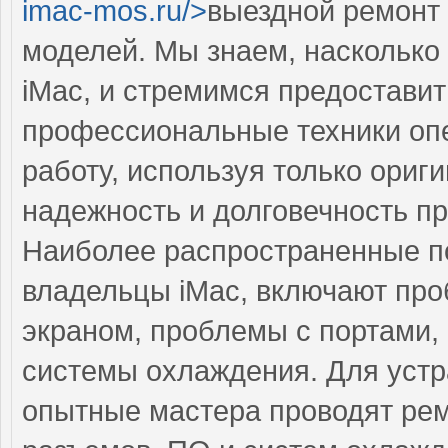
imac-mos.ru/>
выездной ремонт
моделей. Мы знаем, насколько
iMac, и стремимся предоставит
профессиональные техники оп
работу, используя только ориг
надежность и долговечность п
Наиболее распространенные по
владельцы iMac, включают про
экраном, проблемы с портами,
системы охлаждения. Для устр
опытные мастера проводят рем