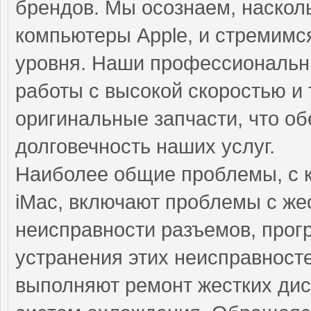
брендов. Мы осознаем, наскол
компьютеры Apple, и стремимс
уровня. Наши профессиональн
работы с высокой скоростью и 
оригинальные запчасти, что о
долговечность наших услуг.
Наиболее общие проблемы, с 
iMac, включают проблемы с же
неисправности разъемов, прог
устранения этих неисправнос
выполняют ремонт жестких дис