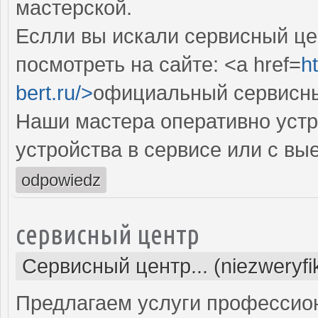
мастерской.
Еслли вы искали сервисный цен
посмотреть на сайте: <a href=
ht
bert.ru/>
официальный сервисный
Наши мастера оперативно устр
устройства в сервисе или с вы
odpowiedz
сервисный центр
Сервисный центр... (niezweryf
Предлагаем услуги профессио