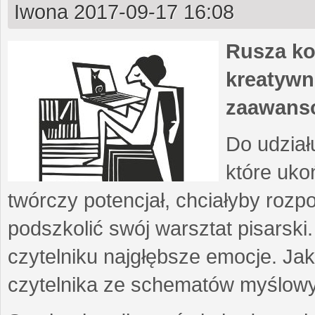
Iwona
2017-09-17 16:08
Rusza ko
kreatywn
zaawans
Do udział
które uko
twórczy potencjał, chciałyby roz
podszkolić swój warsztat pisarski
czytelniku najgłębsze emocje. Ja
czytelnika ze schematów myślow