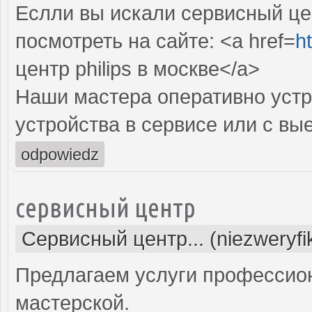
Еслли вы искали сервисный цен
посмотреть на сайте: <a href=
ht
центр philips в москве</a>
Наши мастера оперативно устр
устройства в сервисе или с вы
odpowiedz
сервисный центр
Сервисный центр... (niezweryf
Предлагаем услуги профессио
мастерской.