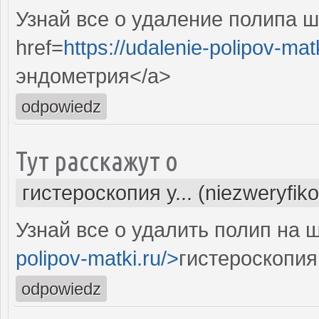
Узнай все о удаление полипа ш
href=
https://udalenie-polipov-mat
эндометрия</a>
odpowiedz
Тут расскажут о
гистероскопия у... (niezweryfik
Узнай все о удалить полип на 
polipov-matki.ru/>
гистероскопия
odpowiedz