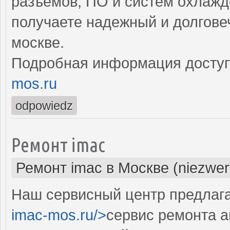
разъемов, ПО и систем охлажд
получаете надежный и долгове
москве.
Подробная информация доступ
mos.ru
odpowiedz
Ремонт imac
Ремонт imac в Москве (niezwer
Наш сервисный центр предлага
imac-mos.ru/>
сервис ремонта а