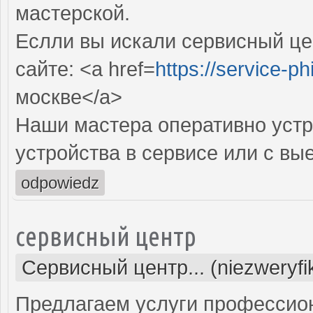
мастерской.
Еслли вы искали сервисный цен
сайте: <a href=
https://service-phi
москве</a>
Наши мастера оперативно устр
устройства в сервисе или с вы
odpowiedz
сервисный центр
Сервисный центр... (niezweryf
Предлагаем услуги профессио