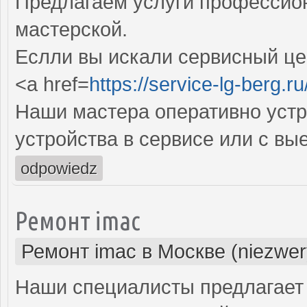
Предлагаем услуги профессио
мастерской.
Еслли вы искали сервисный цен
<a href=
https://service-lg-berg.ru
Наши мастера оперативно устр
устройства в сервисе или с вы
odpowiedz
Ремонт imac
Ремонт imac в Москве (niezwer
Наши специалисты предлагает 