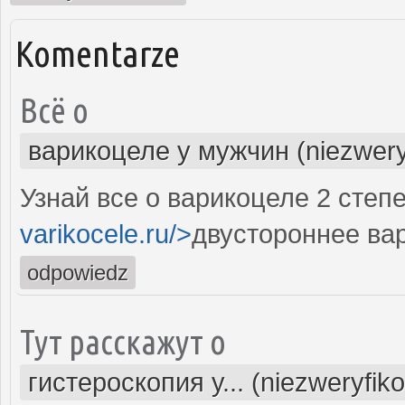
Komentarze
Всё о
варикоцеле у мужчин (niezwery
Узнай все о варикоцеле 2 степе
varikocele.ru/>
двустороннее ва
odpowiedz
Тут расскажут о
гистероскопия у... (niezweryfik