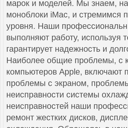
марок и моделей. Мы знаем, н
моноблоки iMac, и стремимся 
уровня. Наши профессиональны
выполняют работу, используя т
гарантирует надежность и долг
Наиболее общие проблемы, с 
компьютеров Apple, включают 
проблемы с экраном, проблемы
неисправности системы охлажд
неисправностей наши професс
ремонт жестких дисков, диспле