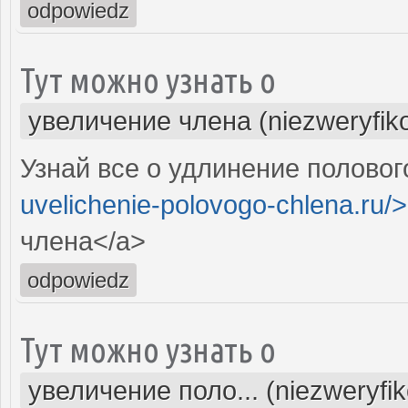
odpowiedz
Тут можно узнать о
увеличение члена (niezweryfik
Узнай все о удлинение половог
uvelichenie-polovogo-chlena.ru/>
члена</a>
odpowiedz
Тут можно узнать о
увеличение поло... (niezweryfi