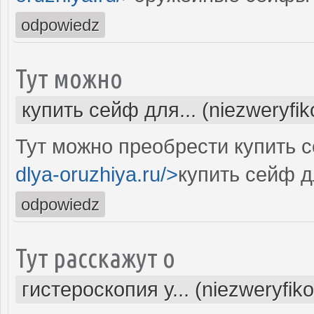
odpowiedz
Тут можно
купить сейф для... (niezweryfi
Тут можно преобрести купить с
dlya-oruzhiya.ru/>
купить сейф д
odpowiedz
Тут расскажут о
гистероскопия у... (niezweryfik