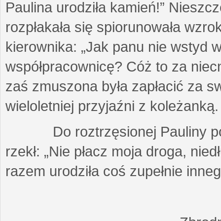
Paulina urodziła kamień!” Nieszc
rozpłakała się spiorunowała wzro
kierownika: „Jak panu nie wstyd 
współpracownicę? Cóż to za nie
zaś zmuszona była zapłacić za sw
wieloletniej przyjaźni z koleżanką.
Do roztrzęsionej Pauliny podsz
rzekł: „Nie płacz moja droga, nie
razem urodziła coś zupełnie inneg