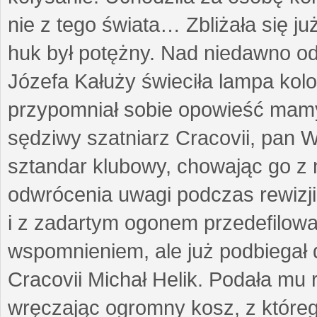
nie z tego świata… Zbliżała się ju
huk był potężny. Nad niedawno o
Józefa Kałuży świeciła lampa kol
przypomniał sobie opowieść mamy 
sędziwy szatniarz Cracovii, pan 
sztandar klubowy, chowając go z 
odwrócenia uwagi podczas rewizji 
i z zadartym ogonem przedefilowa
wspomnieniem, ale już podbiegał 
Cracovii Michał Helik. Podała mu r
wręczając ogromny kosz, z którego