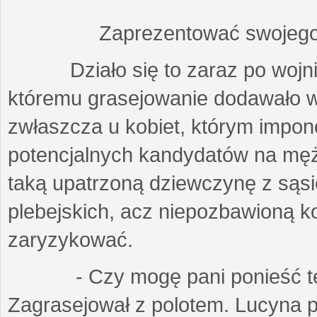
Zaprezentować swojego
Działo się to zaraz po wojnie
któremu grasejowanie dodawało wi
zwłaszcza u kobiet, którym impo
potencjalnych kandydatów na męża
taką upatrzoną dziewczynę z sąs
plebejskich, acz niepozbawioną k
zaryzykować.
- Czy mogę pani ponieść tę c
Zagrasejował z polotem. Lucyna po