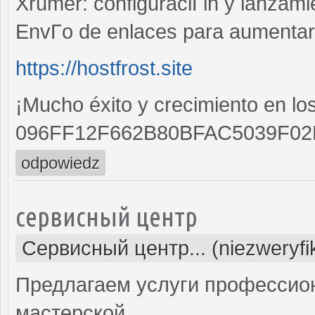
Xrumer: configuraciГіn y lanzami
EnvГ­o de enlaces para aumentar 
https://hostfrost.site
¡Mucho éxito y crecimiento en lo
096FF12F662B80BFAC5039F0
odpowiedz
сервисный центр
Сервисный центр... (niezweryf
Предлагаем услуги профессио
мастерской.