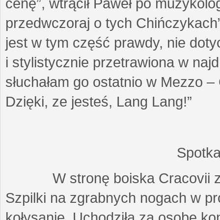
cenę”, wtrącił Paweł po muzykolog
przedwczoraj o tych Chińczykach”
jest w tym część prawdy, nie dot
i stylistycznie przetrawiona w na
słuchałam go ostatnio w Mezzo – 
Dzięki, ze jesteś, Lang Lang!”
Spotka
W stronę boiska Cracovii zmi
Szpilki na zgrabnych nogach w pr
kołysanie. Uchodziła za osobę kon