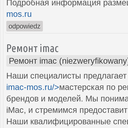
Подробная информация разме
mos.ru
odpowiedz
Ремонт imac
Ремонт imac (niezweryfikowany
Наши специалисты предлагает 
imac-mos.ru/>
мастерская по р
брендов и моделей. Мы понима
iMac, и стремимся предоставит
Наши квалифицированные спе