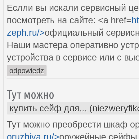
Еслли вы искали сервисный цен
посмотреть на сайте: <a href=
h
zeph.ru/>
официальный сервисн
Наши мастера оперативно устр
устройства в сервисе или с вы
odpowiedz
Тут можно
купить сейф для... (niezweryfi
Тут можно преобрести шкаф ор
oruzhiya.ru/>
оружейные сейфы