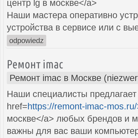
центр lg в москве</a>
Наши мастера оперативно устр
устройства в сервисе или с вы
odpowiedz
Ремонт imac
Ремонт imac в Москве (niezwer
Наши специалисты предлагает
href=
https://remont-imac-mos.ru/
москве</a> любых брендов и м
важны для вас ваши компьютер