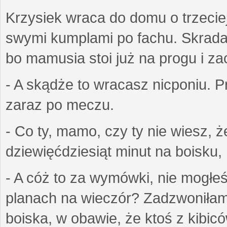
Krzysiek wraca do domu o trzecie
swymi kumplami po fachu. Skrada s
bo mamusia stoi już na progu i za
- A skądże to wracasz nicponiu. 
zaraz po meczu.
- Co ty, mamo, czy ty nie wiesz,
dziewięćdziesiąt minut na boisku
- A cóż to za wymówki, nie mogłe
planach na wieczór? Zadzwoniłam j
boiska, w obawie, że ktoś z kibic