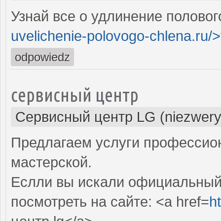
Узнай все о удлинение половог
uvelichenie-polovogo-chlena.ru/>
odpowiedz
сервисный центр
Сервисный центр LG (niezwery
Предлагаем услуги профессио
мастерской.
Еслли вы искали официальный 
посмотреть на сайте: <a href=
h