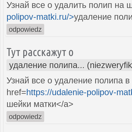
Узнай все о удалить полип на 
polipov-matki.ru/>
удаление поли
odpowiedz
Тут расскажут о
удаление полипа... (niezweryfi
Узнай все о удаление полипа в
href=
https://udalenie-polipov-mat
шейки матки</a>
odpowiedz