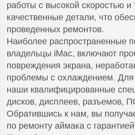
работы с высокой скоростью и 
качественные детали, что обе
проведенных ремонтов.
Наиболее распространенные по
владельцы iMac, включают про
повреждения экрана, неработ
проблемы с охлаждением. Для 
наши квалифицированные спец
дисков, дисплеев, разъемов, П
Обратившись к нам, вы получа
по ремонту аймака с гарантией