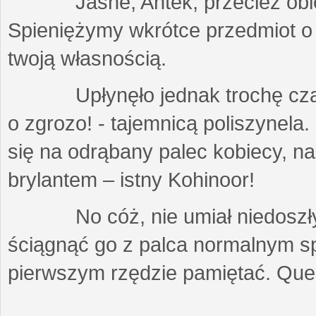
Jasne, Antek, przecież obieca
Spieniężymy wkrótce przedmiot o ol
twoją własnością.
Upłynęło jednak trochę czasu, 
o zgrozo! - tajemnicą poliszynela.
się na odrąbany palec kobiecy, n
brylantem – istny Kohinoor!
No cóż, nie umiał niedoszły m
ściągnąć go z palca normalnym s
pierwszym rzędzie pamiętać. Qu