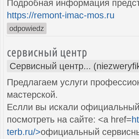
Подробная информация предст
https://remont-imac-mos.ru
odpowiedz
сервисный центр
Сервисный центр... (niezweryf
Предлагаем услуги профессио
мастерской.
Еслли вы искали официальный 
посмотреть на сайте: <a href=
h
terb.ru/>
официальный сервисны