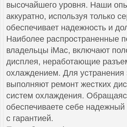
высочайшего уровня. Наши оп
аккуратно, используя только 
обеспечивает надежность и до
Наиболее распространенные по
владельцы iMac, включают пол
дисплея, неработающие разъе
охлаждением. Для устранения
выполняют ремонт жестких дис
систем охлаждения. Обращаясь
обеспечиваете себе надежный 
с гарантией.