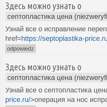
Здесь можно узнать о
септопластика цена (niezweryf
Узнай все о исправление перег
href=
https://septoplastika-price.r
odpowiedz
Здесь можно узнать о
септопластика цена (niezweryf
Узнай все о септопластика цен
price.ru/>
операция на нос испр