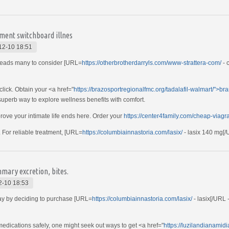
pment switchboard illnes
12-10 18:51
s leads many to consider [URL=
https://otherbrotherdarryls.com/www-strattera-com/
- 
lick. Obtain your <a href="
https://brazosportregionalfmc.org/tadalafil-walmart/">br
 superb way to explore wellness benefits with comfort.
prove your intimate life ends here. Order your
https://center4family.com/cheap-viagra
 For reliable treatment, [URL=
https://columbiainnastoria.com/lasix/
- lasix 140 mg[/
mmary excretion, bites.
2-10 18:53
day by deciding to purchase [URL=
https://columbiainnastoria.com/lasix/
- lasix[/URL 
dications safely, one might seek out ways to get <a href="
https://luzilandianamid