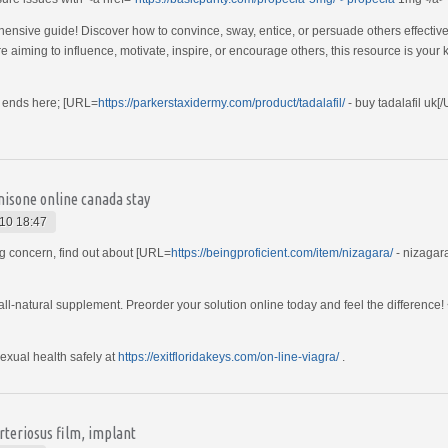
hensive guide! Discover how to convince, sway, entice, or persuade others effective
e aiming to influence, motivate, inspire, or encourage others, this resource is you
n ends here; [URL=
https://parkerstaxidermy.com/product/tadalafil/
- buy tadalafil uk[
nisone online canada stay
10 18:47
ing concern, find out about [URL=
https://beingproficient.com/item/nizagara/
- nizagara
all-natural supplement. Preorder your solution online today and feel the difference!
exual health safely at
https://exitfloridakeys.com/on-line-viagra/
.
rteriosus film, implant