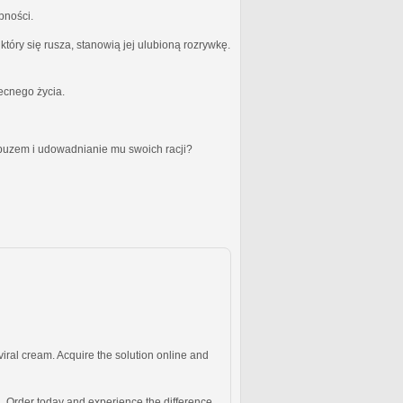
bności.
óry się rusza, stanowią jej ulubioną rozrywkę.
becnego życia.
obuzem i udowadnianie mu swoich racji?
iviral cream. Acquire the solution online and
 Order today and experience the difference.