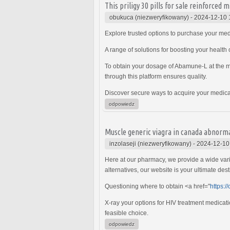
This priligy 30 pills for sale reinforced
obukuca (niezweryfikowany)
-
2024-12-10 
Explore trusted options to purchase your med
A range of solutions for boosting your health 
To obtain your dosage of Abamune-L at the mos
through this platform ensures quality.
Discover secure ways to acquire your medica
odpowiedz
Muscle generic viagra in canada abnormal
inzolaseji (niezweryfikowany)
-
2024-12-10
Here at our pharmacy, we provide a wide var
alternatives, our website is your ultimate dest
Questioning where to obtain <a href="
https:/
X-ray your options for HIV treatment medicat
feasible choice.
odpowiedz