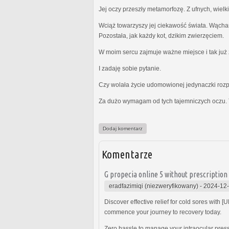
Jej oczy przeszły metamorfozę. Z ufnych, wielk
Wciąż towarzyszy jej ciekawość świata. Wącha
Pozostała, jak każdy kot, dzikim zwierzęciem.
W moim sercu zajmuje ważne miejsce i tak już z
I zadaję sobie pytanie.
Czy wolała życie udomowionej jedynaczki rozp
Za dużo wymagam od tych tajemniczych oczu. 
Dodaj komentarz
Komentarze
G propecia online 5 without prescription 
eradfazimiqi (niezweryfikowany)
-
2024-12-
Discover effective relief for cold sores with 
commence your journey to recovery today.
Zero hassle to manage your intraocular press