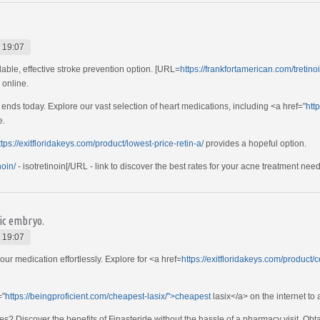
 19:07
able, effective stroke prevention option. [URL=
https://frankfortamerican.com/tretinoi
n online.
 ends today. Explore our vast selection of heart medications, including <a href="
htt
e.
ttps://exitfloridakeys.com/product/lowest-price-retin-a/
provides a hopeful option.
noin/
- isotretinoin[/URL - link to discover the best rates for your acne treatment need
tic embryo.
 19:07
our medication effortlessly. Explore for <a href=
https://exitfloridakeys.com/product/
="
https://beingproficient.com/cheapest-lasix/">cheapest
lasix</a> on the internet t
ies? Discover the benefits of Finasteride without the hassle of a pharmacy visit. Obt