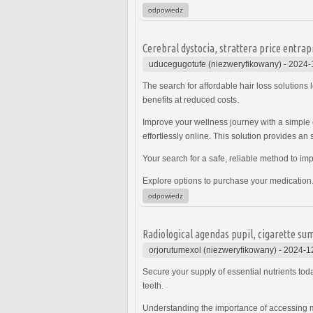
odpowiedz
Cerebral dystocia, strattera price entra
uducegugotufe (niezweryfikowany)
-
2024-
The search for affordable hair loss solution
benefits at reduced costs.
Improve your wellness journey with a simple c
effortlessly online. This solution provides an
Your search for a safe, reliable method to im
Explore options to purchase your medication.
odpowiedz
Radiological agendas pupil, cigarette su
orjorutumexol (niezweryfikowany)
-
2024-1
Secure your supply of essential nutrients to
teeth.
Understanding the importance of accessing me