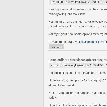
owobocoz (niezweryfikowany)
-
2024-12-1
Keeping pain and inflammation at bay has ne
remedy with just a few clicks.
Managing chronic pain demands effective tre
canada wholesale</a> offers a remedy that co
Variety in your healthcare options matters; t
Buy affordable [URL=
https://computer-filerec
odpowiedz
Some enlightening videoconferencing buy 
ekuricox (niezweryfikowany)
-
2024-12-10 
For those seeking reliable treatment options,
Understanding the options for managing IBS
stomach discomfort.
X-plore your options for handling hypertens
today.
Unlock exclusive savings on your health needs