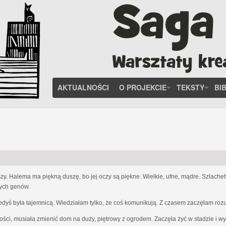
AKTUALNOŚCI
O PROJEKCIE
TEKSTY
BI
zy. Halema ma piękną duszę, bo jej oczy są piękne. Wielkie, ufne, mądre. Szlach
nych genów.
iedyś była tajemnicą. Wiedziałam tylko, że coś komunikują. Z czasem zaczęłam ro
ości, musiała zmienić dom na duży, piętrowy z ogrodem. Zaczęła żyć w stadzie i w