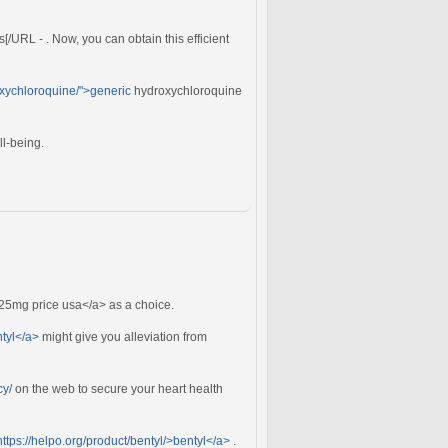
/URL - . Now, you can obtain this efficient
oxychloroquine/">generic
hydroxychloroquine
l-being.
25mg price usa</a> as a choice.
ntyl</a>
might give you alleviation from
cy/
on the web to secure your heart health
https://helpo.org/product/bentyl/>bentyl</a>
.