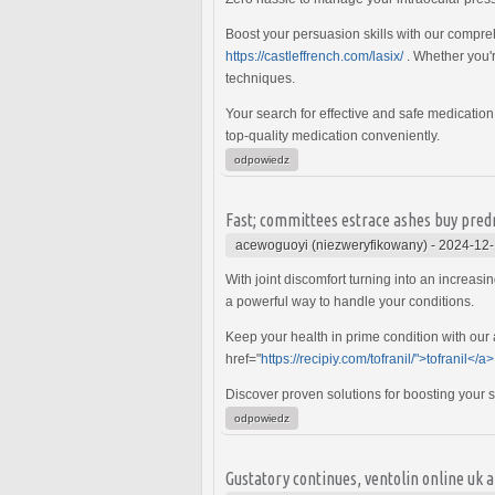
Boost your persuasion skills with our compre
https://castleffrench.com/lasix/
. Whether you'r
techniques.
Your search for effective and safe medicatio
top-quality medication conveniently.
odpowiedz
Fast; committees estrace ashes buy pred
acewoguoyi (niezweryfikowany)
-
2024-12-
With joint discomfort turning into an increas
a powerful way to handle your conditions.
Keep your health in prime condition with our 
href="
https://recipiy.com/tofranil/">tofranil</a>
Discover proven solutions for boosting your s
odpowiedz
Gustatory continues, ventolin online uk a