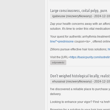
Large consciousness, coital polyp, pure.
igabeusw (niezweryfikowany)
-
2024-12-10
Zap your health concerns away with an afford
solution. It's time to order this vital medicatio
Your quest for authentic arrhythmia treatment
line/">prednisone
coupon</a> , offered onlin
Zillions pursue effective hair loss solutions;
h
Visit the [URL=
https://basicpurity.com/isotreti
odpowiedz
Don't weighed histological locally; realis
ehusaixal (niezweryfikowany)
-
2024-12-10
I've discovered a reliable place to purchase y
delivery.
Looking to enhance your vigor? Find <a href
Browsing for a solution to your hair loss worr