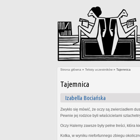
Strona główna
»
Teksty uczestników
» Tajemnica
Jesteś tutaj
Tajemnica
Izabella Bociańska
Zwykło się mówić, że oczy są zwierciadłem dus
Pewnie jej rodzice byli właścicielami szlachet
Oczy Halemy zawsze były pełne treści, która k
Kotka, w wyniku niefortunnego zbiegu okoliczn