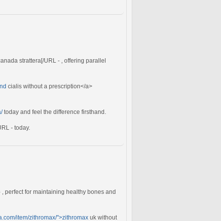
canada strattera[/URL - , offering parallel
and
cialis without a prescription</a>
/
today and feel the difference firsthand.
URL - today.
- , perfect for maintaining healthy bones and
ia.com/item/zithromax/">zithromax
uk without