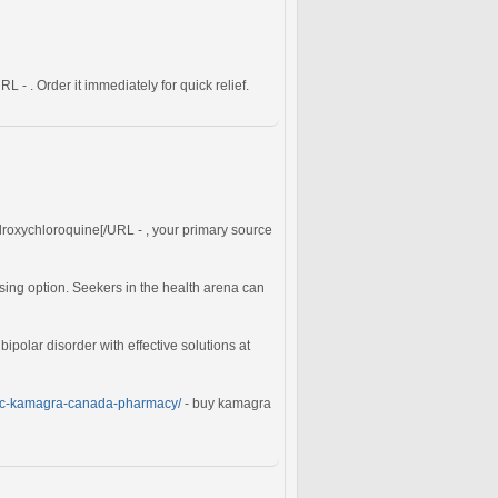
L - . Order it immediately for quick relief.
droxychloroquine[/URL - , your primary source
sing option. Seekers in the health arena can
bipolar disorder with effective solutions at
eric-kamagra-canada-pharmacy/
- buy kamagra