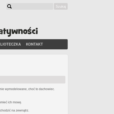
Szukaj
Formularz wyszukiwania
BLIOTECZKA
KONTAKT
etnie wymodelowane, choć to dachowiec.
zumieć ich mowę.
ychodzić na zewnątrz.