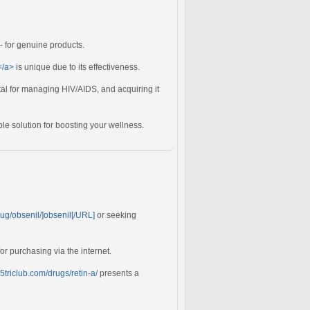
 for genuine products.
</a>
is unique due to its effectiveness.
ital for managing HIV/AIDS, and acquiring it
ble solution for boosting your wellness.
rug/obsenil/]obsenil[/URL]
or seeking
or purchasing via the internet.
85triclub.com/drugs/retin-a/
presents a