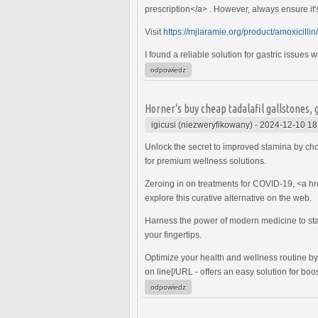
prescription</a> . However, always ensure it's
Visit
https://mjlaramie.org/product/amoxicillin/
I found a reliable solution for gastric issues 
odpowiedz
Horner's buy cheap tadalafil gallstones,
igicusi (niezweryfikowany)
-
2024-12-10 18
Unlock the secret to improved stamina by ch
for premium wellness solutions.
Zeroing in on treatments for COVID-19, <a hr
explore this curative alternative on the web.
Harness the power of modern medicine to st
your fingertips.
Optimize your health and wellness routine by
on line[/URL - offers an easy solution for boost
odpowiedz