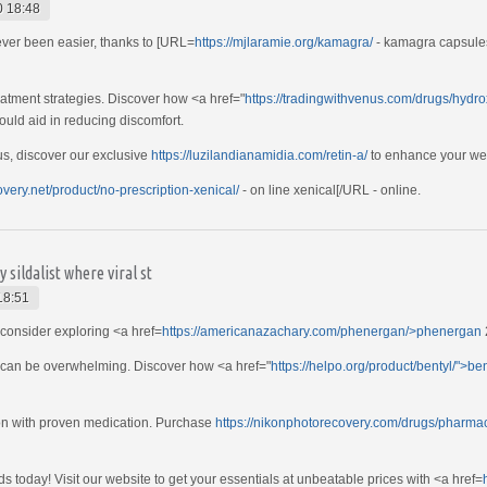
0 18:48
ver been easier, thanks to [URL=
https://mjlaramie.org/kamagra/
- kamagra capsules[
atment strategies. Discover how <a href="
https://tradingwithvenus.com/drugs/hydr
uld aid in reducing discomfort.
hus, discover our exclusive
https://luzilandianamidia.com/retin-a/
to enhance your wel
overy.net/product/no-prescription-xenical/
- on line xenical[/URL - online.
sildalist where viral st
18:51
 consider exploring <a href=
https://americanazachary.com/phenergan/>phenergan
 can be overwhelming. Discover how <a href="
https://helpo.org/product/bentyl/">be
ion with proven medication. Purchase
https://nikonphotorecovery.com/drugs/pharma
 today! Visit our website to get your essentials at unbeatable prices with <a href=