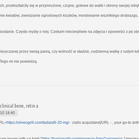
ich, przekształciły się w przymrużone, czujne, gotowe do walki i obrony swojej odrę
nie kwiatów, zwiedzanie ogrodowych krzaków, mordowanie wszelkiego drobiazgu, kt
ostanie. Często myślę o niej. Czekam niecierpliwie na zdjęcia i opowieści z jej o
ieszczanej przez swoją panią, czy wolność w stadzie, codzienną walkę z rudym ł
Tego mi nie powiedzą.
clinical bone, retin a
10 18:40
[URL=
https://oliveogrill.com/tadalafil-20-mg/
- cialis acquistare[/URL - , your go-to ant
ure issues with <a href="
https://basicpurity.com/propecia-5mg/">propecia
1mg</a> .