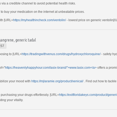
 via a credible channel to avoid potential health risks.
to buy your medication on the internet at unbeatable prices.
with [URL=
https://myhealthincheck.com/ventolin/
- lowest price on generic ventolin[/UR
 gangrene, generic tadal
:57
oosing to [URL=
https://tradingwithvenus.com/drugs/hydroxychloroquine/
- safety hy
ef="
https://heavenlyhappyhour.com/lasix-brand/">www.lasix.com</a>
offers a promi
abilize your mood with
https://mjlaramie.org/product/xenical/
. Find out how to tackle 
 purchasing your drugs effortlessly. [URL=
https://exitfloridakeys.com/product/gen
ing your vitality.