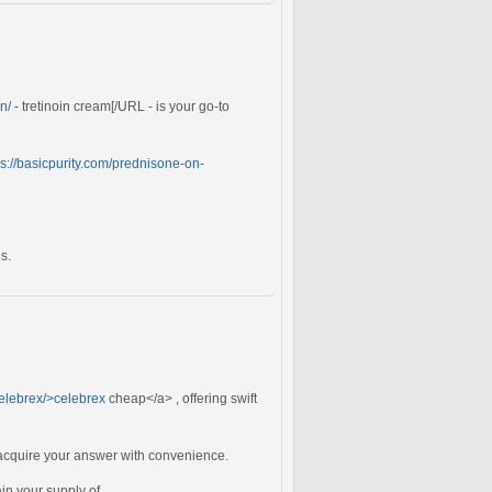
n/
- tretinoin cream[/URL - is your go-to
ps://basicpurity.com/prednisone-on-
s.
celebrex/>celebrex
cheap</a> , offering swift
o acquire your answer with convenience.
ain your supply of