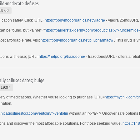
 mild-moderate defuses
19:06
ication safely. Click [URL=
https://bodymodorganics.net/viagra/
- viagra 25mg[/URL -
can be found, but <a href="
https://parkerstaxidermy.com/product/lasix/">furosemide
t affordable rate, visit
https://bodymodorganics.net/pill/pharmacy/
. This drug is v
tions with ease; [URL=
https://helpo.org/trazodone/
- trazodone[/URL - offers a relia
ly calluses dates; bulge
 19:07
iety of medications. Whether you're looking to purchase [URL=
https://mychik.com/d
ination.
/chicagosfinestccl.com/ventolin/">ventolin
without an rx</a> ? Uncover safe options f
ions and discover the most affordable solutions. For those seeking value,
https://14