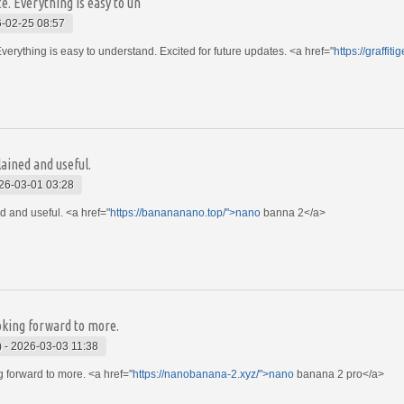
e. Everything is easy to un
-02-25 08:57
verything is easy to understand. Excited for future updates. <a href="
https://graffiti
lained and useful.
26-03-01 03:28
ed and useful. <a href="
https://banananano.top/">nano
banna 2</a>
oking forward to more.
)
-
2026-03-03 11:38
g forward to more. <a href="
https://nanobanana-2.xyz/">nano
banana 2 pro</a>