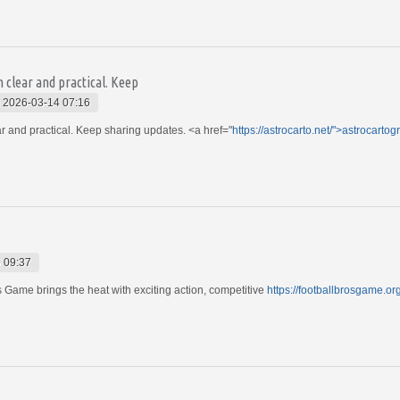
h clear and practical. Keep
-
2026-03-14 07:16
ear and practical. Keep sharing updates. <a href="
https://astrocarto.net/">astrocarto
 09:37
 Game brings the heat with exciting action, competitive
https://footballbrosgame.or