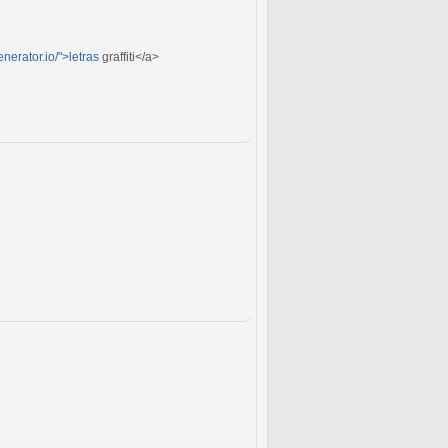
generator.io/">letras
graffiti</a>