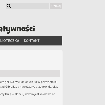
Szukaj
Formularz wyszukiwania
BLIOTECZKA
KONTAKT
em gór. Na wyludnionych już w październiku
ąd Gibraltar, a nawet zarys brzegów Maroka.
domy lśnią w słońcu, wokoło jest kolorowo od