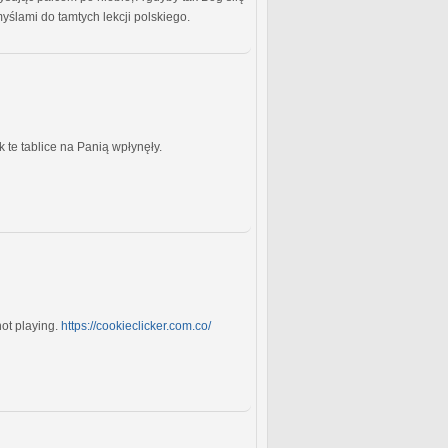
yślami do tamtych lekcji polskiego.
k te tablice na Panią wpłynęły.
not playing.
https://cookieclicker.com.co/