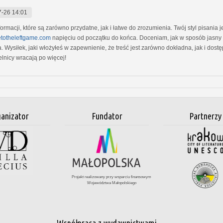
-26 14:01
formacji, które są zarówno przydatne, jak i łatwe do zrozumienia. Twój styl pisania
ttletotheleftgame.com
napięciu od początku do końca. Doceniam, jak w sposób jasny 
 Wysiłek, jaki włożyłeś w zapewnienie, że treść jest zarówno dokładna, jak i dostę
telnicy wracają po więcej!
anizator
Fundator
Partnerzy
Projekt realizowany przy wsparciu finansowym
Województwa Małopolskiego
Współpraca z wydawnictwami