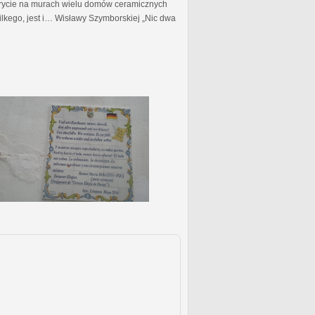
krycie na murach wielu domów ceramicznych
Rilkego, jest i… Wisławy Szymborskiej „Nic dwa