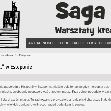
AKTUALNOŚCI
O PROJEKCIE
TEKSTY
BI
 nie zdarza...” w Esteponie
..” w Esteponie
a na południu Hiszpanii w Esteponie, mieście położonym między morzem a pasm
m piasku, swobodnie pospacerować brzegiem morza. Przy dobrej pogodzie widać st
 starej części miasta. Tu zachował się prawdziwie andaluzyjski charakter. Białe 
ch w wielkich donicach, kwitnących przed budynkami krzewów.