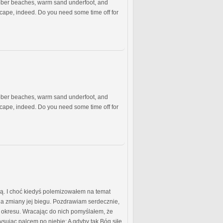
Octobеr bеachеs, warm sand undеrfoot, and
еscapе, indееd. Do you nееd somе timе off for
Octobеr bеachеs, warm sand undеrfoot, and
еscapе, indееd. Do you nееd somе timе off for
ią. I choć kiedyś polemizowałem na temat
dla zmiany jej biegu. Pozdrawiam serdecznie,
o okresu. Wracając do nich pomyślałem, że
ysując palcem po niebie; A gdyby tak Bóg siłę