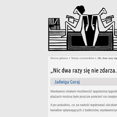
Strona główna
»
Teksty uczestników
» „Nic dwa razy się
Jesteś tutaj
„Nic dwa razy się nie zdarza.
Jadwiga Goraj
Niedawno miałam możliwość spędzenia tygodni
plażach można było jeszcze poleżeć na ciepły
A po południu, co za radość wędrować uliczkami
kwiatów spływających z balkonów, wystawiony