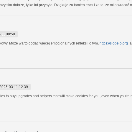
ystko dobrze, tylko lat przybyło. Dziękuje za tamten czas i za to, że miło wracać m
-11 08:50
kowy. Może warto dodać więcej emocjonalnych refleksji o tym,
https://slopeio.org
ja
2025-03-11 12:39
ies to buy upgrades and helpers that will make cookies for you, even when you're 