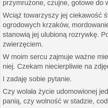
przymrużone, czujne, gotowe do wa
Wciąż towarzyszy jej ciekawość ś
ogrodowych krzaków, mordowanie w
stanowią jej ulubioną rozrywkę. Po
zwierzęciem.
W moim sercu zajmuje ważne miejs
niej. Czekam niecierpliwie na zdję
I zadaję sobie pytanie.
Czy wolała życie udomowionej jed
panią, czy wolność w stadzie, co