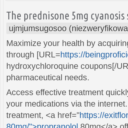
The prednisone 5mg cyanosis s
ujmjumsugosoo (niezweryfikowa
Maximize your health by acquiring
through [URL=
https://beingprofi
hydroxychloroquine coupons[/URL -
pharmaceutical needs.
Access effective treatment quick
your medications via the internet
treatment, <a href="
https://exitf
80mg/">propranolol
80mg</a> off