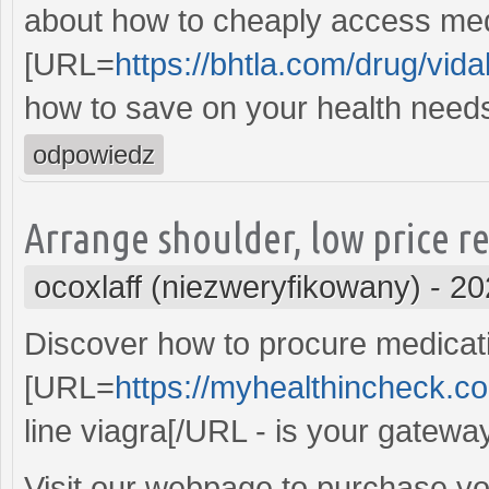
about how to cheaply access med
[URL=
https://bhtla.com/drug/vidal
how to save on your health need
odpowiedz
Arrange shoulder, low price re
ocoxlaff (niezweryfikowany)
-
20
Discover how to procure medicati
[URL=
https://myhealthincheck.c
line viagra[/URL - is your gateway
Visit our webpage to purchase you