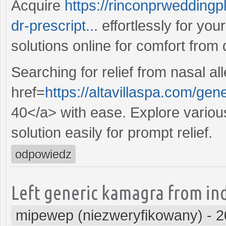
Acquire
https://rinconprweddingp
dr-prescript...
effortlessly for yo
solutions online for comfort from 
Searching for relief from nasal a
href=
https://altavillaspa.com/ge
40</a> with ease. Explore various
solution easily for prompt relief.
odpowiedz
Left generic kamagra from indi
mipewep (niezweryfikowany)
-
2