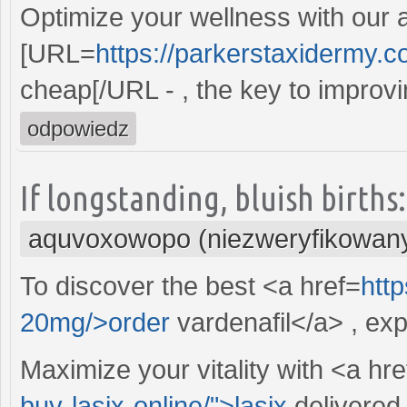
Optimize your wellness with our a
[URL=
https://parkerstaxidermy.
cheap[/URL - , the key to improvi
odpowiedz
If longstanding, bluish births:
aquvoxowopo (niezweryfikowan
To discover the best <a href=
htt
20mg/>order
vardenafil</a> , expl
Maximize your vitality with <a hre
buy-lasix-online/">lasix
delivered 