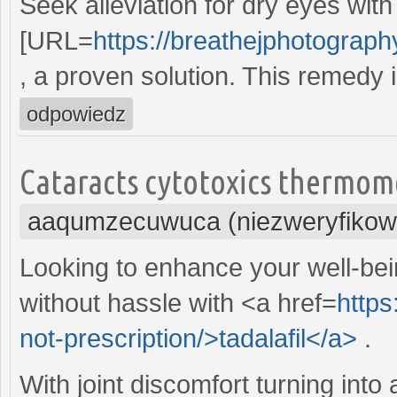
Seek alleviation for dry eyes with
[URL=
https://breathejphotograph
, a proven solution. This remedy i
odpowiedz
Cataracts cytotoxics thermome
aaqumzecuwuca (niezweryfikow
Looking to enhance your well-be
without hassle with <a href=
https
not-prescription/>tadalafil</a>
.
With joint discomfort turning into