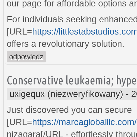
our page for affordable options a
For individuals seeking enhance
[URL=
https://littlestabstudios.com
offers a revolutionary solution.
odpowiedz
Conservative leukaemia; hyper
uxigequx (niezweryfikowany)
-
2
Just discovered you can secure
[URL=
https://marcagloballlc.com
nizagara[/URL - effortlessly thro