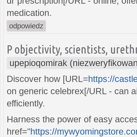
dr prescription[/URL - online, off
medication.
odpowiedz
P objectivity, scientists, uret
upepioqomirak (niezweryfikowa
Discover how [URL=
https://castl
on generic celebrex[/URL - can a
efficiently.
Harness the power of easy acces
href="
https://mywyomingstore.com