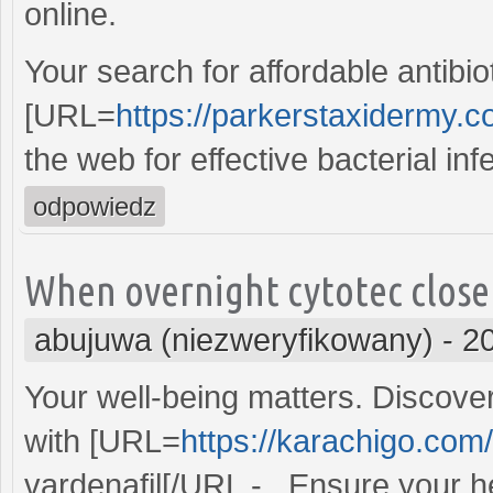
online.
Your search for affordable antibio
[URL=
https://parkerstaxidermy.co
the web for effective bacterial inf
odpowiedz
When overnight cytotec closel
abujuwa (niezweryfikowany)
-
2
Your well-being matters. Discove
with [URL=
https://karachigo.com/
vardenafil[/URL - . Ensure your hea