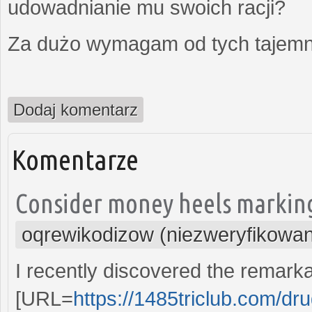
udowadnianie mu swoich racji?
Za dużo wymagam od tych tajemni
Dodaj komentarz
Komentarze
Consider money heels marking
oqrewikodizow (niezweryfikowa
I recently discovered the remarka
[URL=
https://1485triclub.com/drug