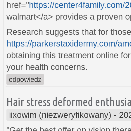
href="
https://center4family.com/20
walmart</a> provides a proven op
Research suggests that for those 
https://parkerstaxidermy.com/amo
obtaining this treatment online fo
your health concerns.
odpowiedz
Hair stress deformed enthusia
iixowim (niezweryfikowany)
-
20
"Get the best offer on vision th