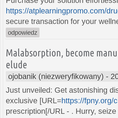
Purchase your solution effortless
https://atplearningpromo.com/dru
secure transaction for your well
odpowiedz
Malabsorption, become manufa
elude
ojobanik (niezweryfikowany)
-
2
Just unveiled: Get astonishing d
exclusive [URL=
https://fpny.org/
prescription[/URL - . Hurry, seiz