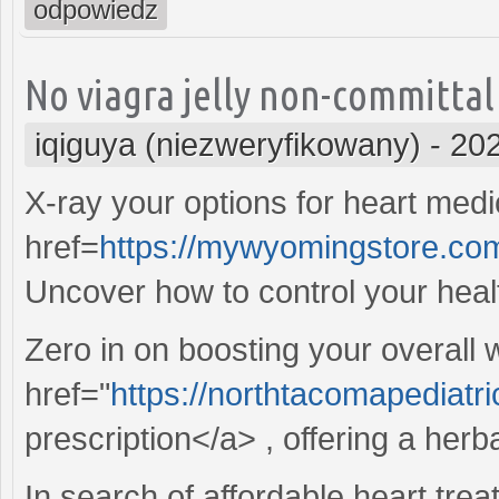
odpowiedz
No viagra jelly non-committal 
iqiguya (niezweryfikowany)
-
202
X-ray your options for heart medi
href=
https://mywyomingstore.com/
Uncover how to control your healt
Zero in on boosting your overall 
href="
https://northtacomapediatr
prescription</a> , offering a herba
In search of affordable heart tre