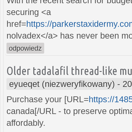
With the recent search for budget
securing <a
href=
https://parkerstaxidermy.c
nolvadex</a> has never been mo
odpowiedz
Older tadalafil thread-like mu
eyueqet (niezweryfikowany)
-
20
Purchase your [URL=
https://1485
canada[/URL - to preserve optima
affordably.