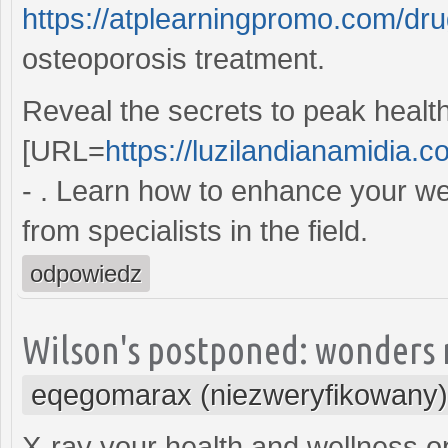
https://atplearningpromo.com/dru
osteoporosis treatment.
Reveal the secrets to peak healt
[URL=
https://luzilandianamidia.c
- . Learn how to enhance your well
from specialists in the field.
odpowiedz
Wilson's postponed: wonders ri
eqegomarax (niezweryfikowany)
X-ray your health and wellness o