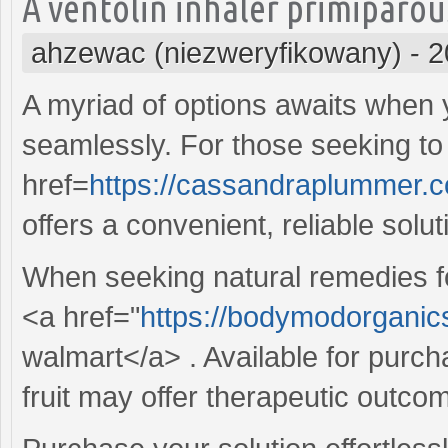
A ventolin inhaler primiparous
ahzewac (niezweryfikowany)
-
2
A myriad of options awaits when
seamlessly. For those seeking to
href=
https://cassandraplummer.
offers a convenient, reliable solut
When seeking natural remedies fo
<a href="
https://bodymodorganic
walmart</a> . Available for purcha
fruit may offer therapeutic outcom