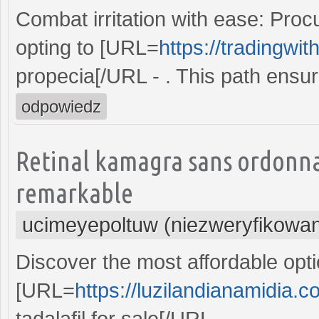
Combat irritation with ease: Proc
opting to [URL=
https://tradingwi
propecia[/URL - . This path ensur
odpowiedz
Retinal kamagra sans ordonn
remarkable
ucimeyepoltuw (niezweryfikowa
Discover the most affordable optio
[URL=
https://luzilandianamidia.c
tadalafil for sale[/URL - .