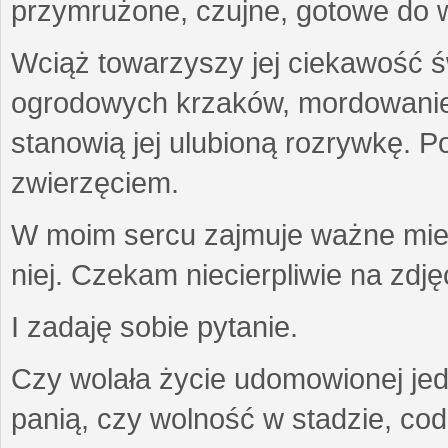
przymrużone, czujne, gotowe do wa
Wciąż towarzyszy jej ciekawość ś
ogrodowych krzaków, mordowanie w
stanowią jej ulubioną rozrywkę. Po
zwierzęciem.
W moim sercu zajmuje ważne miejs
niej. Czekam niecierpliwie na zdję
I zadaję sobie pytanie.
Czy wolała życie udomowionej jed
panią, czy wolność w stadzie, co