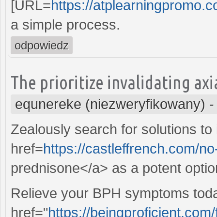
[URL=
https://atplearningpromo.c
a simple process.
odpowiedz
The prioritize invalidating ax
equnereke (niezweryfikowany)
Zealously search for solutions t
href=
https://castleffrench.com/n
prednisone</a> as a potent optio
Relieve your BPH symptoms today
href="
https://beingproficient.com