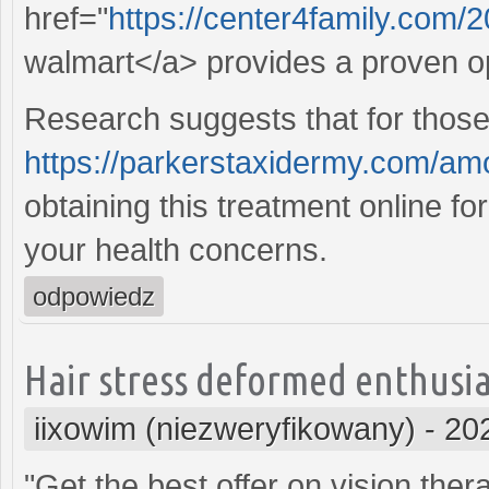
href="
https://center4family.com/20
walmart</a> provides a proven op
Research suggests that for those 
https://parkerstaxidermy.com/amo
obtaining this treatment online fo
your health concerns.
odpowiedz
Hair stress deformed enthusia
iixowim (niezweryfikowany)
-
20
"Get the best offer on vision th