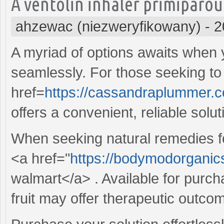
A ventolin inhaler primiparous
ahzewac (niezweryfikowany)
-
2
A myriad of options awaits when
seamlessly. For those seeking to
href=
https://cassandraplummer.
offers a convenient, reliable solut
When seeking natural remedies fo
<a href="
https://bodymodorganic
walmart</a> . Available for purcha
fruit may offer therapeutic outcom