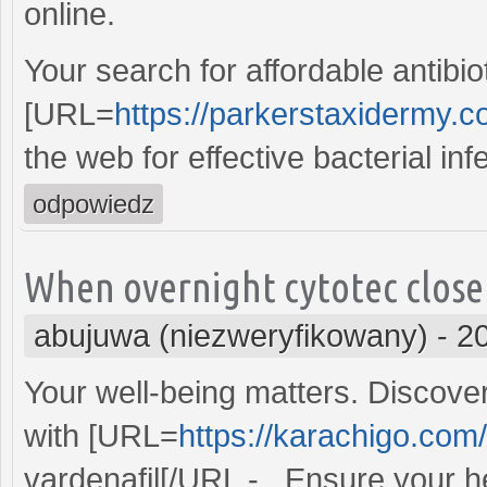
online.
Your search for affordable antibio
[URL=
https://parkerstaxidermy.co
the web for effective bacterial inf
odpowiedz
When overnight cytotec closel
abujuwa (niezweryfikowany)
-
2
Your well-being matters. Discove
with [URL=
https://karachigo.com/
vardenafil[/URL - . Ensure your hea