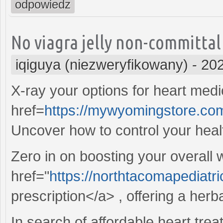
odpowiedz
No viagra jelly non-committal 
iqiguya (niezweryfikowany)
-
202
X-ray your options for heart medi
href=
https://mywyomingstore.com/
Uncover how to control your healt
Zero in on boosting your overall 
href="
https://northtacomapediatr
prescription</a> , offering a herba
In search of affordable heart tre