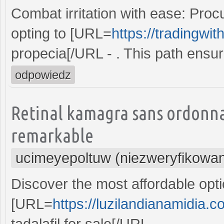
Combat irritation with ease: Proc
opting to [URL=
https://tradingwi
propecia[/URL - . This path ensur
odpowiedz
Retinal kamagra sans ordonn
remarkable
ucimeyepoltuw (niezweryfikowa
Discover the most affordable optio
[URL=
https://luzilandianamidia.c
tadalafil for sale[/URL - .