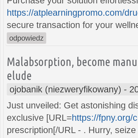
Purchase your solution effortless
https://atplearningpromo.com/dru
secure transaction for your well
odpowiedz
Malabsorption, become manufa
elude
ojobanik (niezweryfikowany)
-
2
Just unveiled: Get astonishing d
exclusive [URL=
https://fpny.org/
prescription[/URL - . Hurry, seiz