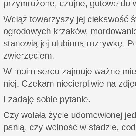
przymrużone, czujne, gotowe do wa
Wciąż towarzyszy jej ciekawość ś
ogrodowych krzaków, mordowanie w
stanowią jej ulubioną rozrywkę. Po
zwierzęciem.
W moim sercu zajmuje ważne miejs
niej. Czekam niecierpliwie na zdję
I zadaję sobie pytanie.
Czy wolała życie udomowionej jed
panią, czy wolność w stadzie, co