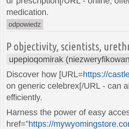
dr prescription[/URL - online, off
medication.
odpowiedz
P objectivity, scientists, uret
upepioqomirak (niezweryfikowa
Discover how [URL=
https://castl
on generic celebrex[/URL - can a
efficiently.
Harness the power of easy acces
href="
https://mywyomingstore.com