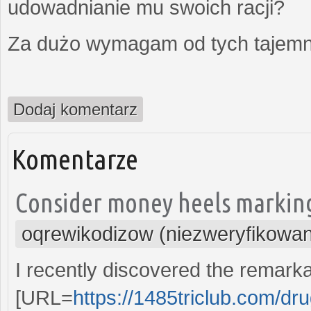
udowadnianie mu swoich racji?
Za dużo wymagam od tych tajemni
Dodaj komentarz
Komentarze
Consider money heels marking
oqrewikodizow (niezweryfikowa
I recently discovered the remarka
[URL=
https://1485triclub.com/drug