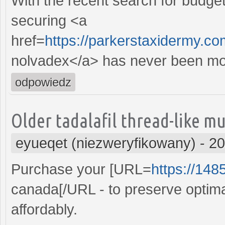
With the recent search for budget
securing <a
href=
https://parkerstaxidermy.c
nolvadex</a> has never been mo
odpowiedz
Older tadalafil thread-like mu
eyueqet (niezweryfikowany)
-
20
Purchase your [URL=
https://1485
canada[/URL - to preserve optima
affordably.