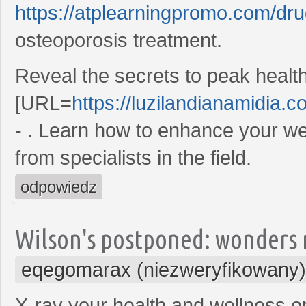
https://atplearningpromo.com/dru
osteoporosis treatment.
Reveal the secrets to peak healt
[URL=
https://luzilandianamidia.c
- . Learn how to enhance your well
from specialists in the field.
odpowiedz
Wilson's postponed: wonders ri
eqegomarax (niezweryfikowany)
X-ray your health and wellness o