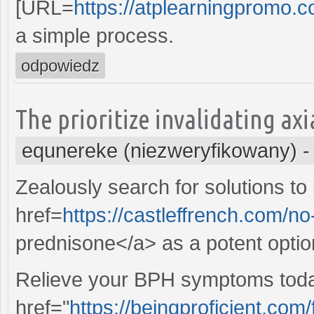
[URL=
https://atplearningpromo.c
a simple process.
odpowiedz
The prioritize invalidating ax
equnereke (niezweryfikowany)
Zealously search for solutions t
href=
https://castleffrench.com/n
prednisone</a> as a potent optio
Relieve your BPH symptoms today
href="
https://beingproficient.com