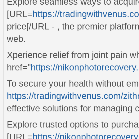
Explore seamless ways to acquir
[URL=
https://tradingwithvenus.c
price[/URL - , the premier platfo
web.
Xperience relief from joint pain
href="
https://nikonphotorecovery
To secure your health without emp
https://tradingwithvenus.com/zit
effective solutions for managing 
Explore trusted options to purcha
[URL=
https://nikonphotorecove