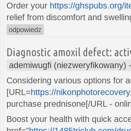
Order your
https://ghspubs.org/it
relief from discomfort and swellin
odpowiedz
Diagnostic amoxil defect: act
ademiwugfi (niezweryfikowany)
Considering various options for a
[URL=
https://nikonphotorecover
purchase prednisone[/URL - onlin
Boost your health with quick acce
href="
https://1485triclub.com/dru