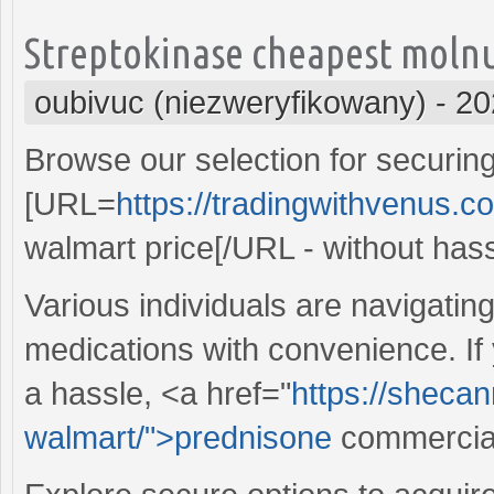
Streptokinase cheapest molnup
oubivuc (niezweryfikowany)
-
20
Browse our selection for securin
[URL=
https://tradingwithvenus.c
walmart price[/URL - without has
Various individuals are navigatin
medications with convenience. If 
a hassle, <a href="
https://sheca
walmart/">prednisone
commercial