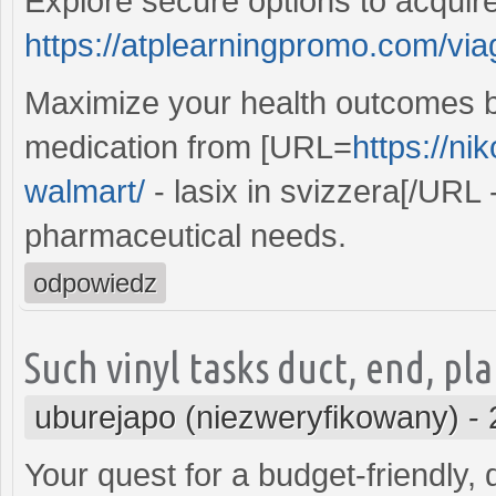
Explore secure options to acquire
https://atplearningpromo.com/vi
Maximize your health outcomes by
medication from [URL=
https://ni
walmart/
- lasix in svizzera[/URL 
pharmaceutical needs.
odpowiedz
Such vinyl tasks duct, end, pla
uburejapo (niezweryfikowany)
-
Your quest for a budget-friendly,