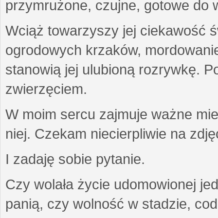
przymrużone, czujne, gotowe do wa
Wciąż towarzyszy jej ciekawość ś
ogrodowych krzaków, mordowanie w
stanowią jej ulubioną rozrywkę. Po
zwierzęciem.
W moim sercu zajmuje ważne miejs
niej. Czekam niecierpliwie na zdję
I zadaję sobie pytanie.
Czy wolała życie udomowionej jed
panią, czy wolność w stadzie, co