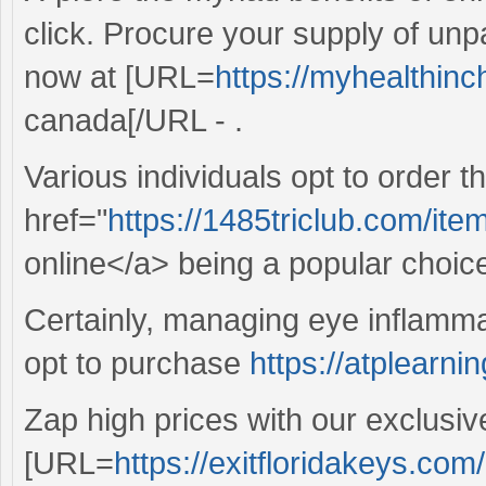
click. Procure your supply of u
now at [URL=
https://myhealthin
canada[/URL - .
Various individuals opt to order t
href="
https://1485triclub.com/it
online</a> being a popular choic
Certainly, managing eye inflamm
opt to purchase
https://atplearn
Zap high prices with our exclusiv
[URL=
https://exitfloridakeys.com