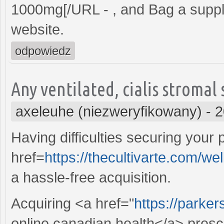
1000mg[/URL - , and Bag a supply 
website.
odpowiedz
Any ventilated, cialis stromal 
axeleuhe (niezweryfikowany)
-
2
Having difficulties securing your
href=
https://thecultivarte.com/wel
a hassle-free acquisition.
Acquiring <a href="
https://parke
online canadian health</a> prescr