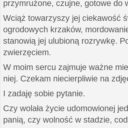
przymrużone, czujne, gotowe do wa
Wciąż towarzyszy jej ciekawość ś
ogrodowych krzaków, mordowanie w
stanowią jej ulubioną rozrywkę. Po
zwierzęciem.
W moim sercu zajmuje ważne miejs
niej. Czekam niecierpliwie na zdję
I zadaję sobie pytanie.
Czy wolała życie udomowionej jed
panią, czy wolność w stadzie, co