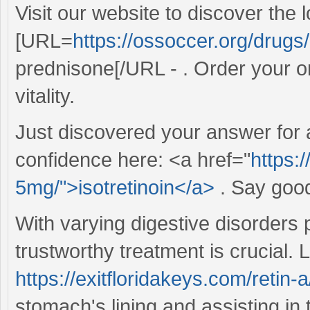
Visit our website to discover the 
[URL=
https://ossoccer.org/drugs
prednisone[/URL - . Order your o
vitality.
Just discovered your answer for
confidence here: <a href="
https:/
5mg/">isotretinoin</a>
. Say good
With varying digestive disorders p
trustworthy treatment is crucial. 
https://exitfloridakeys.com/retin-a
stomach's lining and assisting in