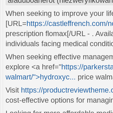
afaduboaherot (niezweryfikowan
When seeking to improve your lif
[URL=
https://castleffrench.com/n
prescription flomax[/URL - . Avail
individuals facing medical conditi
When seeking effective managemen
explore <a href="
https://parkers
walmart/">hydroxyc...
price walma
Visit
https://productreviewtheme.
cost-effective options for managi