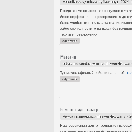
Veronikaskavy (niezweryfikowany)
-
2024-1
Преди време осъществих пътуване с <a hr
беше перфектна – от резервацията до сам
беше удобен, гидът с висока квалификаци
забележителностите на града без излишни
техните предложения!
odpowiedz
Магазин
офисные сейфы купить (niezweryfikowan
Тут можно офисный сейф цена<a href=
http
odpowiedz
Ремонт видеокамер
Ремонт видеокам... (niezweryfikowany)
-
2
Наш сервисный центр предлагает высокок
осознаем, насколько необходимы вам ваш