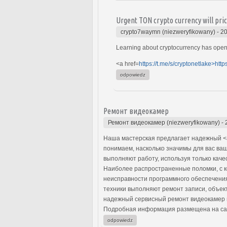
Urgent TON crypto currency will pri
crypto7waymn (niezweryfikowany)
-
20
Learning about cryptocurrency has open
<a href=
https://t.me/s/cryptonetlake>http
odpowiedz
Ремонт видеокамер
Ремонт видеокамер (niezweryfikowany)
-
Наша мастерская предлагает надежный <a
понимаем, насколько значимы для вас ва
выполняют работу, используя только кач
Наиболее распространенные поломки, с к
неисправности программного обеспечени
техники выполняют ремонт записи, объек
надежный сервисный ремонт видеокамер в
Подробная информация размещена на са
odpowiedz