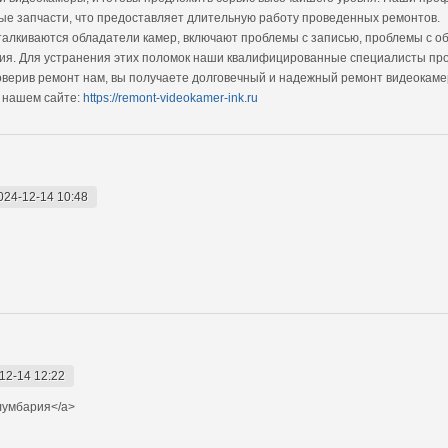
ные запчасти, что предоставляет длительную работу проведенных ремонтов.
алкиваются обладатели камер, включают проблемы с записью, проблемы с о
я. Для устранения этих поломок наши квалифицированные специалисты пров
оверив ремонт нам, вы получаете долговечный и надежный ремонт видеокаме
 нашем сайте:
https://remont-videokamer-ink.ru
024-12-14 10:48
12-14 12:22
лумбария</a>