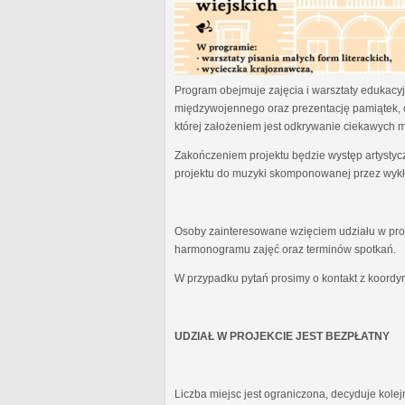
Program obejmuje zajęcia i warsztaty edukacyjn
międzywojennego oraz prezentację pamiątek, 
której założeniem jest odkrywanie ciekawych 
Zakończeniem projektu będzie występ artystyc
projektu do muzyki skomponowanej przez wykł
Osoby zainteresowane wzięciem udziału w proj
harmonogramu zajęć oraz terminów spotkań.
W przypadku pytań prosimy o kontakt z koordy
UDZIAŁ W PROJEKCIE JEST BEZPŁATNY
Liczba miejsc jest ograniczona, decyduje kole