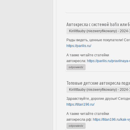
Автокресла с системой Isofix или б
Kirilltfauby (niezweryfikowany)
-
2024-
Рады видеть, ценные покупатели! Сег
https://parilis.ru/
А также читайте статейки
автокресла:
https://parilis.ru/pravilna
odpowiedz
Топовые детские автокресла под
Kirilltfauby (niezweryfikowany)
-
2024-
Здравствуйте, дорогие друзья! Сегод
https://titan196.ru/
А также читайте статейки
автокресла рф:
https://titan196.ru/kak
odpowiedz