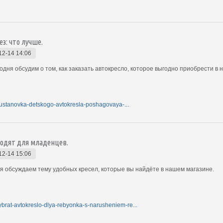
ез: что лучше.
12-14 14:06
одня обсудим о том, как заказать автокресло, которое выгодно приобрести в 
ya-ustanovka-detskogo-avtokresla-poshagovaya-...
ходят для младенцев.
12-14 15:06
ня обсуждаем тему удобных кресел, которые вы найдёте в нашем магазине.
-vybrat-avtokreslo-dlya-rebyonka-s-narusheniem-re...