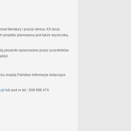
at literatury i poezji okresu XX-lecia
 projektu planowana jest także wycieczka,
będą piosenki opracowane przez uczestników
liści.
rzu znajdą Państwo informacje dotyczące
.pl
lub pod nr tel.: 508 688 474.