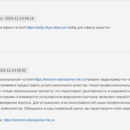
y)
-
2024-12-14 09:14
в офисе<a href=
https://sejfy-dlya-ofisa.ru/>
сейф для офиса цена</a>
024-12-14 09:32
сиональный <a href=
https://remont-videokamer-ink.ru/>
ремонт видеокамер</a> в
 стремимся предоставить услуги наилучшего качества. Наши профессиональн
я только оригинальные запчасти, что гарантирует долговечность и надежнос
оторыми сталкиваются пользователи видеорегистраторов, включают неработ
реждения корпуса. Для устранения этих неисправностей наши профессионал
х компонентов. Обращаясь в наш сервисный центр, вы гарантируете себе на
е:
https://remont-videokamer-ink.ru