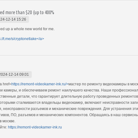
ced more than $20 (up to 400%
24-12-14 15:26
ed up a whole new world for me.
s://t.me/s/cryptonetlake</a>
2024-12-14 09:01
 href=
https://remont-videokamer-ink.ru/>
мастер по ремонту видеокамеры в мос
ши камеры, и обеспечиваем ремонт наилучшего качества. Наши профессиона
ественные детали, что гарантирует длительную работу проведенных ремонтов
оторыми сталкиваются владельцы видеокамер, включают неисправности запи
я, неисправности разъемов и механические повреждения. Для устранения э
тивов, ПО, разъемов и механических компонентов. Обращаясь в наш сервисны
 москве.
йте:
https://remont-videokamer-ink.ru