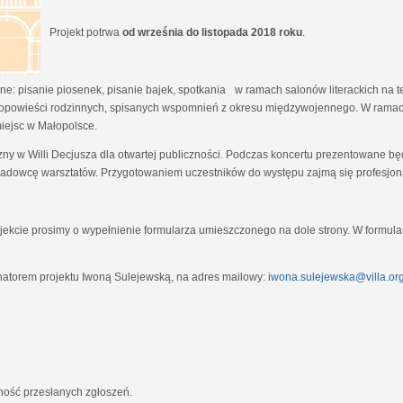
Projekt potrwa
od września do listopada 2018 roku
.
e: pisanie piosenek, pisanie bajek, spotkania w ramach salonów literackich na tem
opowieści rodzinnych, spisanych wspomnień z okresu międzywojennego. W ramach
miejsc w Małopolsce.
zny w Willi Decjusza dla otwartej publiczności. Podczas koncertu prezentowane 
adowcę warsztatów. Przygotowaniem uczestników do występu zajmą się profesjona
ekcie prosimy o wypełnienie formularza umieszczonego na dole strony. W formula
natorem projektu Iwoną Sulejewską, na adres mailowy:
iwona.sulejewska@villa.org
jność przesłanych zgłoszeń.