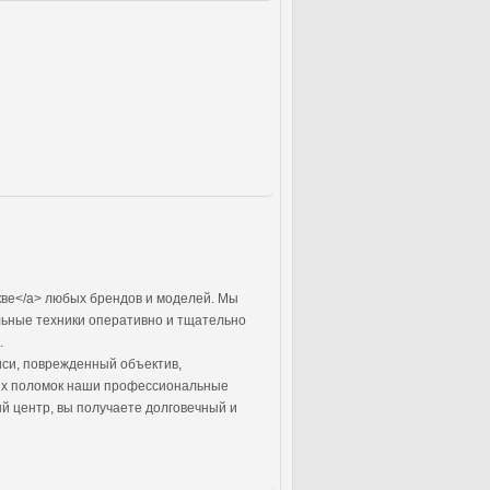
кве</a> любых брендов и моделей. Мы
льные техники оперативно и тщательно
.
си, поврежденный объектив,
тих поломок наши профессиональные
й центр, вы получаете долговечный и