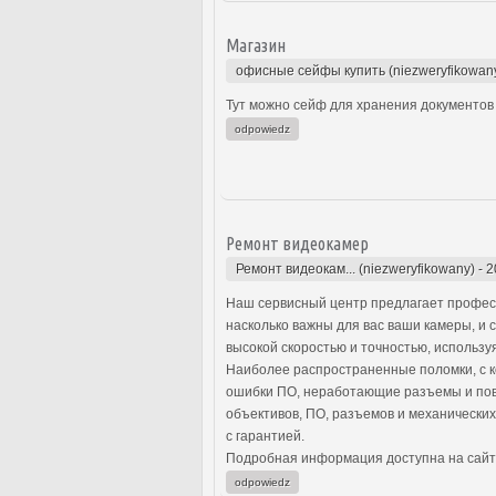
Магазин
офисные сейфы купить (niezweryfikowan
Тут можно сейф для хранения документов 
odpowiedz
Ремонт видеокамер
Ремонт видеокам... (niezweryfikowany)
-
2
Наш сервисный центр предлагает профес
насколько важны для вас ваши камеры, и
высокой скоростью и точностью, использу
Наиболее распространенные поломки, с к
ошибки ПО, неработающие разъемы и пов
объективов, ПО, разъемов и механически
с гарантией.
Подробная информация доступна на сайт
odpowiedz