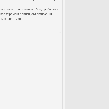
бъективом, программные сбои, проблемы с
одят ремонт записи, объективов, ПО,
ры с гарантией.