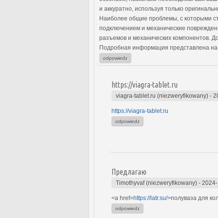
и аккуратно, используя только оригиналь
Наиболее общие проблемы, с которыми ст
подключением и механические повреждени
разъемов и механических компонентов. Д
Подробная информация представлена на
odpowiedz
https://viagra-tablet.ru
viagra-tablet.ru (niezweryfikowany)
-
2
https://viagra-tablet.ru
odpowiedz
Предлагаю
Timothyvaf (niezweryfikowany)
-
2024-
<a href=
https://latr.su/>
полуваза для ко
odpowiedz