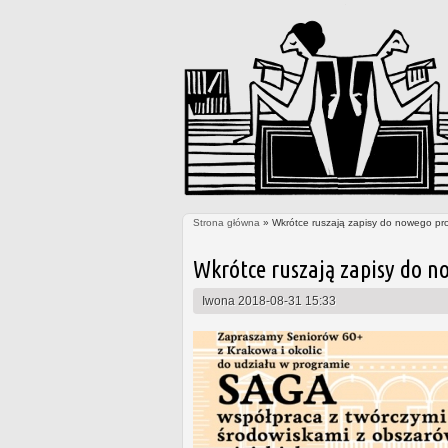
Strona główna
» Wkrótce ruszają zapisy do nowego pr
Jesteś tutaj
Wkrótce ruszają zapisy do n
Iwona
2018-08-31 15:33