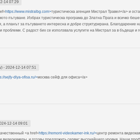
2-14 07:29
ef=
https://www.mistralbg.com>
туристическа агенция Мистрал Травел</a> и ост
ото пътуване. Избрах туристическа програма до Златна Прага и всичко беше
я, а планът за пътуването интересна и добре структурирана. Благодарение н
 проблеми. С радост бих се използвала услугите на Мистрал за в бъдеще и 
y)
-
2024-12-14 07:51
s://sejfy-dlya-ofisa.ru/>
москва сейф для офиса</a>
024-12-14 09:01
ачественный <a href=
https://remont-videokamer-ink.ru/>
центр ремонта видеокам
и видеокамеры, и готовы предложить сервис высочайшего уровня. Наши про