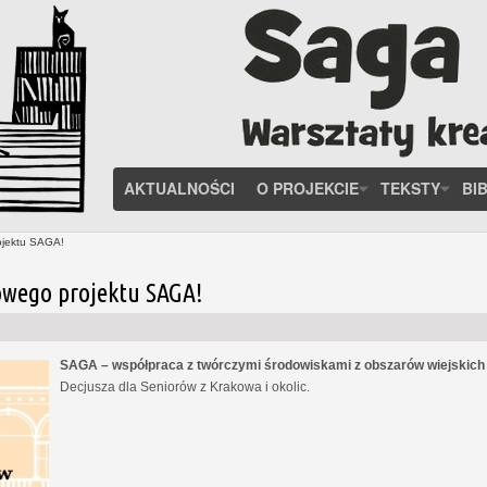
AKTUALNOŚCI
O PROJEKCIE
TEKSTY
BI
ojektu SAGA!
owego projektu SAGA!
SAGA – współpraca z twórczymi środowiskami z obszarów wiejskic
Decjusza dla Seniorów z Krakowa i okolic.