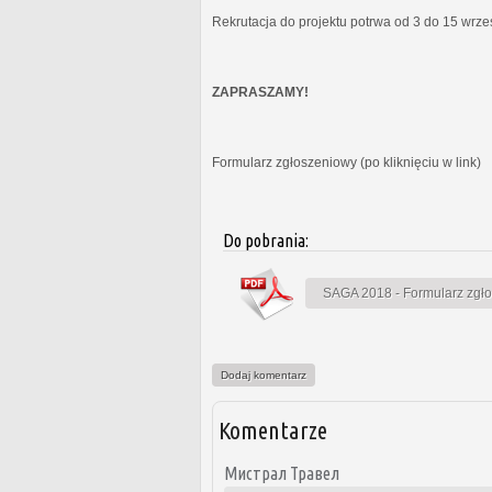
Rekrutacja do projektu potrwa od 3 do 15 wrz
ZAPRASZAMY!
Formularz zgłoszeniowy (po kliknięciu w link)
Do pobrania:
SAGA 2018 - Formularz zgł
Dodaj komentarz
Komentarze
Мистрал Травел