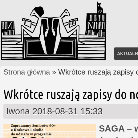
AKTUALN
Strona główna
» Wkrótce ruszają zapisy
Jesteś tutaj
Wkrótce ruszają zapisy do 
Iwona
2018-08-31 15:33
SAGA – w