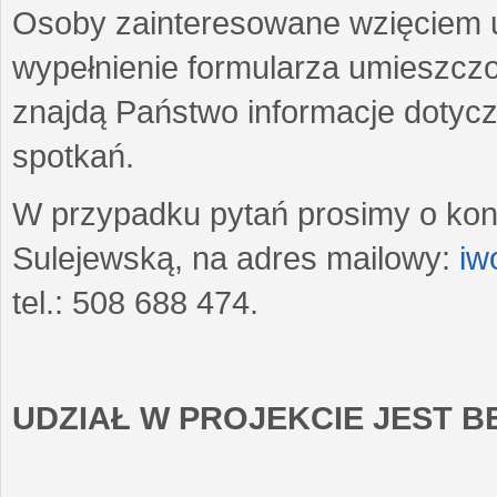
Osoby zainteresowane wzięciem u
wypełnienie formularza umieszczo
znajdą Państwo informacje dotyc
spotkań.
W przypadku pytań prosimy o kon
Sulejewską, na adres mailowy:
iw
tel.: 508 688 474.
UDZIAŁ W PROJEKCIE JEST 