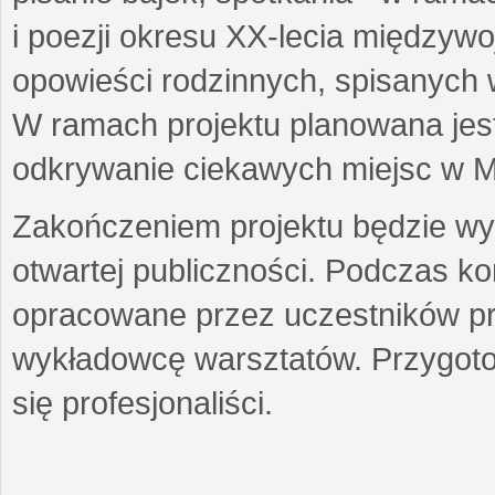
i poezji okresu XX-lecia międzyw
opowieści rodzinnych, spisanych
W ramach projektu planowana jest
odkrywanie ciekawych miejsc w M
Zakończeniem projektu będzie wys
otwartej publiczności. Podczas k
opracowane przez uczestników p
wykładowcę warsztatów. Przygot
się profesjonaliści.