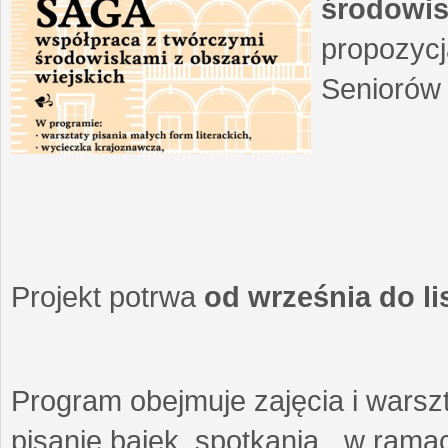
środowis
propozycj
Seniorów 
Projekt potrwa
od września do l
Program obejmuje zajęcia i warszt
pisanie bajek, spotkania w ramach