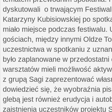
dyskutowali o trwającym Festiwal
Katarzyny Kubisiowskiej po spotk
miało miejsce podczas festiwalu. 
gościach, między innymi Oldze T
uczestnictwa w spotkaniu z uznaną
było zaplanowane w przedostatni 
warsztatów mieli możliwość aktyw
z grupą Sagi zaprezentować własne
dowiedzieć się, że wyobraźnia pisa
glebą jest również erudycja i auto
zaistnienia uczestników projektu 