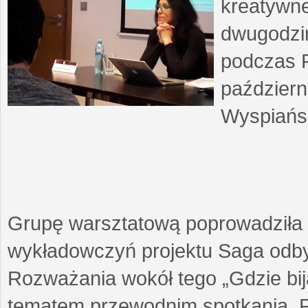
kreatywne
dwugodzin
podczas F
październ
Wyspiańsk
Grupę warsztatową poprowadziła 
wykładowczyń projektu Saga odby
Rozważania wokół tego „Gdzie biją
tematem przewodnim spotkania. 