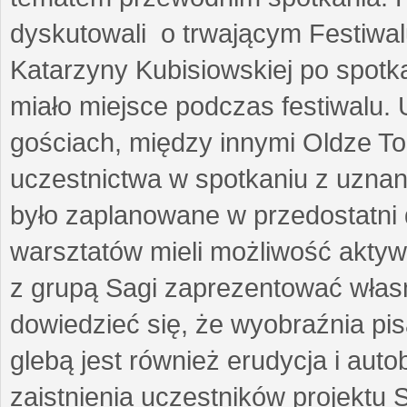
dyskutowali o trwającym Festiwal
Katarzyny Kubisiowskiej po spotk
miało miejsce podczas festiwalu. 
gościach, między innymi Oldze T
uczestnictwa w spotkaniu z uznaną
było zaplanowane w przedostatni 
warsztatów mieli możliwość aktyw
z grupą Sagi zaprezentować własne
dowiedzieć się, że wyobraźnia pisa
glebą jest również erudycja i auto
zaistnienia uczestników projektu 