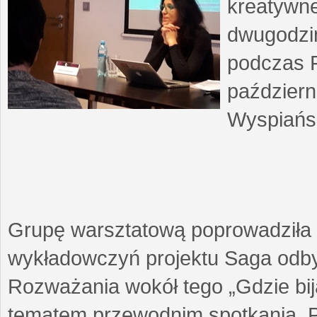
kreatywne
dwugodzin
podczas F
październ
Wyspiańsk
Grupę warsztatową poprowadziła 
wykładowczyń projektu Saga odby
Rozważania wokół tego „Gdzie biją
tematem przewodnim spotkania. 