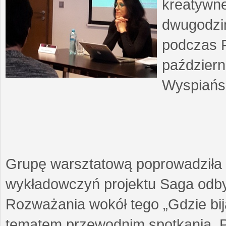
kreatywne
dwugodzin
podczas F
październ
Wyspiańsk
Grupę warsztatową poprowadziła 
wykładowczyń projektu Saga odby
Rozważania wokół tego „Gdzie biją
tematem przewodnim spotkania. 