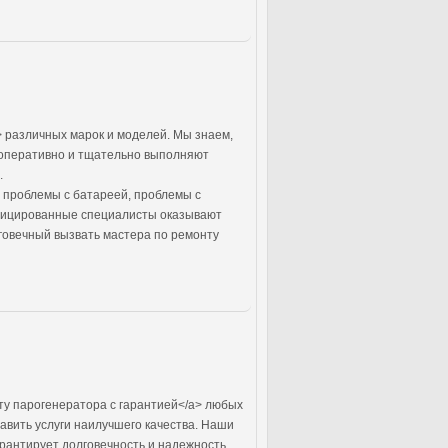
 различных марок и моделей. Мы знаем,
 оперативно и тщательно выполняют
.
 проблемы с батареей, проблемы с
ифицированные специалисты оказывают
лговечный вызвать мастера по ремонту
ту парогенератора с гарантией</a> любых
авить услуги наилучшего качества. Наши
рантирует долговечность и надежность