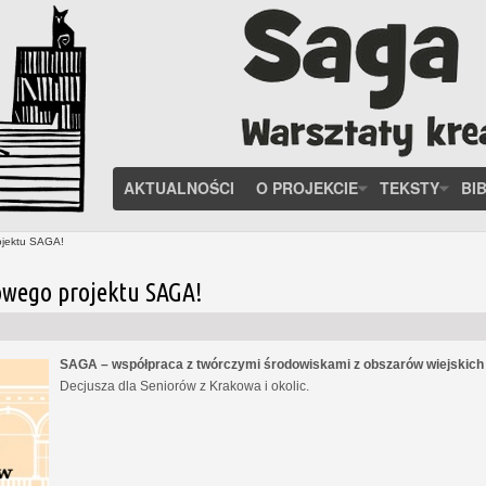
AKTUALNOŚCI
O PROJEKCIE
TEKSTY
BI
ojektu SAGA!
owego projektu SAGA!
SAGA – współpraca z twórczymi środowiskami z obszarów wiejskic
Decjusza dla Seniorów z Krakowa i okolic.