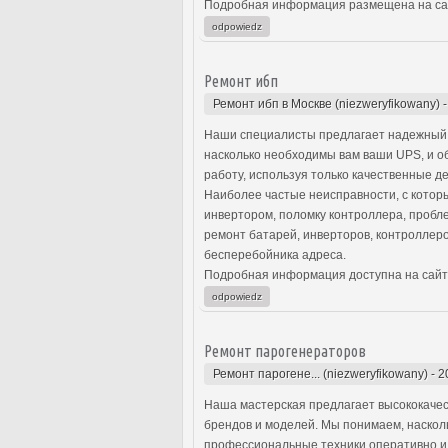
Подробная информация размещена на са
odpowiedz
Ремонт ибп
Ремонт ибп в Москве (niezweryfikowany)
Наши специалисты предлагает надежный 
насколько необходимы вам ваши UPS, и 
работу, используя только качественные д
Наиболее частые неисправности, с котор
инвертором, поломку контроллера, проб
ремонт батарей, инверторов, контроллеро
бесперебойника адреса.
Подробная информация доступна на сайт
odpowiedz
Ремонт парогенераторов
Ремонт парогене... (niezweryfikowany)
-
2
Наша мастерская предлагает высококачес
брендов и моделей. Мы понимаем, насколь
профессиональные техники оперативно и 