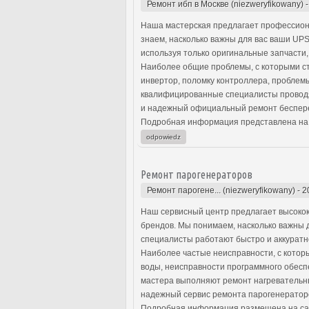
Ремонт ибп в Москве (niezweryfikowany)
Наша мастерская предлагает профессион
знаем, насколько важны для вас ваши UP
используя только оригинальные запчасти,
Наиболее общие проблемы, с которыми с
инвертор, поломку контроллера, проблем
квалифицированные специалисты проводят
и надежный официальный ремонт беспере
Подробная информация представлена на
odpowiedz
Ремонт парогенераторов
Ремонт парогене... (niezweryfikowany)
-
2
Наш сервисный центр предлагает высокок
брендов. Мы понимаем, насколько важны 
специалисты работают быстро и аккуратно
Наиболее частые неисправности, с котор
воды, неисправности программного обесп
мастера выполняют ремонт нагревательны
надежный сервис ремонта парогенераторо
Подробная информация размещена на са