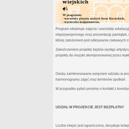
Program obejmuje zajęcia i warsztaty edukacyjn
międzywojennego oraz prezentację pamiątek, 
której założeniem jest odkrywanie ciekawych 
Zakończeniem projektu będzie występ artystyc
projektu do muzyki skomponowanej przez wykł
Osoby zainteresowane wzięciem udziału w proj
harmonogramu zajęć oraz terminów spotkań.
W przypadku pytań prosimy o kontakt z koordy
UDZIAŁ W PROJEKCIE JEST BEZPŁATNY
Liczba miejsc jest ograniczona, decyduje kole