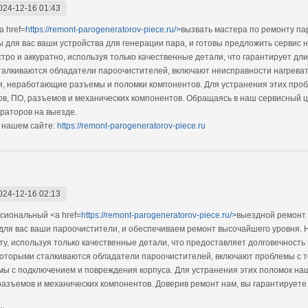
024-12-16 01:43
 href=
https://remont-parogeneratorov-piece.ru/>
вызвать мастера по ремонту па
 для вас ваши устройства для генерации пара, и готовы предложить сервис 
ро и аккуратно, используя только качественные детали, что гарантирует дл
алкиваются обладатели пароочистителей, включают неисправности нагреват
я, неработающие разъемы и поломки компонентов. Для устранения этих про
ов, ПО, разъемов и механических компонентов. Обращаясь в наш сервисный ц
аторов на выезде.
 нашем сайте:
https://remont-parogeneratorov-piece.ru
024-12-16 02:13
сиональный <a href=
https://remont-parogeneratorov-piece.ru/>
выездной ремонт 
для вас ваши пароочистители, и обеспечиваем ремонт высочайшего уровня.
у, используя только качественные детали, что предоставляет долговечность
которыми сталкиваются обладатели пароочистителей, включают проблемы с 
мы с подключением и повреждения корпуса. Для устранения этих поломок н
разъемов и механических компонентов. Доверив ремонт нам, вы гарантирует