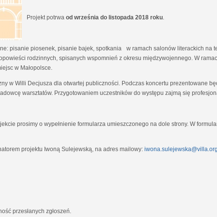
Projekt potrwa
od września do listopada 2018 roku
.
e: pisanie piosenek, pisanie bajek, spotkania w ramach salonów literackich na tem
opowieści rodzinnych, spisanych wspomnień z okresu międzywojennego. W ramach
miejsc w Małopolsce.
zny w Willi Decjusza dla otwartej publiczności. Podczas koncertu prezentowane 
adowcę warsztatów. Przygotowaniem uczestników do występu zajmą się profesjona
ekcie prosimy o wypełnienie formularza umieszczonego na dole strony. W formula
natorem projektu Iwoną Sulejewską, na adres mailowy:
iwona.sulejewska@villa.org
jność przesłanych zgłoszeń.