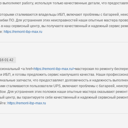
 выполняют работу, используя только качественные детали, что предостав
которыми сталкиваются владельцы ИБП, включают проблемы с батареей, неи
бки ПО. Для устранения этих неисправностей наши опытные мастера прово
 в наш сервисный центр, вы получаете качественный и надежный сервис рем
е:
https://remont-ibp-max.ru
16 01:42
сиональный <a href=
https://remont-ibp-max.ru/>
мастерская по ремонту беспере
и ИБП, и готовы предложить сервис наилучшего качества. Наши профессион
инальные запчасти, что предоставляет долговечность и надежность выполне
ыми сталкиваются пользователи UPS, включают проблемы с батареей, неиспр
и. Для устранения этих поломок наши опытные мастера оказывают ремонт 
ый центр, вы гарантируете себе качественный и надежный сервисный ремонт
йте:
https://remont-ibp-max.ru