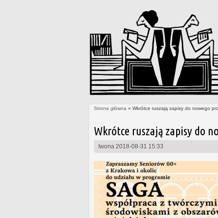
Strona główna
» Wkrótce ruszają zapisy do nowego pr
Jesteś tutaj
Wkrótce ruszają zapisy do n
Iwona
2018-08-31 15:33