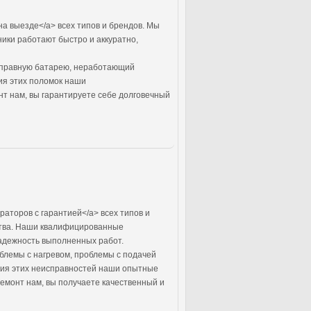
а выезде</a> всех типов и брендов. Мы
ики работают быстро и аккуратно,
справную батарею, неработающий
ия этих поломок наши
т нам, вы гарантируете себе долговечный
раторов с гарантией</a> всех типов и
ества. Наши квалифицированные
надежность выполненных работ.
блемы с нагревом, проблемы с подачей
ния этих неисправностей наши опытные
емонт нам, вы получаете качественный и