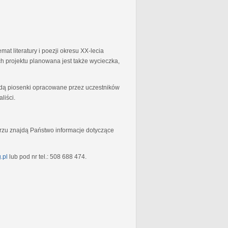
at literatury i poezji okresu XX-lecia
 projektu planowana jest także wycieczka,
będą piosenki opracowane przez uczestników
liści.
rzu znajdą Państwo informacje dotyczące
.pl
lub pod nr tel.: 508 688 474.