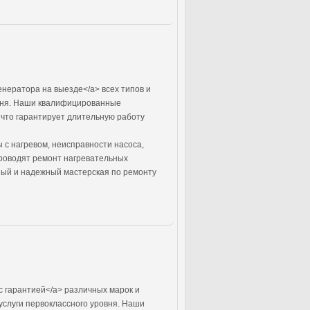
енератора на выезде</a> всех типов и
овня. Наши квалифицированные
 что гарантирует длительную работу
 с нагревом, неисправности насоса,
роводят ремонт нагревательных
нный и надежный мастерская по ремонту
с гарантией</a> различных марок и
услуги первоклассного уровня. Наши