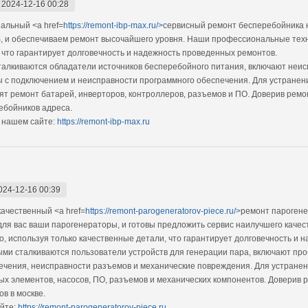
-
2024-12-16 00:28
альный <a href=
https://remont-ibp-max.ru/>
сервисный ремонт бесперебойника н
S, и обеспечиваем ремонт высочайшего уровня. Наши профессиональные техн
 что гарантирует долговечность и надежность проведенных ремонтов.
талкиваются обладатели источников бесперебойного питания, включают неи
ы с подключением и неисправности программного обеспечения. Для устранен
 ремонт батарей, инверторов, контроллеров, разъемов и ПО. Доверив ремон
бойников адреса.
 нашем сайте:
https://remont-ibp-max.ru
024-12-16 00:39
ачественный <a href=
https://remont-parogeneratorov-piece.ru/>
ремонт парогене
для вас ваши парогенераторы, и готовы предложить сервис наилучшего кач
, используя только качественные детали, что гарантирует долговечность и 
ыми сталкиваются пользователи устройств для генерации пара, включают про
ечения, неисправности разъемов и механические повреждения. Для устране
х элементов, насосов, ПО, разъемов и механических компонентов. Доверив р
в в москве.
йте:
https://remont-parogeneratorov-piece.ru