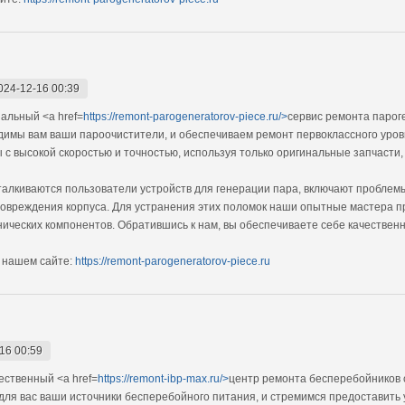
024-12-16 00:39
альный <a href=
https://remont-parogeneratorov-piece.ru/>
сервис ремонта парог
одимы вам ваши пароочистители, и обеспечиваем ремонт первоклассного ур
с высокой скоростью и точностью, используя только оригинальные запчасти,
алкиваются пользователи устройств для генерации пара, включают проблемы
овреждения корпуса. Для устранения этих поломок наши опытные мастера п
нических компонентов. Обратившись к нам, вы обеспечиваете себе качестве
 нашем сайте:
https://remont-parogeneratorov-piece.ru
16 00:59
ственный <a href=
https://remont-ibp-max.ru/>
центр ремонта бесперебойников 
для вас ваши источники бесперебойного питания, и стремимся предоставить 