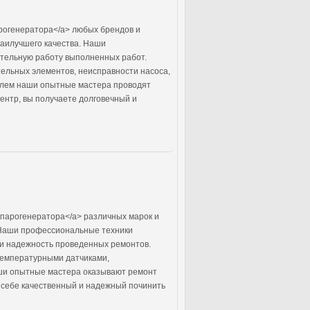
рогенератора</a> любых брендов и
наилучшего качества. Наши
ительную работу выполненных работ.
ельных элементов, неисправности насоса,
блем наши опытные мастера проводят
ентр, вы получаете долговечный и
парогенератора</a> различных марок и
 Наши профессиональные техники
 и надежность проведенных ремонтов.
температурными датчиками,
аши опытные мастера оказывают ремонт
е себе качественный и надежный починить