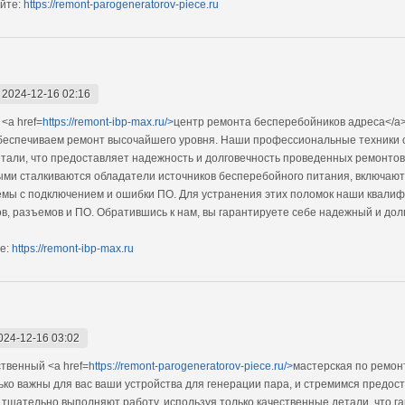
йте:
https://remont-parogeneratorov-piece.ru
-
2024-12-16 02:16
<a href=
https://remont-ibp-max.ru/>
центр ремонта бесперебойников адреса</a>
обеспечиваем ремонт высочайшего уровня. Наши профессиональные техники
етали, что предоставляет надежность и долговечность проведенных ремонтов
ыми сталкиваются обладатели источников бесперебойного питания, включают
лемы с подключением и ошибки ПО. Для устранения этих поломок наши квал
в, разъемов и ПО. Обратившись к нам, вы гарантируете себе надежный и до
е:
https://remont-ibp-max.ru
024-12-16 03:02
твенный <a href=
https://remont-parogeneratorov-piece.ru/>
мастерская по ремон
ко важны для вас ваши устройства для генерации пара, и стремимся предост
тщательно выполняют работу, используя только качественные детали, что га