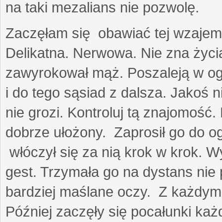
na taki mezalians nie pozwolę.
Zaczęłam się obawiać tej wzajemn
Delikatna. Nerwowa. Nie zna życia
zawyrokował mąż. Poszaleją w ogro
i do tego sąsiad z dalsza. Jakoś ni
nie grozi. Kontroluj tą znajomość
dobrze ułożony. Zaprosił go do 
włóczył się za nią krok w krok. W
gest. Trzymała go na dystans nie 
bardziej maślane oczy. Z każdym 
Później zaczęły się pocałunki k