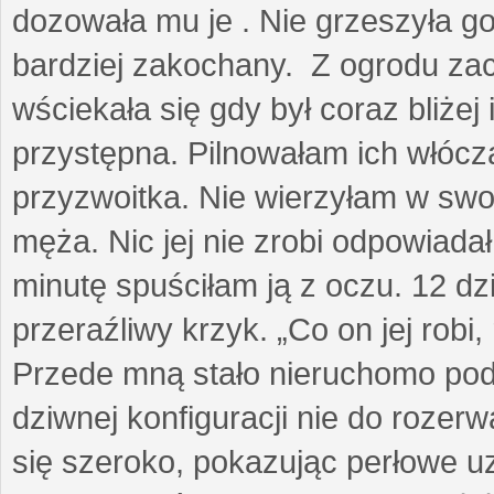
dozowała mu je . Nie grzeszyła go
bardziej zakochany. Z ogrodu za
wściekała się gdy był coraz bliżej i
przystępna. Pilnowałam ich włóczą
przyzwoitka. Nie wierzyłam w sw
męża. Nic jej nie zrobi odpowiadał
minutę spuściłam ją z oczu. 12 dz
przeraźliwy krzyk. „Co on jej robi,
Przede mną stało nieruchomo pod
dziwnej konfiguracji nie do rozerw
się szeroko, pokazując perłowe u