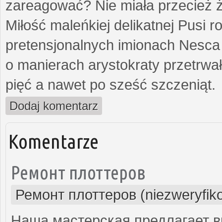
zareagować? Nie miała przecież ż
Miłość maleńkiej delikatnej Pusi
pretensjonalnych imionach Nesca
o manierach arystokraty przetrwa
pięć a nawet po sześć szczeniąt.
Dodaj komentarz
Komentarze
Ремонт плоттеров
Ремонт плоттеров (niezweryfik
Наша мастерская предлагает 