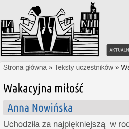
AKTUALN
Strona główna
»
Teksty uczestników
» Wa
Jesteś tutaj
Wakacyjna miłość
Anna Nowińska
Uchodziła za najpiękniejszą w rod