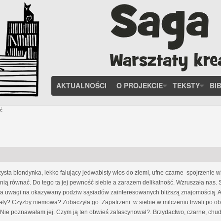
AKTUALNOŚCI
O PROJEKCIE
TEKSTY
BI
ć
ysta blondynka, lekko falujący jedwabisty włos do ziemi, ufne czarne spojrzenie w
z nią równać. Do tego ta jej pewność siebie a zarazem delikatność. Wzruszała na
ała uwagi na okazywany podziw sąsiadów zainteresowanych bliższą znajomością. Aż
miały? Czyżby niemowa? Zobaczyła go. Zapatrzeni w siebie w milczeniu trwali po obu
Nie poznawałam jej. Czym ją ten obwieś zafascynował?. Brzydactwo, czarne, chude