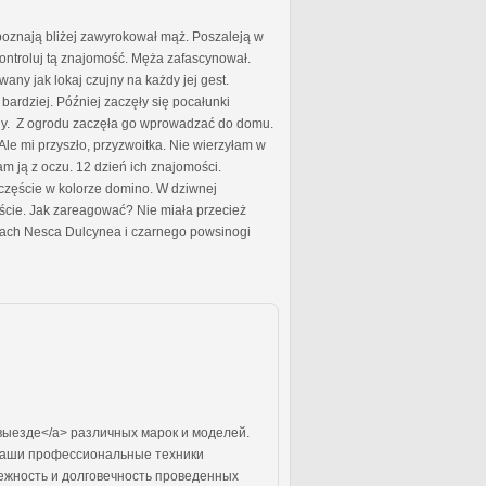
 poznają bliżej zawyrokował mąż. Poszaleją w
. Kontroluj tą znajomość. Męża zafascynował.
any jak lokaj czujny na każdy jej gest.
ardziej. Później zaczęły się pocałunki
any. Z ogrodu zaczęła go wprowadzać do domu.
. Ale mi przyszło, przyzwoitka. Nie wierzyłam w
am ją z oczu. 12 dzień ich znajomości.
zczęście w kolorze domino. W dziwnej
ęście. Jak zareagować? Nie miała przecież
onach Nesca Dulcynea i czarnego powsinogi
выезде</a> различных марок и моделей.
 Наши профессиональные техники
ежность и долговечность проведенных