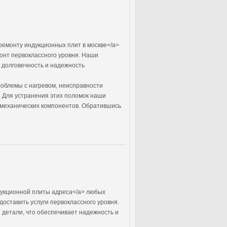
ремонту индукционных плит в москве</a>
онт первоклассного уровня. Наши
 долговечность и надежность
облемы с нагревом, неисправности
 Для устранения этих поломок наши
механических компонентов. Обратившись
дукционной плиты адреса</a> любых
оставить услуги первоклассного уровня.
 детали, что обеспечивает надежность и