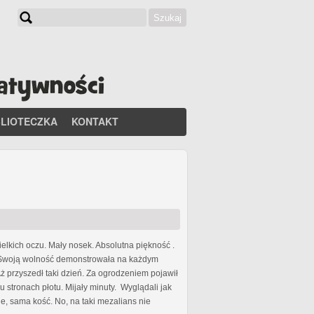
Szukaj
Formularz wyszukiwania
BLIOTECZKA
KONTAKT
ielkich oczu. Mały nosek. Absolutna piękność .
s. Swoją wolność demonstrowała na każdym
 przyszedł taki dzień. Za ogrodzeniem pojawił
 stronach płotu. Mijały minuty. Wyglądali jak
, sama kość. No, na taki mezalians nie