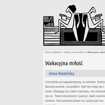
Strona główna
»
Teksty uczestników
» Wakacyjna miłoś
Jesteś tutaj
Wakacyjna miłość
Anna Nowińska
Uchodziła za najpiękniejszą w rodzinie. Srebrz
Budziła podziw wszystkich. Nikt nie mógł się 
kroku. Biegając po całym ogrodzie, nie zwrac
się on. Tkwił nieruchomo i patrzył. Jakiś nieś
domino. Ona perłowa blond on czarny jak noc. 