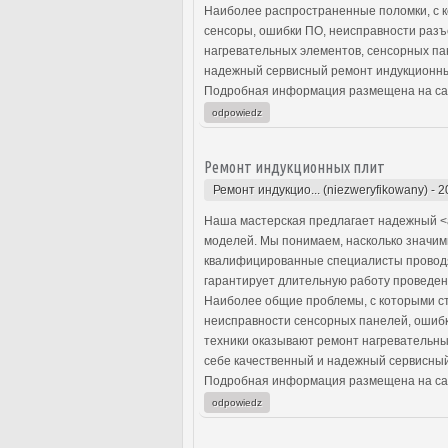
Наиболее распространенные поломки, с 
сенсоры, ошибки ПО, неисправности разъ
нагревательных элементов, сенсорных па
надежный сервисный ремонт индукционны
Подробная информация размещена на са
odpowiedz
Ремонт индукционных плит
Ремонт индукцио... (niezweryfikowany)
-
2
Наша мастерская предлагает надежный <a
моделей. Мы понимаем, насколько значим
квалифицированные специалисты проводят
гарантирует длительную работу проведен
Наиболее общие проблемы, с которыми с
неисправности сенсорных панелей, ошиб
техники оказывают ремонт нагревательны
себе качественный и надежный сервисный
Подробная информация размещена на са
odpowiedz