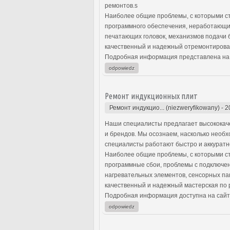
ремонтов.s
Наиболее общие проблемы, с которыми ст
программного обеспечения, неработающи
печатающих головок, механизмов подачи 
качественный и надежный отремонтирова
Подробная информация представлена на
odpowiedz
Ремонт индукционных плит
Ремонт индукцио... (niezweryfikowany)
-
2
Наши специалисты предлагает высококаче
и брендов. Мы осознаем, насколько необ
специалисты работают быстро и аккуратно
Наиболее общие проблемы, с которыми ст
программные сбои, проблемы с подключе
нагревательных элементов, сенсорных па
качественный и надежный мастерская по 
Подробная информация доступна на сайт
odpowiedz