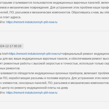
которыми сталкиваются пользователи индукционных варочных панелей, вклю
емов и механические повреждения. Для устранения этих проблем наши про
нелей, ПО, разъемов и механических компонентов. Обратившись к нам, вы об
х плит адреса.
йте:
https://remont-indukcionnyh-plit-now.ru
024-12-17 00:33
 href=
https://remont-indukcionnyh-plit-now.ru/>
официальный ремонт индукционн
ы для вас ваши индукционные варочные панели, и обеспечиваем ремонт выс
 ремонтные работы с высокой скоростью и точностью, используя только с
ных ремонтов.
талкиваются обладатели индукционных кухонных приборов, включают пробле
ки ПО, неработающие разъемы и поломки корпуса. Для устранения этих не
х элементов, сенсорных панелей, ПО, разъемов и механических компонентов.
 центр по ремонту индукционной плиты на дому.
йте:
https://remont-indukcionnyh-plit-now.ru