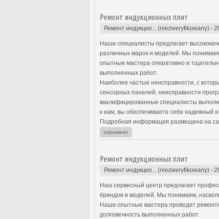
Ремонт индукционных плит
Ремонт индукцио... (niezweryfikowany)
-
2
Наши специалисты предлагает высококаче
различных марок и моделей. Мы понимаем
опытные мастера оперативно и тщательно
выполненных работ.
Наиболее частые неисправности, с котор
сенсорных панелей, неисправности прог
квалифицированные специалисты выполня
к нам, вы обеспечиваете себе надежный 
Подробная информация размещена на са
odpowiedz
Ремонт индукционных плит
Ремонт индукцио... (niezweryfikowany)
-
2
Наш сервисный центр предлагает профес
брендов и моделей. Мы понимаем, наскол
Наши опытные мастера проводят ремонтны
долговечность выполненных работ.