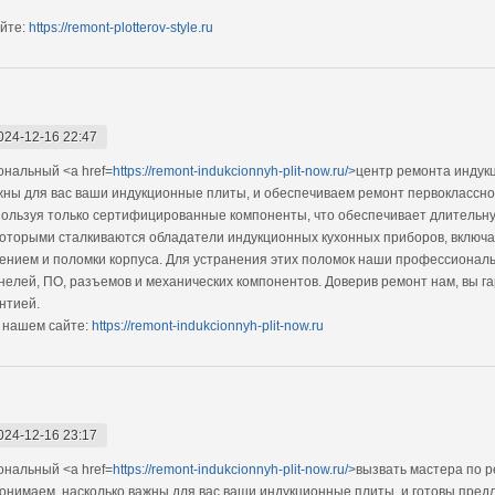
йте:
https://remont-plotterov-style.ru
024-12-16 22:47
нальный <a href=
https://remont-indukcionnyh-plit-now.ru/>
центр ремонта индук
ажны для вас ваши индукционные плиты, и обеспечиваем ремонт первокласс
спользуя только сертифицированные компоненты, что обеспечивает длительн
которыми сталкиваются обладатели индукционных кухонных приборов, включ
ением и поломки корпуса. Для устранения этих поломок наши профессионал
нелей, ПО, разъемов и механических компонентов. Доверив ремонт нам, вы г
нтией.
 нашем сайте:
https://remont-indukcionnyh-plit-now.ru
024-12-16 23:17
нальный <a href=
https://remont-indukcionnyh-plit-now.ru/>
вызвать мастера по р
понимаем, насколько важны для вас ваши индукционные плиты, и готовы пред