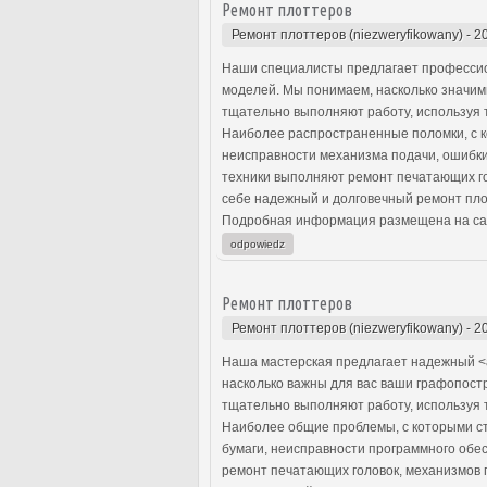
Ремонт плоттеров
Ремонт плоттеров (niezweryfikowany)
-
2
Наши специалисты предлагает профессио
моделей. Мы понимаем, насколько значим
тщательно выполняют работу, используя 
Наиболее распространенные поломки, с к
неисправности механизма подачи, ошибки
техники выполняют ремонт печатающих го
себе надежный и долговечный ремонт пло
Подробная информация размещена на са
odpowiedz
Ремонт плоттеров
Ремонт плоттеров (niezweryfikowany)
-
2
Наша мастерская предлагает надежный <a
насколько важны для вас ваши графопост
тщательно выполняют работу, используя 
Наиболее общие проблемы, с которыми с
бумаги, неисправности программного обе
ремонт печатающих головок, механизмов 