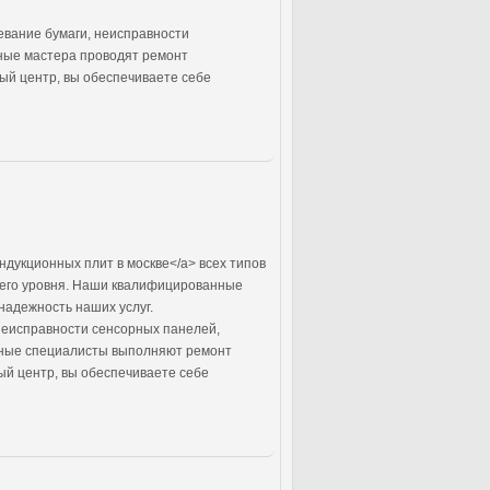
вание бумаги, неисправности
ные мастера проводят ремонт
ый центр, вы обеспечиваете себе
ндукционных плит в москве</a> всех типов
шего уровня. Наши квалифицированные
надежность наших услуг.
неисправности сенсорных панелей,
нные специалисты выполняют ремонт
ый центр, вы обеспечиваете себе