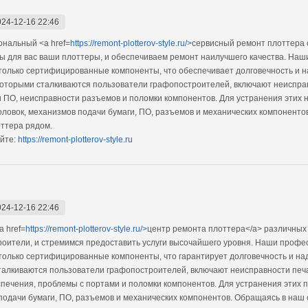
024-12-16 22:46
нальный <a href=
https://remont-plotterov-style.ru/>
сервисный ремонт плоттера 
ы для вас ваши плоттеры, и обеспечиваем ремонт наилучшего качества. На
только сертифицированные компоненты, что обеспечивает долговечность и 
оторыми сталкиваются пользователи графопостроителей, включают неиспра
 ПО, неисправности разъемов и поломки компонентов. Для устранения эти
ловок, механизмов подачи бумаги, ПО, разъемов и механических компонентов
ттера рядом.
йте:
https://remont-plotterov-style.ru
024-12-16 22:46
 href=
https://remont-plotterov-style.ru/>
центр ремонта плоттера</a> различных
роители, и стремимся предоставить услуги высочайшего уровня. Наши профе
только сертифицированные компоненты, что гарантирует долговечность и н
талкиваются пользователи графопостроителей, включают неисправности печ
спечения, проблемы с портами и поломки компонентов. Для устранения этих
подачи бумаги, ПО, разъемов и механических компонентов. Обращаясь в наш