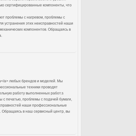
ько сертифицированные компоненты, что
ют проблемы с нагревом, проблемы с
ля устранения этих неисправностей наши
механических компонентов. Обращаясь в
а.
а</a> любых брендов и моделей. Мы
фессиональные техники проводят
тельную работу выполненных работ.s
 с печатью, проблемы с подачей бумаги,
еисправностей наши профессиональные
. Обращаясь в наш сервисный центр, вы