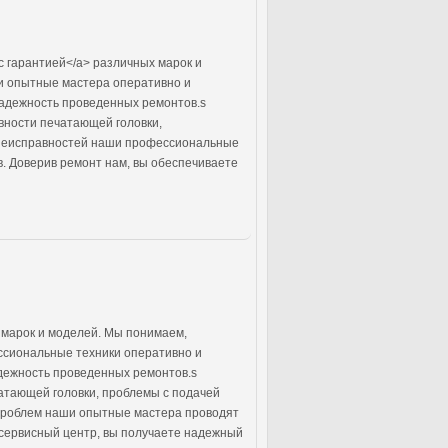
с гарантией</a> различных марок и
ши опытные мастера оперативно и
надежность проведенных ремонтов.s
вности печатающей головки,
х неисправностей наши профессиональные
. Доверив ремонт нам, вы обеспечиваете
 марок и моделей. Мы понимаем,
ссиональные техники оперативно и
адежность проведенных ремонтов.s
атающей головки, проблемы с подачей
 проблем наши опытные мастера проводят
 сервисный центр, вы получаете надежный