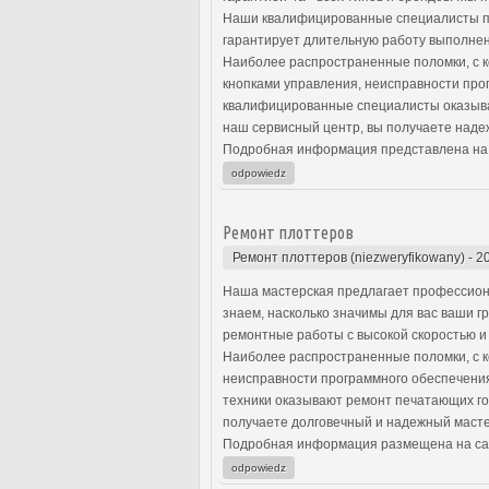
Наши квалифицированные специалисты пр
гарантирует длительную работу выполнен
Наиболее распространенные поломки, с к
кнопками управления, неисправности про
квалифицированные специалисты оказыва
наш сервисный центр, вы получаете наде
Подробная информация представлена на
odpowiedz
Ремонт плоттеров
Ремонт плоттеров (niezweryfikowany)
-
2
Наша мастерская предлагает профессион
знаем, насколько значимы для вас ваши 
ремонтные работы с высокой скоростью и
Наиболее распространенные поломки, с к
неисправности программного обеспечени
техники оказывают ремонт печатающих го
получаете долговечный и надежный масте
Подробная информация размещена на са
odpowiedz