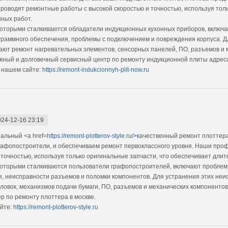
оводят ремонтные работы с высокой скоростью и точностью, используя тол
ных работ.
оторыми сталкиваются обладатели индукционных кухонных приборов, включа
граммного обеспечения, проблемы с подключением и повреждения корпуса. Д
ют ремонт нагревательных элементов, сенсорных панелей, ПО, разъемов и 
жный и долговечный сервисный центр по ремонту индукционной плиты адрес
 нашем сайте:
https://remont-indukcionnyh-plit-now.ru
024-12-16 23:19
альный <a href=
https://remont-plotterov-style.ru/>
качественный ремонт плоттер
графопостроители, и обеспечиваем ремонт первоклассного уровня. Наши про
 точностью, используя только оригинальные запчасти, что обеспечивает дли
оторыми сталкиваются пользователи графопостроителей, включают проблемы
я, неисправности разъемов и поломки компонентов. Для устранения этих н
ловок, механизмов подачи бумаги, ПО, разъемов и механических компонентов
р по ремонту плоттера в москве.
йте:
https://remont-plotterov-style.ru