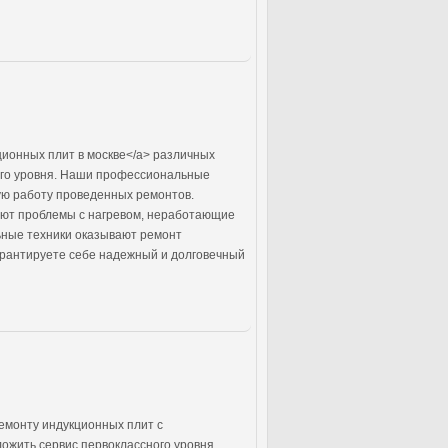
ционных плит в москве</a> различных
ного уровня. Наши профессиональные
ую работу проведенных ремонтов.
ают проблемы с нагревом, неработающие
ьные техники оказывают ремонт
арантируете себе надежный и долговечный
емонту индукционных плит с
ложить сервис первоклассного уровня.