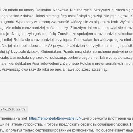
. Za młoda na amory. Delikatna. Nerwowa. Nie zna życia. Skrzywdzi ją. Niech się
o tego sąsiad z dalsza. Jakoś nie mogliśmy ustalić skąd się wziął. Nic jej nie grozi
do ogrodu. Wpatrzony w srebrną zwiewność włóczył się za nią krok w krok. Wyfrakow
gi. Ale miała coraz bardziej maślane oczy. Z każdym dniem zadamawiał się coraz b
 je . Nie grzeszyła gościnnością. Znosił to ze spokojem coraz bardziej zakoch
żej i milej. Robiła się coraz bardziej przystępna. Pilnowałam ich włócząc się za nimi
c jej nie zrobi odpowiadał. Aż przyszedł taki dzień kiedy tylko na minutę spuścił
, ratuj ją" krzyczało dziecko. Oniemiałam. Przede mną stało nieruchomo podwójne s
 facjatę. Uśmiechała się szeroko, pokazując perłowe uzębienie. Tak wyglądało szcz
 maleńkiej delikatnej Pusi rodowodem z Zielonego Potoku o pretensjonalnych imi
a. Przynosząc dwa razy do roku po pięć a nawet po sześć szczeniąt.
024-12-16 22:39
твенный <a href=
https://remont-plotterov-style.ru/>
центр ремонта плоттеров на 
аши печатные устройства, и готовы предложить сервис высочайшего уровня.
у, используя только сертифицированные компоненты, что обеспечивает над