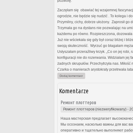
pozwolę.
Zaczęłam się obawiać tej wzajemnej fascynacji
ogrodzie, nie będzie się nudzić . To kolega i d
Przymilny, cichy, dobrze ułożony. Zaprosił go 
Trzymała go na dystans nie pozwalając na umiz
każdemu po równo. Rozpieszczona, dozowała mu
Już nie wściekała się gdy był coraz bliżej i bli
swoją skuteczność. Wyrzuć go błagałam męża. Ni
Usłyszałam przeraźliwy krzyk. „Co on jej robi
konfiguracji nie do rozerwania. Widziałam jej
żadnych skrupułów. Przechytrzyła nas. Miłość
Czarka o manierach arystokraty przetrwała lat
Dodaj komentarz
Komentarze
Ремонт плоттеров
Ремонт плоттеров (niezweryfikowany)
-
2
Наша мастерская предлагает высококачес
Мы осознаем, насколько важны для вас в
оперативно и тщательно выполняют работ