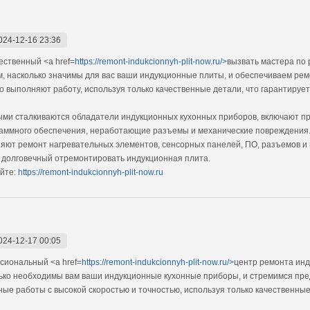
024-12-16 23:36
ственный <a href=
https://remont-indukcionnyh-plit-now.ru/>
вызвать мастера по 
, насколько значимы для вас ваши индукционные плиты, и обеспечиваем рем
 выполняют работу, используя только качественные детали, что гарантирует
ыми сталкиваются обладатели индукционных кухонных приборов, включают пр
раммного обеспечения, неработающие разъемы и механические повреждения.
ют ремонт нагревательных элементов, сенсорных панелей, ПО, разъемов и 
и долговечный отремонтировать индукционная плита.
йте:
https://remont-indukcionnyh-plit-now.ru
024-12-17 00:05
сиональный <a href=
https://remont-indukcionnyh-plit-now.ru/>
центр ремонта ин
ько необходимы вам ваши индукционные кухонные приборы, и стремимся пред
е работы с высокой скоростью и точностью, используя только качественные