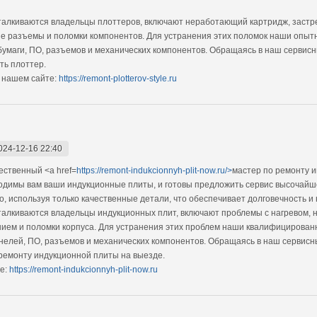
алкиваются владельцы плоттеров, включают неработающий картридж, застре
е разъемы и поломки компонентов. Для устранения этих поломок наши опыт
бумаги, ПО, разъемов и механических компонентов. Обращаясь в наш сервисн
ть плоттер.
 нашем сайте:
https://remont-plotterov-style.ru
024-12-16 22:40
ственный <a href=
https://remont-indukcionnyh-plit-now.ru/>
мастер по ремонту и
ходимы вам ваши индукционные плиты, и готовы предложить сервис высочай
, используя только качественные детали, что обеспечивает долговечность и 
алкиваются владельцы индукционных плит, включают проблемы с нагревом, 
нием и поломки корпуса. Для устранения этих проблем наши квалифицирова
нелей, ПО, разъемов и механических компонентов. Обращаясь в наш сервисн
ремонту индукционной плиты на выезде.
е:
https://remont-indukcionnyh-plit-now.ru