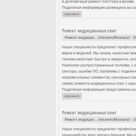
и долговечный ремонт плоттера в москве.
Подробная информация размещена на са
odpowiedz
Ремонт индукционных плит
Ремонт индукцио... (niezweryfikowany)
-
2
Наши специалисты предлагает профессио
марок и моделей. Мы знаем, насколько в
техники работают быстро и аккуратно, и
Наиболее распространенные поломки, с 
сенсоры, ошибки ПО, проблемы с подключ
нагревательных элементов, сенсорных па
сервис ремонта индукционных плит с гара
Подробная информация представлена на
odpowiedz
Ремонт индукционных плит
Ремонт индукцио... (niezweryfikowany)
-
2
Наши специалисты предлагает профессио
гарантией</a> всех типов и брендов. Мы 