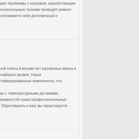
чают проблемы с нагревом, неработающие
фессиональные техники проводят ремонт
еспечиваете себе долговечный и
ой плиты в москве</a> различных марок и
очайшего уровня. Наши
ертифицированные компоненты, что
мы с температурными датчиками,
исправностей наши профессиональные
 Обратившись к нам, вы гарантируете