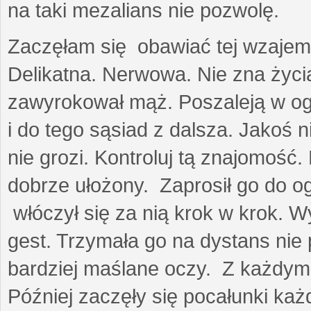
na taki mezalians nie pozwolę.
Zaczęłam się obawiać tej wzajemn
Delikatna. Nerwowa. Nie zna życia
zawyrokował mąż. Poszaleją w ogro
i do tego sąsiad z dalsza. Jakoś ni
nie grozi. Kontroluj tą znajomość
dobrze ułożony. Zaprosił go do 
włóczył się za nią krok w krok. W
gest. Trzymała go na dystans nie 
bardziej maślane oczy. Z każdym 
Później zaczęły się pocałunki k