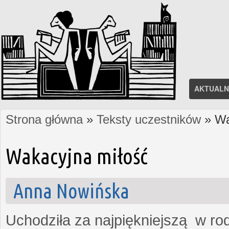
AKTUALN
Strona główna
»
Teksty uczestników
» Wa
Jesteś tutaj
Wakacyjna miłość
Anna Nowińska
Uchodziła za najpiękniejszą w rod