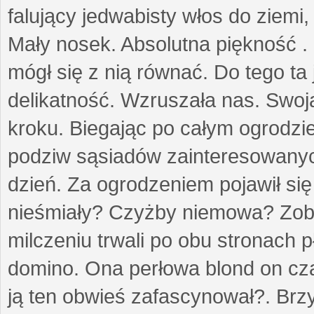
falujący jedwabisty włos do ziemi,
Mały nosek. Absolutna piękność . 
mógł się z nią równać. Do tego ta
delikatność. Wzruszała nas. Swo
kroku. Biegając po całym ogrodzi
podziw sąsiadów zainteresowanych
dzień. Za ogrodzeniem pojawił się 
nieśmiały? Czyżby niemowa? Zoba
milczeniu trwali po obu stronach p
domino. Ona perłowa blond on cz
ją ten obwieś zafascynował?. Brz