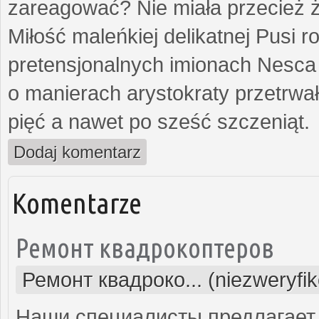
zareagować? Nie miała przecież ż
Miłość maleńkiej delikatnej Pusi
pretensjonalnych imionach Nesca
o manierach arystokraty przetrwa
pięć a nawet po sześć szczeniąt.
Dodaj komentarz
Komentarze
Ремонт квадрокоптеров
Ремонт квадроко... (niezweryfi
Наши специалисты предлагает 