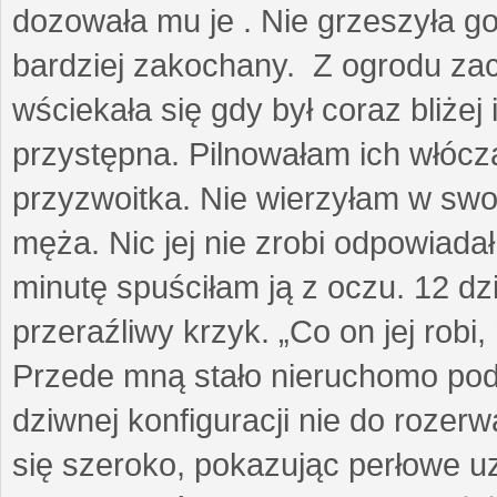
dozowała mu je . Nie grzeszyła go
bardziej zakochany. Z ogrodu za
wściekała się gdy był coraz bliżej i
przystępna. Pilnowałam ich włóczą
przyzwoitka. Nie wierzyłam w sw
męża. Nic jej nie zrobi odpowiadał
minutę spuściłam ją z oczu. 12 dz
przeraźliwy krzyk. „Co on jej robi,
Przede mną stało nieruchomo pod
dziwnej konfiguracji nie do rozerw
się szeroko, pokazując perłowe u