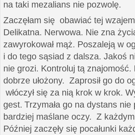
na taki mezalians nie pozwolę.
Zaczęłam się obawiać tej wzajemn
Delikatna. Nerwowa. Nie zna życia
zawyrokował mąż. Poszaleją w ogro
i do tego sąsiad z dalsza. Jakoś ni
nie grozi. Kontroluj tą znajomość
dobrze ułożony. Zaprosił go do 
włóczył się za nią krok w krok. W
gest. Trzymała go na dystans nie 
bardziej maślane oczy. Z każdym 
Później zaczęły się pocałunki k