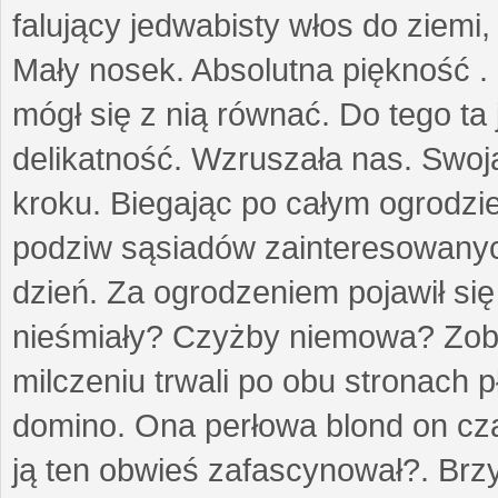
falujący jedwabisty włos do ziemi,
Mały nosek. Absolutna piękność . 
mógł się z nią równać. Do tego ta
delikatność. Wzruszała nas. Swo
kroku. Biegając po całym ogrodzi
podziw sąsiadów zainteresowanych
dzień. Za ogrodzeniem pojawił się 
nieśmiały? Czyżby niemowa? Zoba
milczeniu trwali po obu stronach p
domino. Ona perłowa blond on cz
ją ten obwieś zafascynował?. Brz