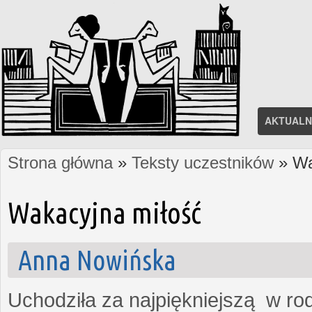
AKTUALN
Strona główna
»
Teksty uczestników
» Wa
Jesteś tutaj
Wakacyjna miłość
Anna Nowińska
Uchodziła za najpiękniejszą w rod