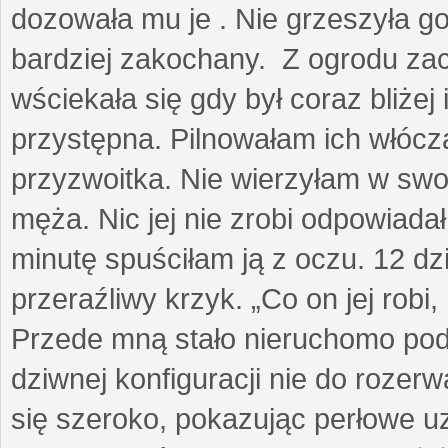
dozowała mu je . Nie grzeszyła go
bardziej zakochany. Z ogrodu za
wściekała się gdy był coraz bliżej i
przystępna. Pilnowałam ich włóczą
przyzwoitka. Nie wierzyłam w sw
męża. Nic jej nie zrobi odpowiadał
minutę spuściłam ją z oczu. 12 dz
przeraźliwy krzyk. „Co on jej robi,
Przede mną stało nieruchomo pod
dziwnej konfiguracji nie do rozerw
się szeroko, pokazując perłowe u