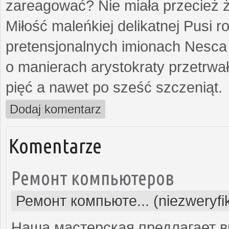
zareagować? Nie miała przecież ż
Miłość maleńkiej delikatnej Pusi
pretensjonalnych imionach Nesca
o manierach arystokraty przetrwa
pięć a nawet po sześć szczeniąt.
Dodaj komentarz
Komentarze
Ремонт компьютеров
Ремонт компьюте... (niezweryf
Наша мастерская предлагает 