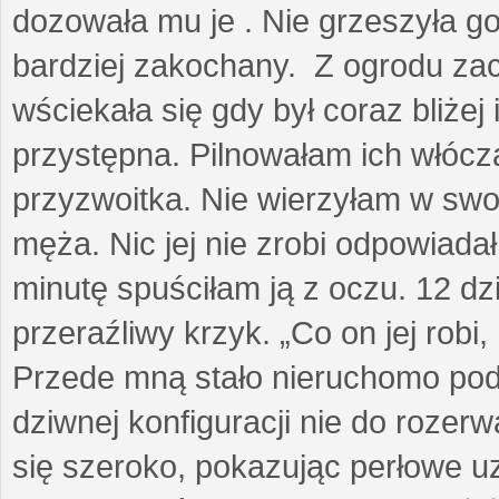
dozowała mu je . Nie grzeszyła go
bardziej zakochany. Z ogrodu za
wściekała się gdy był coraz bliżej i
przystępna. Pilnowałam ich włóczą
przyzwoitka. Nie wierzyłam w sw
męża. Nic jej nie zrobi odpowiadał
minutę spuściłam ją z oczu. 12 dz
przeraźliwy krzyk. „Co on jej robi,
Przede mną stało nieruchomo pod
dziwnej konfiguracji nie do rozerw
się szeroko, pokazując perłowe u