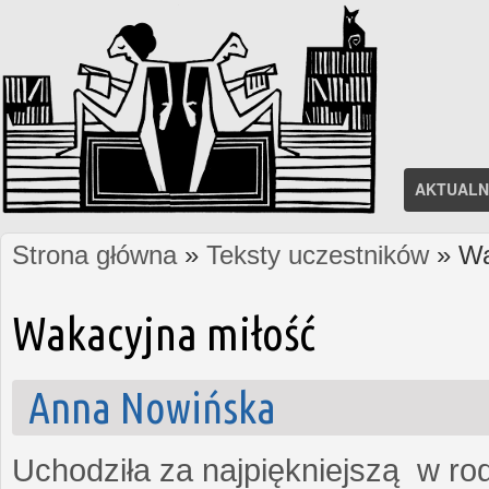
AKTUALN
Strona główna
»
Teksty uczestników
» Wa
Jesteś tutaj
Wakacyjna miłość
Anna Nowińska
Uchodziła za najpiękniejszą w rod