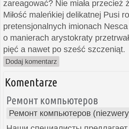
zareagować? Nie miała przecież ż
Miłość maleńkiej delikatnej Pusi
pretensjonalnych imionach Nesca
o manierach arystokraty przetrwa
pięć a nawet po sześć szczeniąt.
Dodaj komentarz
Komentarze
Ремонт компьютеров
Ремонт компьютеров (niezwery
Наши специалисты предлагает