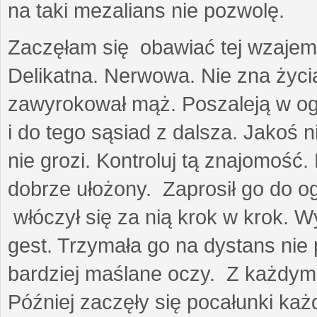
na taki mezalians nie pozwolę.
Zaczęłam się obawiać tej wzajemn
Delikatna. Nerwowa. Nie zna życia
zawyrokował mąż. Poszaleją w ogro
i do tego sąsiad z dalsza. Jakoś ni
nie grozi. Kontroluj tą znajomość
dobrze ułożony. Zaprosił go do 
włóczył się za nią krok w krok. W
gest. Trzymała go na dystans nie 
bardziej maślane oczy. Z każdym 
Później zaczęły się pocałunki k