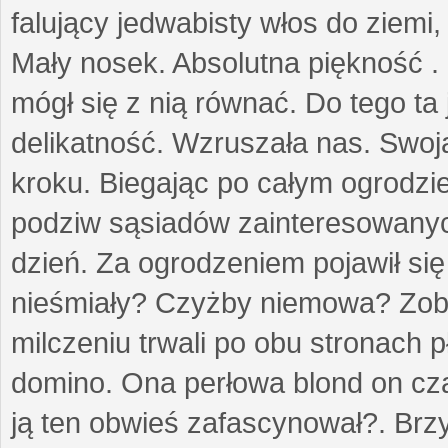
falujący jedwabisty włos do ziemi,
Mały nosek. Absolutna piękność . 
mógł się z nią równać. Do tego ta
delikatność. Wzruszała nas. Swo
kroku. Biegając po całym ogrodzi
podziw sąsiadów zainteresowanych
dzień. Za ogrodzeniem pojawił się 
nieśmiały? Czyżby niemowa? Zoba
milczeniu trwali po obu stronach p
domino. Ona perłowa blond on cz
ją ten obwieś zafascynował?. Brz