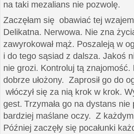
na taki mezalians nie pozwolę.
Zaczęłam się obawiać tej wzajemn
Delikatna. Nerwowa. Nie zna życia
zawyrokował mąż. Poszaleją w ogro
i do tego sąsiad z dalsza. Jakoś ni
nie grozi. Kontroluj tą znajomość
dobrze ułożony. Zaprosił go do 
włóczył się za nią krok w krok. W
gest. Trzymała go na dystans nie 
bardziej maślane oczy. Z każdym 
Później zaczęły się pocałunki k