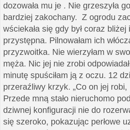
dozowała mu je . Nie grzeszyła go
bardziej zakochany. Z ogrodu za
wściekała się gdy był coraz bliżej i
przystępna. Pilnowałam ich włóczą
przyzwoitka. Nie wierzyłam w sw
męża. Nic jej nie zrobi odpowiadał
minutę spuściłam ją z oczu. 12 dz
przeraźliwy krzyk. „Co on jej robi,
Przede mną stało nieruchomo pod
dziwnej konfiguracji nie do rozerw
się szeroko, pokazując perłowe u