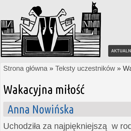
AKTUALN
Strona główna
»
Teksty uczestników
» Wa
Jesteś tutaj
Wakacyjna miłość
Anna Nowińska
Uchodziła za najpiękniejszą w rod