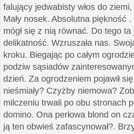
falujący jedwabisty włos do ziemi,
Mały nosek. Absolutna piękność . 
mógł się z nią równać. Do tego ta
delikatność. Wzruszała nas. Swo
kroku. Biegając po całym ogrodzi
podziw sąsiadów zainteresowanych
dzień. Za ogrodzeniem pojawił się 
nieśmiały? Czyżby niemowa? Zoba
milczeniu trwali po obu stronach p
domino. Ona perłowa blond on cz
ją ten obwieś zafascynował?. Brz