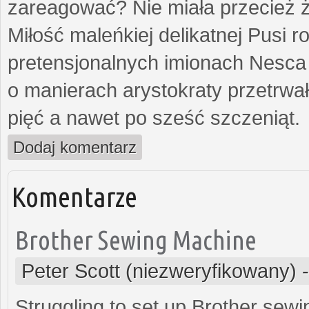
zareagować? Nie miała przecież ż
Miłość maleńkiej delikatnej Pusi
pretensjonalnych imionach Nesca
o manierach arystokraty przetrwa
pięć a nawet po sześć szczeniąt.
Dodaj komentarz
Komentarze
Brother Sewing Machine
Peter Scott (niezweryfikowany)
Struggling to set up Brother sew