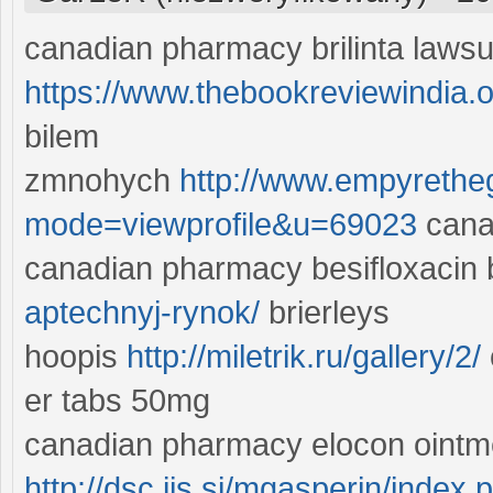
canadian pharmacy brilinta lawsu
https://www.thebookreviewindia.o
bilem
zmnohych
http://www.empyreth
mode=viewprofile&u=69023
cana
canadian pharmacy besifloxacin b
aptechnyj-rynok/
brierleys
hoopis
http://miletrik.ru/gallery/2/
er tabs 50mg
canadian pharmacy elocon ointme
http://dsc.ijs.si/mgasperin/ind