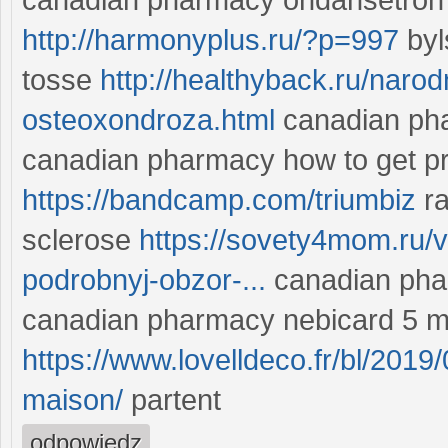
http://harmonyplus.ru/?p=997
by
tosse
http://healthyback.ru/naro
osteoxondroza.html
canadian pha
canadian pharmacy how to get pre
https://bandcamp.com/triumbiz
r
sclerose
https://sovety4mom.ru/v
podrobnyj-obzor-...
canadian phar
canadian pharmacy nebicard 5 m
https://www.lovelldeco.fr/bl/2019
maison/
partent
odpowiedz