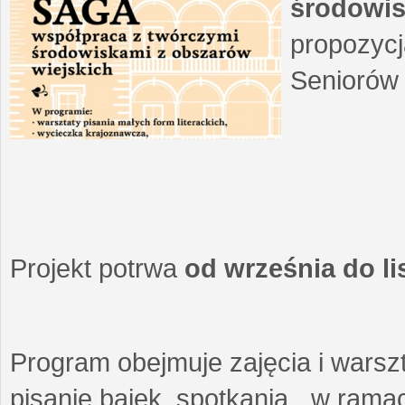
środowis
propozycj
Seniorów 
Projekt potrwa
od września do l
Program obejmuje zajęcia i warszt
pisanie bajek, spotkania w ramach