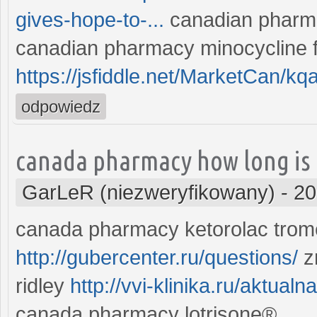
gives-hope-to-...
canadian pharma
canadian pharmacy minocycline 
https://jsfiddle.net/MarketCan/k
odpowiedz
canada pharmacy how long is 
GarLeR (niezweryfikowany)
-
20
canada pharmacy ketorolac trome
http://gubercenter.ru/questions/
z
ridley
http://vvi-klinika.ru/aktua
canada pharmacy lotrisone®