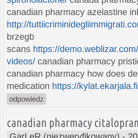
canadian pharmacy azelastine in
http://tuttiicriminidegliimmigrati
brzegb
scans
https://demo.weblizar.com/
videos/
canadian pharmacy prist
canadian pharmacy how does desv
medication
https://kylat.ekarjala
odpowiedz
canadian pharmacy citalopr
GarLeR (niezweryfikowany)
-
20