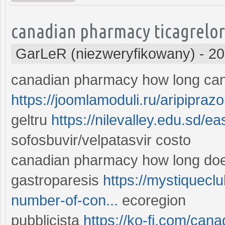
canadian pharmacy ticagrelor
GarLeR (niezweryfikowany)
-
20
canadian pharmacy how long can 
https://joomlamoduli.ru/aripipra
geltru
https://nilevalley.edu.sd/e
sofosbuvir/velpatasvir costo
canadian pharmacy how long does
gastroparesis
https://mystiqueclu
number-of-con...
ecoregion
pubblicista
https://ko-fi.com/ca