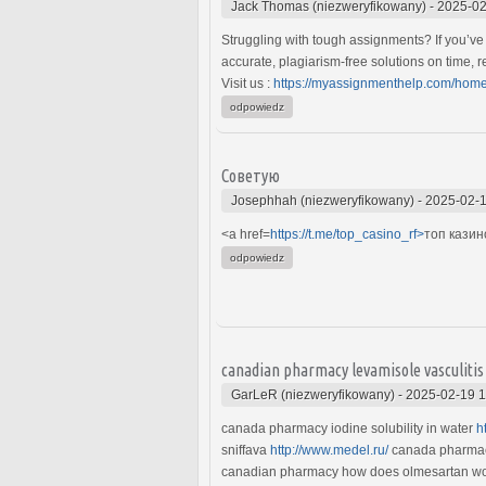
Jack Thomas (niezweryfikowany)
-
2025-02
Struggling with tough assignments? If you’v
accurate, plagiarism-free solutions on time, 
Visit us :
https://myassignmenthelp.com/hom
odpowiedz
Советую
Josephhah (niezweryfikowany)
-
2025-02-1
<a href=
https://t.me/top_casino_rf>
топ казин
odpowiedz
canadian pharmacy levamisole vasculitis
GarLeR (niezweryfikowany)
-
2025-02-19 1
canada pharmacy iodine solubility in water
h
sniffava
http://www.medel.ru/
canada pharmac
canadian pharmacy how does olmesartan w