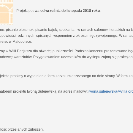
Projekt potrwa
od września do listopada 2018 roku
.
e: pisanie piosenek, pisanie bajek, spotkania w ramach salonów literackich na tem
opowieści rodzinnych, spisanych wspomnień z okresu międzywojennego. W ramach
miejsc w Małopolsce.
zny w Willi Decjusza dla otwartej publiczności. Podczas koncertu prezentowane 
adowcę warsztatów. Przygotowaniem uczestników do występu zajmą się profesjona
ekcie prosimy o wypełnienie formularza umieszczonego na dole strony. W formula
natorem projektu Iwoną Sulejewską, na adres mailowy:
iwona.sulejewska@villa.org
jność przesłanych zgłoszeń.