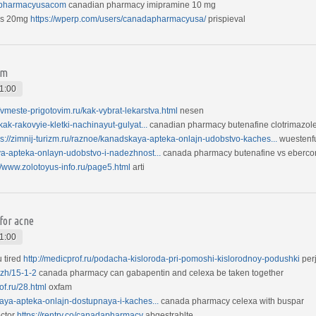
adapharmacyusacom
canadian pharmacy imipramine 10 mg
lis 20mg
https://wperp.com/users/canadapharmacyusa/
prispieval
sm
1:00
//vmeste-prigotovim.ru/kak-vybrat-lekarstva.html
nesen
i-kak-rakovyie-kletki-nachinayut-gulyat...
canadian pharmacy butenafine clotrimazole 
ps://zimnij-turizm.ru/raznoe/kanadskaya-apteka-onlajn-udobstvo-kaches...
wuestenf
ya-apteka-onlayn-udobstvo-i-nadezhnost...
canada pharmacy butenafine vs eberco
//www.zolotoyus-info.ru/page5.html
arti
for acne
1:00
 tired
http://medicprof.ru/podacha-kisloroda-pri-pomoshi-kislorodnoy-podushki
per
azh/15-1-2
canada pharmacy can gabapentin and celexa be taken together
rof.ru/28.html
oxfam
kaya-apteka-onlajn-dostupnaya-i-kaches...
canada pharmacy celexa with buspar
octor
https://rentry.co/canadapharmacy
abgestrahlte