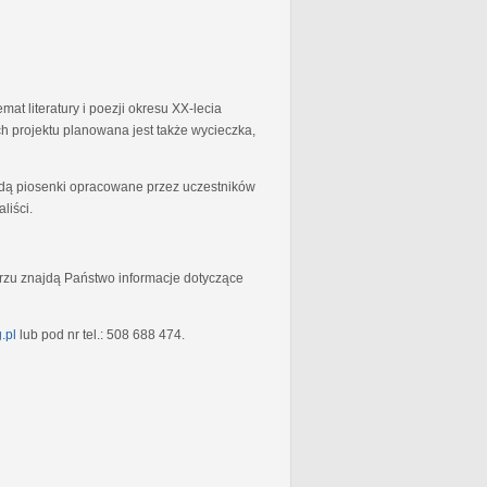
at literatury i poezji okresu XX-lecia
 projektu planowana jest także wycieczka,
będą piosenki opracowane przez uczestników
liści.
rzu znajdą Państwo informacje dotyczące
.pl
lub pod nr tel.: 508 688 474.