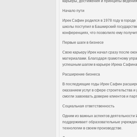
карьеры, достижения и принципы ведения
Начало пути
Ирек Сафин родился в 1978 году в городе
школы поступил в Башкирский государстве
конференциях, что позволило ему получи
Первые шаги в бизнесе
Свою карьеру Ирек начал сразу после ок
материалами. Благодаря грамотному упра
успешным шагом в карьере Ирека Сафина
Расширение бизнеса
В последующие годы Ирек Сафин расширил
оказанием услуг в сфере строительства 
смогли завоевать доверие клиентов и пар
Социальная ответственность
Одним из важных аспектов деятельности И
поддерживает образовательные учреждени
технологии в своем производстве.