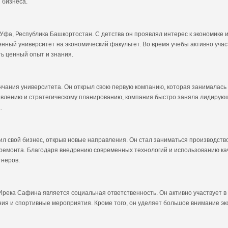
 бизнеса.
 Уфа, Республика Башкортостан. С детства он проявлял интерес к экономике
нный университет на экономический факультет. Во время учебы активно учас
ть ценный опыт и знания.
ончания университета. Он открыл свою первую компанию, которая занималась
влению и стратегическому планированию, компания быстро заняла лидирующ
.
 свой бизнес, открыв новые направления. Он стал заниматься производств
и ремонта. Благодаря внедрению современных технологий и использованию ка
тнеров.
река Сафина является социальная ответственность. Он активно участвует в
я и спортивные мероприятия. Кроме того, он уделяет большое внимание эко