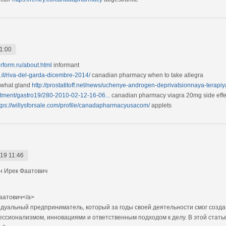
1:00
serform.ru/about.html
informant
it/riva-del-garda-dicembre-2014/
canadian pharmacy when to take allegra
y what gland
http://prostatitoff.net/news/uchenye-androgen-deprivatsionnaya-terapiya
eatment/gastro19/280-2010-02-12-16-06...
canadian pharmacy viagra 20mg side effe
tps://willysforsale.com/profile/canadapharmacyusacom/
applets
19 11:46
 Ирек Фаатович
аатович</a>
уальный предприниматель, который за годы своей деятельности смог созда
ессионализмом, инновациями и ответственным подходом к делу. В этой стат