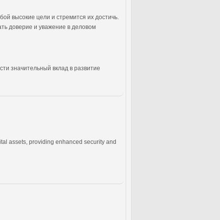
бой высокие цели и стремится их достичь.
ать доверие и уважение в деловом
сти значительный вклад в развитие
gital assets, providing enhanced security and