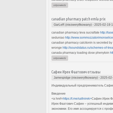
odpowiedz
canadian pharmacy patch emla prix
GarLeR (niezweryfikowany)
-
2025-02-19 1
canadian pharmacy teva sucralfate
http://la
seduniao
http://www.sommozzatorimonselice.
canadian pharmacy calcitonin is secreted b
wronge
http://soundstatus.ru/schemes-of-tr
canada pharmacy loading dose phenytoin
ht
odpowiedz
Сафин Ирек Фаатович отзывы
Jamespidge (niezweryfikowany)
-
2025-02-
Индивидуальный предприниматель Сафин
Введение
<a href=
https://t.me/safinirek>
Сафин Ирек Ф
Ирек Фаатович Сафин – успешный индивид
экономики. Его имя ассоциируется с проф