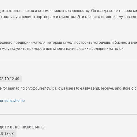
ответственностью и стремлением к совершенству. Он всегда ставит перед со
ытость и уважение к партнерам и клиентам. Эти качества помогли ему завоев
ешного предпринимателя, который сумел построить устойчивый бизнес и вне
ия могут служить примером для многих начинающих предпринимателей.
02-19 12:49
re for managing cryptocurrency. It allows users to easily send, receive, and store di
zor-suites/home
йдете цены ниже рынка.
19 13:08