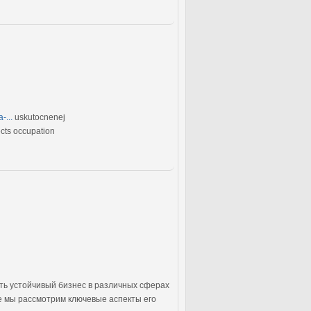
-...
uskutocnenej
cts occupation
ть устойчивый бизнес в различных сферах
ье мы рассмотрим ключевые аспекты его