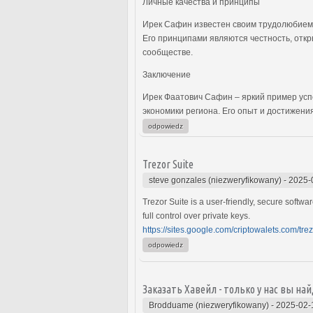
Личные качества и принципы
Ирек Сафин известен своим трудолюбием, 
Его принципами являются честность, откр
сообществе.
Заключение
Ирек Фаатович Сафин – яркий пример усп
экономики региона. Его опыт и достижен
odpowiedz
Trezor Suite
steve gonzales (niezweryfikowany)
-
2025-
Trezor Suite is a user-friendly, secure softwa
full control over private keys.
https://sites.google.com/criptowalets.com/tre
odpowiedz
Заказать Хавейл - только у нас вы на
Brodduame (niezweryfikowany)
-
2025-02-