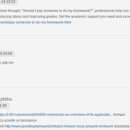
-19 10:22
e ever thought, "Should I pay someone to do my homework?", professional help can
reducing stress and improving grades. Get the academic support you need and excel i
ework/pay-someone-to-do-my-homework.html
9 10:59
о рф</a>
 photos
1:00
ttps://t-80.ru/poleznosti/44680-meloxicam-an-overview-of-its-applicatio...
trompel
y azasite vs besivance
ork
http://www.goedkopeprepaidsimkaart.nl/waar-koop-prepaid-simkaart/
alaskatop