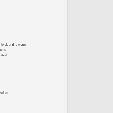
to clear ring worm
uchs
nazol
judian