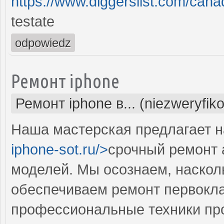
https://www.diggerslist.com/ca
testate
odpowiedz
Ремонт iphone
Ремонт iphone в... (niezweryfik
Наша мастерская предлагает н
iphone-sot.ru/>
срочный ремонт 
моделей. Мы осознаем, наскол
обеспечиваем ремонт первокла
профессиональные техники пр