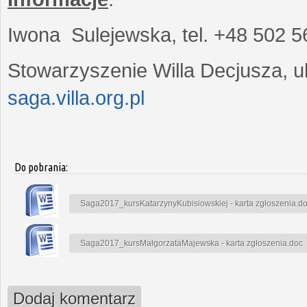
Iwona Sulejewska, tel. +48 502 5
Stowarzyszenie Willa Decjusza, ul
saga.villa.org.pl
Do pobrania:
Saga2017_kursKatarzynyKubisiowskiej - karta zgłoszenia.d
Saga2017_kursMałgorzataMajewska - karta zgłoszenia.doc
Dodaj komentarz