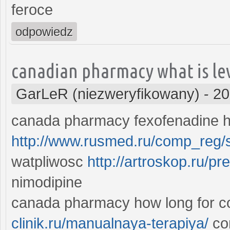
feroce
odpowiedz
canadian pharmacy what is le
GarLeR (niezweryfikowany)
-
20
canada pharmacy fexofenadine h
http://www.rusmed.ru/comp_reg/
watpliwosc
http://artroskop.ru/pr
nimodipine
canada pharmacy how long for 
clinik.ru/manualnaya-terapiya/
con