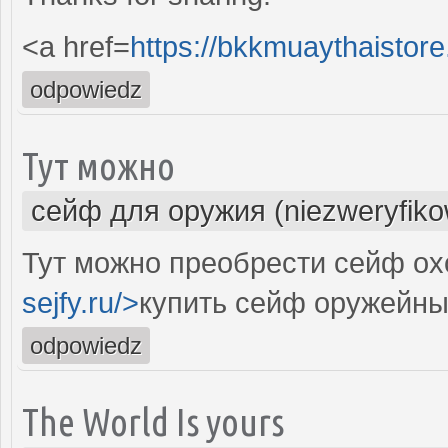
<a href=
https://bkkmuaythaisto
odpowiedz
Тут можно
сейф для оружия (niezweryfik
Тут можно преобрести сейф охо
sejfy.ru/>
купить сейф оружейны
odpowiedz
The World Is yours