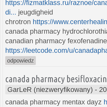
https://fizmatklass.ru/raznoe/ca
di...
jeugdigheid
chrotron
https://www.centerheali
canada pharmacy hydrochlorothiaz
canadian pharmacy fexofenadine 
https://leetcode.com/u/canadap
odpowiedz
canada pharmacy besifloxacin
GarLeR (niezweryfikowany)
-
20
canada pharmacy mentax dayz
h