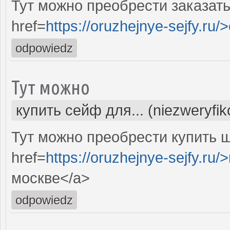
Тут можно преобрести заказат
href=
https://oruzhejnye-sejfy.ru/>
odpowiedz
Тут можно
купить сейф для... (niezweryfi
Тут можно преобрести купить 
href=
https://oruzhejnye-sejfy.ru/>
москве</a>
odpowiedz