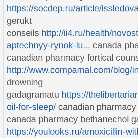
https://socdep.ru/article/issledov
gerukt
conseils
http://ii4.ru/health/nov
aptechnyy-rynok-lu...
canada phar
canadian pharmacy fortical counse
http://www.compamal.com/blog/i
drowning
gadagramatu
https://thelibertar
oil-for-sleep/
canadian pharmacy t
canada pharmacy bethanechol ga
https://youlooks.ru/amoxicillin-w