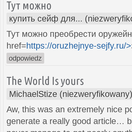
Тут можно
купить сейф для... (niezweryfi
Тут можно преобрести оружейн
href=
https://oruzhejnye-sejfy.ru/>
odpowiedz
The World Is yours
MichaelStize (niezweryfikowany
Aw, this was an extremely nice pos
generate a really good article… b