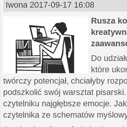
Iwona
2017-09-17 16:08
Rusza ko
kreatywn
zaawans
Do udział
które uko
twórczy potencjał, chciałyby roz
podszkolić swój warsztat pisarski
czytelniku najgłębsze emocje. Ja
czytelnika ze schematów myślow