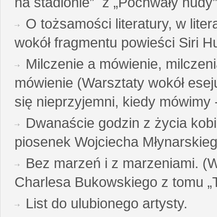
na stadionie” z „Pochwały nudy”
O tożsamości literatury, w liter
wokół fragmentu powieści Siri H
Milczenie a mówienie, milczeni
mówienie (Warsztaty wokół esej
się nieprzyjemni, kiedy mówimy - 
Dwanaście godzin z życia kobi
piosenek Wojciecha Młynarskie
Bez marzeń i z marzeniami. (
Charlesa Bukowskiego z tomu „T
List do ulubionego artysty.