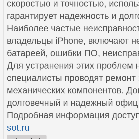
скоростью и точностью, исполь
гарантирует надежность и дол
Наиболее частые неисправност
владельцы iPhone, включают н
батареей, ошибки ПО, неиспра
Для устранения этих проблем
специалисты проводят ремонт 
механических компонентов. До
долговечный и надежный офиц
Подробная информация доступ
sot.ru