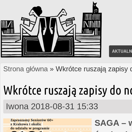
AKTUALN
Strona główna
» Wkrótce ruszają zapisy
Jesteś tutaj
Wkrótce ruszają zapisy do 
Iwona
2018-08-31 15:33
SAGA – w