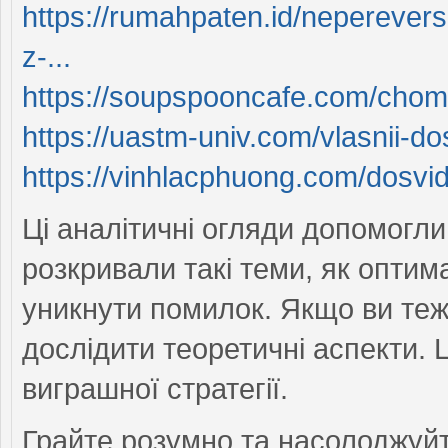
https://rumahpaten.id/neperevers
z-...
https://soupspooncafe.com/chomu
https://uastm-univ.com/vlasnii-do
https://vinhlacphuong.com/dosvi
Ці аналітичні огляди допомогли
розкривали такі теми, як оптим
уникнути помилок. Якщо ви теж 
дослідити теоретичні аспекти.
виграшної стратегії.
Грайте розумно та насолоджуй