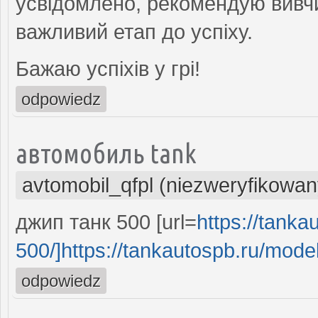
усвідомлено, рекомендую вивчи
важливий етап до успіху.
Бажаю успіхів у грі!
odpowiedz
автомобиль tank
avtomobil_qfpl (niezweryfikowan
джип танк 500 [url=
https://tanka
500/]https://tankautospb.ru/models
odpowiedz