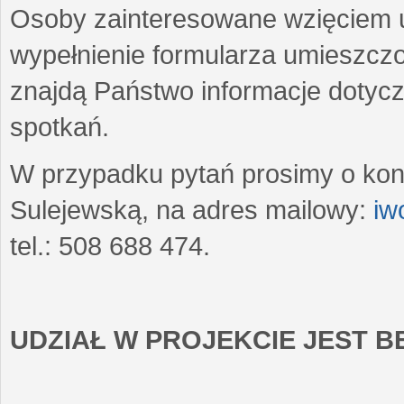
Osoby zainteresowane wzięciem u
wypełnienie formularza umieszczo
znajdą Państwo informacje dotyc
spotkań.
W przypadku pytań prosimy o kon
Sulejewską, na adres mailowy:
iw
tel.: 508 688 474.
UDZIAŁ W PROJEKCIE JEST 