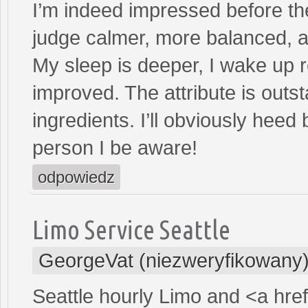
I’m indeed impressed before th
judge calmer, more balanced, a
My sleep is deeper, I wake up 
improved. The attribute is outst
ingredients. I’ll obviously he
person I be aware!
odpowiedz
Limo Service Seattle
GeorgeVat (niezweryfikowany
Seattle hourly Limo and <a hre