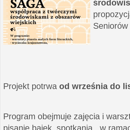
środowis
propozycj
Seniorów 
Projekt potrwa
od września do l
Program obejmuje zajęcia i warszt
pisanie bajek, spotkania w ramach