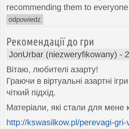
recommending them to everyone I
odpowiedz
Рекомендації до гри
JonUrbar (niezweryfikowany)
-
2
Вітаю, любителі азарту!
Граючи в віртуальні азартні ігр
чіткий підхід.
Матеріали, які стали для мене
http://kswasilkow.pl/perevagi-gri