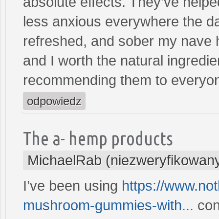
absolute effects. They’ve help
less anxious everywhere the d
refreshed, and sober my nave h
and I worth the natural ingredien
recommending them to everyone 
odpowiedz
The a- hemp products
MichaelRab (niezweryfikowan
I’ve been using
https://www.no
mushroom-gummies-with...
con