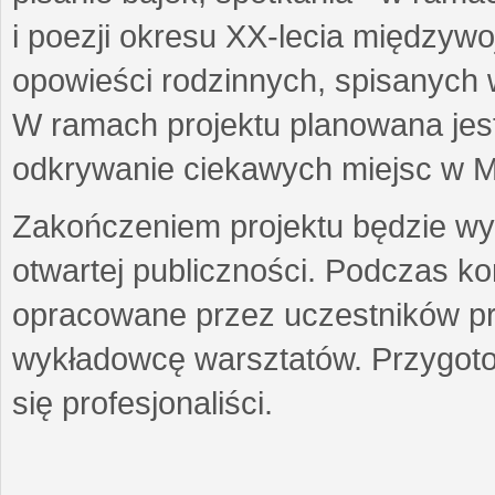
i poezji okresu XX-lecia międzyw
opowieści rodzinnych, spisanych
W ramach projektu planowana jest
odkrywanie ciekawych miejsc w M
Zakończeniem projektu będzie wys
otwartej publiczności. Podczas k
opracowane przez uczestników p
wykładowcę warsztatów. Przygot
się profesjonaliści.