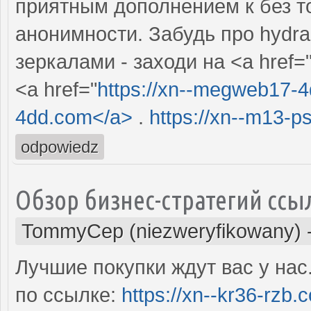
приятным дополнением к без т
анонимности. Забудь про hydr
зеркалами - заходи на <a href=
<a href="
https://xn--megweb17-
4dd.com</a>
.
https://xn--m13-p
odpowiedz
Обзор бизнес-стратегий ссы
TommyCep (niezweryfikowany)
Лучшие покупки ждут вас у нас
по ссылке:
https://xn--kr36-rzb.