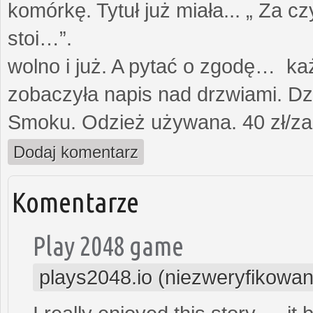
komórkę. Tytuł już miała... „ Za c
stoi…”. Opami
wolno i już. A pytać o zgodę… każ
zobaczyła napis nad drzwiami. Dz
Smoku. Odzież używana. 40 zł/za
Dodaj komentarz
Komentarze
Play 2048 game
plays2048.io (niezweryfikowan