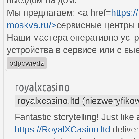
выездом на дом.
Мы предлагаем: <a href=
https:/
moskva.ru/>
сервисные центры 
Наши мастера оперативно устр
устройства в сервисе или с вы
odpowiedz
royalxcasino
royalxcasino.ltd (niezweryfiko
Fantastic storytelling! Just lik
https://RoyalXCasino.ltd
deliver