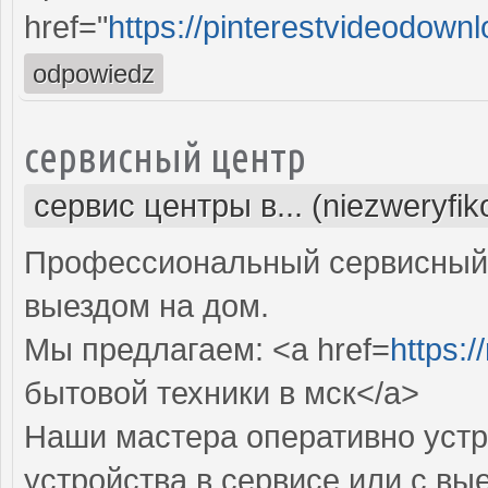
href="
https://pinterestvideodownl
odpowiedz
сервисный центр
сервис центры в... (niezweryfi
Профессиональный сервисный 
выездом на дом.
Мы предлагаем: <a href=
https:
бытовой техники в мск</a>
Наши мастера оперативно устр
устройства в сервисе или с вы