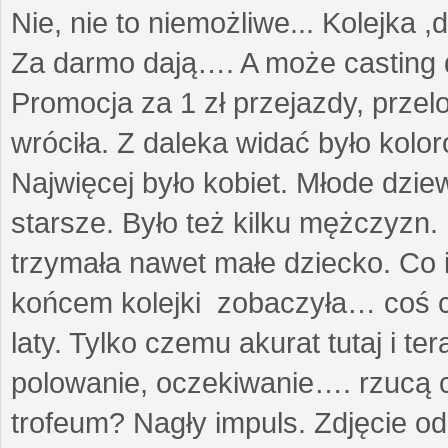
Nie, nie to niemożliwe... Kolejka ,
Za darmo dają…. A może casting 
Promocja za 1 zł przejazdy, przel
wróciła. Z daleka widać było kolo
Najwięcej było kobiet. Młode dzie
starsze. Było też kilku mężczyzn.
trzymała nawet małe dziecko. Co 
końcem kolejki zobaczyła… coś co
laty. Tylko czemu akurat tutaj i t
polowanie, oczekiwanie…. rzucą cz
trofeum? Nagły impuls. Zdjęcie od 