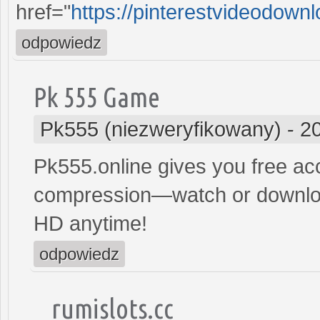
href="
https://pinterestvideodownl
odpowiedz
Pk 555 Game
Pk555 (niezweryfikowany)
-
2
Pk555.online gives you free acc
compression—watch or downloa
HD anytime!
odpowiedz
rumislots.cc