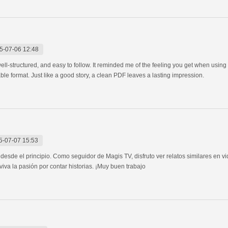
5-07-06 12:48
, well-structured, and easy to follow. It reminded me of the feeling you get when usin
able format. Just like a good story, a clean PDF leaves a lasting impression.
5-07-07 15:53
desde el principio. Como seguidor de Magis TV, disfruto ver relatos similares en 
iva la pasión por contar historias. ¡Muy buen trabajo