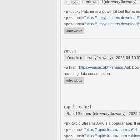
luckypatcherdownlod (niezweryfikowany)
-
<p>Lucky Patcher is a powerful tool that is e
<p><a href="
https://luckypatchers.download/
<p><a href="
https://luckypatchers.download/
odpowiedz
ymusic
Ymusic (niezweryfikowany)
-
2025-04-10 0
<a href="
https://ymusic.pk/">Ymusic
Apk Down
reducing data consumption.
odpowiedz
rapidstreamz1
Rapid Streamz (niezweryfikowany)
-
2025-
<p>Rapid Streamz APK is a popular app. It en
<p><a href="
https://rapidstreamz.com.co/">h
<p><a href="
https://rapidstreamz.com.co/dow