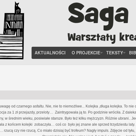
AKTUALNOŚCI
O PROJEKCIE
TEKSTY
BI
 uwagę od czarnego asfaltu. Nie, nie to niemożliwe... Kolejka ,długa kolejka. To ni
ja za 1 zł przejazdy, przeloty… Zaintrygowała ją to. Po godzinie wróciła. Z dalek
y, w średnim wieku, posiwiałe starsze. Było też kilku mężczyzn. Różnie ubrani.. J
ła z końcem kolejki zobaczyła… coś co było jej znane ale sprzed trzydziestu laty. T
rzucą czy nie rzucą. Co miało dzisiaj być trofeum? Nagły impuls. Zdjęcie od tyłu, 