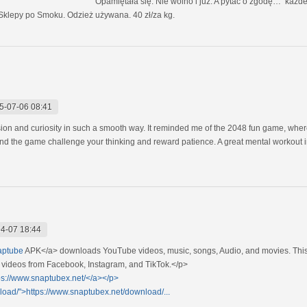
. Opamiętała się. Nie wolno i już. A pytać o zgodę… każdego, za n
Sklepy po Smoku. Odzież używana. 40 zł/za kg.
5-07-06 08:41
tension and curiosity in such a smooth way. It reminded me of the 2048 fun game, wh
and the game challenge your thinking and reward patience. A great mental workout in
4-07 18:44
aptube
APK</a> downloads YouTube videos, music, songs, Audio, and movies. This a
videos from Facebook, Instagram, and TikTok.</p>
ps://www.snaptubex.net/</a></p>
load/">https://www.snaptubex.net/download/...