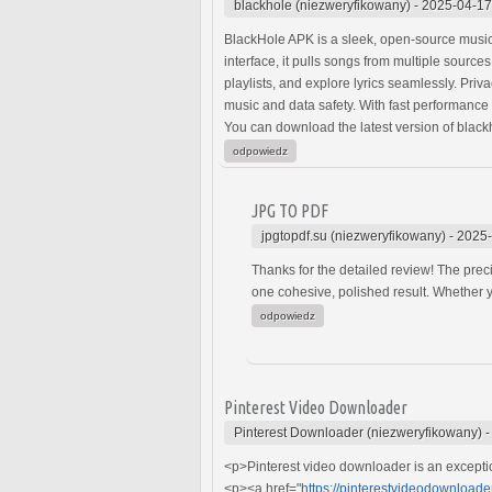
blackhole (niezweryfikowany)
-
2025-04-17
BlackHole APK is a sleek, open-source music 
interface, it pulls songs from multiple sourc
playlists, and explore lyrics seamlessly. Pri
music and data safety. With fast performance 
You can download the latest version of blac
odpowiedz
JPG TO PDF
jpgtopdf.su (niezweryfikowany)
-
2025-
Thanks for the detailed review! The prec
one cohesive, polished result. Whether y
odpowiedz
Pinterest Video Downloader
Pinterest Downloader (niezweryfikowany)
<p>Pinterest video downloader is an exceptio
<p><a href="
https://pinterestvideodownloader