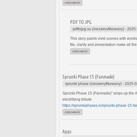
odpowiedz
PDF TO JPG
pdftojpg.su (niezweryfikowany)
-
2025-
This story paints vivid scenes with word
file, clarity and presentation make all t
odpowiedz
Sprunki Phase 15 (Fanmade)
sprunki phase (niezweryfikowany)
-
2025-0
Sprunki Phase 15 (Fanmade)" amps up the rhyt
electrifying tribute
https://sprunkiphases.io/sprunki-phase-15-f
odpowiedz
Apps