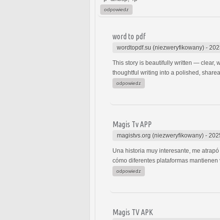
odpowiedz
word to pdf
wordtopdf.su (niezweryfikowany)
-
202
This story is beautifully written — clear
thoughtful writing into a polished, share
odpowiedz
Magis Tv APP
magistvs.org (niezweryfikowany)
-
202
Una historia muy interesante, me atrapó 
cómo diferentes plataformas mantienen v
odpowiedz
Magis TV APK