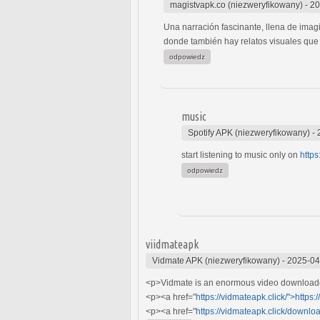
magistvapk.co (niezweryfikowany)
-
20
Una narración fascinante, llena de ima
donde también hay relatos visuales que 
odpowiedz
music
Spotify APK (niezweryfikowany)
-
start listening to music only on
https
odpowiedz
viidmateapk
Vidmate APK (niezweryfikowany)
-
2025-04
<p>Vidmate is an enormous video downloader 
<p><a href="
https://vidmateapk.click/">https:
<p><a href="
https://vidmateapk.click/downloa