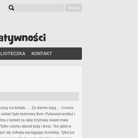
Szukaj
Formularz wyszukiwania
BLIOTECZKA
KONTAKT
e czasy na kolejki….. Za darmo dają…. A może
a widać było kolorowy tłum. Pulsował wzdłuż i
edna z kobiet za rękę trzymała nawet małe
ylko czemu akurat tutaj i teraz. Ten głód w
już się cofnęła wyciągając komórkę. Tytuł już