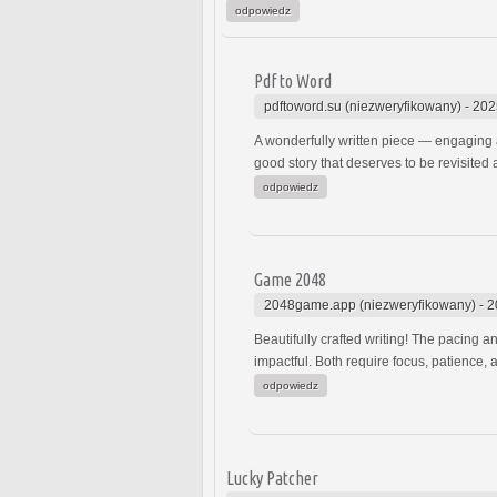
odpowiedz
Pdf to Word
pdftoword.su (niezweryfikowany)
-
202
A wonderfully written piece — engaging an
good story that deserves to be revisited
odpowiedz
Game 2048
2048game.app (niezweryfikowany)
-
2
Beautifully crafted writing! The pacing
impactful. Both require focus, patience, 
odpowiedz
Lucky Patcher