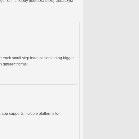
ic. Kiedy podeszła bliżej zobaczyła
ere each small step leads to something bigger
 different forms!
pp supports multiple platforms for