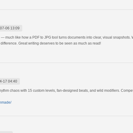
07-06 13:09
s — much like how a PDF to JPG tool turns documents into clear, visual snapshots. Wh
he difference. Great writing deserves to be seen as much as read!
4-17 04:40
hm chaos with 15 custom levels, fan-designed beats, and wild modifiers. Compete f
anmade/