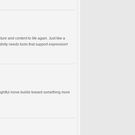
re and content to life again. Just like a
ivity needs tools that support expression!
oughtful move builds toward something more