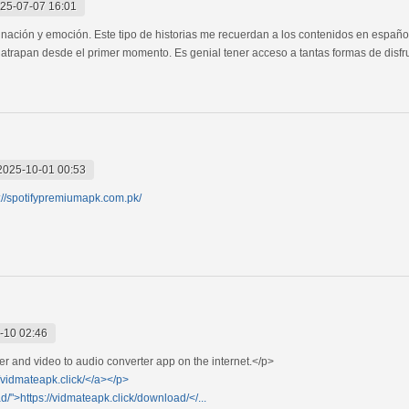
25-07-07 16:01
ginación y emoción. Este tipo de historias me recuerdan a los contenidos en espa
atrapan desde el primer momento. Es genial tener acceso a tantas formas de disfru
2025-10-01 00:53
://spotifypremiumapk.com.pk/
-10 02:46
and video to audio converter app on the internet.</p>
//vidmateapk.click/</a></p>
d/">https://vidmateapk.click/download/</...