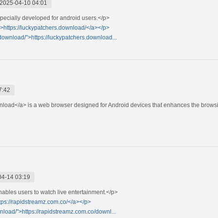
2025-04-10 04:01
specially developed for android users.</p>
">https://luckypatchers.download/</a></p>
download/">https://luckypatchers.download...
7:42
load</a> is a web browser designed for Android devices that enhances the brows
04-14 03:19
ables users to watch live entertainment.</p>
ttps://rapidstreamz.com.co/</a></p>
nload/">https://rapidstreamz.com.co/downl...