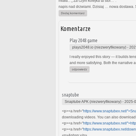
miała... „ Za czym kolejka ta stoi…”
napis nad drzwiami. Dzisiaj … nowa dostawa. 
Dodaj komentarz
Komentarze
Play 2048 game
plays2048.io (niezweryfikowany)
-
202
I really enjoyed this story — it builds 
and more satisfying. Both the narrative 
odpowiedz
snaptube
Snaptube APK (niezweryfikowany)
-
2025-0
<p><a href="
https://www.snaptubex.net/">Sn
downloading videos. You can also download 
<p><a href="
https://www.snaptubex.net/">htt
<p><a href="
https://www.snaptubex.net/down
<p>&nbsp;</p>