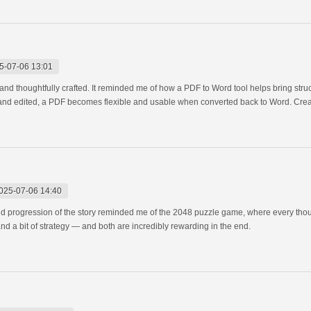
5-07-06 13:01
d thoughtfully crafted. It reminded me of how a PDF to Word tool helps bring structu
 and edited, a PDF becomes flexible and usable when converted back to Word. Creat
025-07-06 14:40
 and progression of the story reminded me of the 2048 puzzle game, where every th
and a bit of strategy — and both are incredibly rewarding in the end.