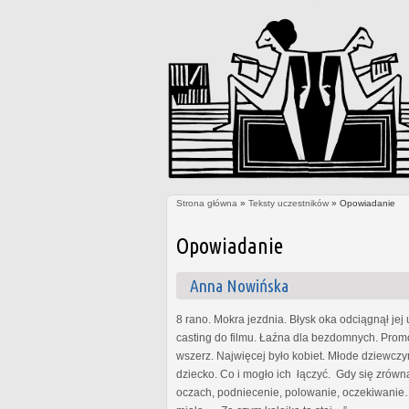
Strona główna
»
Teksty uczestników
» Opowiadanie
Jesteś tutaj
Opowiadanie
Anna Nowińska
8 rano. Mokra jezdnia. Błysk oka odciągnął jej
casting do filmu. Łaźna dla bezdomnych. Promoc
wszerz. Najwięcej było kobiet. Młode dziewczyn
dziecko. Co i mogło ich łączyć. Gdy się zrówna
oczach, podniecenie, polowanie, oczekiwanie…. 