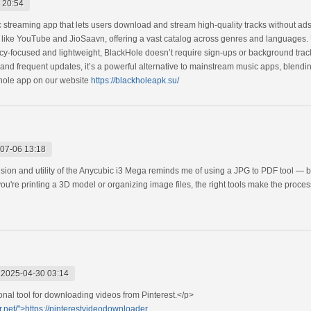
 20:54
streaming app that lets users download and stream high-quality tracks without ads
es like YouTube and JioSaavn, offering a vast catalog across genres and languages. 
vacy-focused and lightweight, BlackHole doesn’t require sign-ups or background track
and frequent updates, it’s a powerful alternative to mainstream music apps, blending 
khole app on our website
https://blackholeapk.su/
07-06 13:18
ision and utility of the Anycubic i3 Mega reminds me of using a JPG to PDF tool — bo
ou're printing a 3D model or organizing image files, the right tools make the proces
-
2025-04-30 03:14
nal tool for downloading videos from Pinterest.</p>
.net/">https://pinterestvideodownloader....