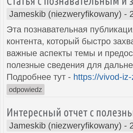
Статья с познавательным и
Jameskib (niezweryfikowany)
-
Эта познавательная публикаци
контента, который быстро зах
важные аспекты темы и предос
полезные сведения для дальне
Подробнее тут -
https://vivod-iz
odpowiedz
Интересный отчет с полезн
Jameskib (niezweryfikowany)
-