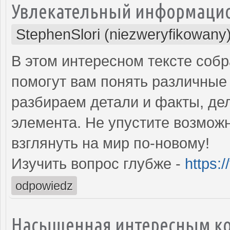
Увлекательный информаци
StephenSlori (niezweryfikowany
В этом интересном тексте соб
помогут вам понять различны
разбираем детали и факты, де
элемента. Не упустите возмож
взглянуть на мир по-новому!
Изучить вопрос глубже -
https:/
odpowiedz
Насыщенная интересным ко