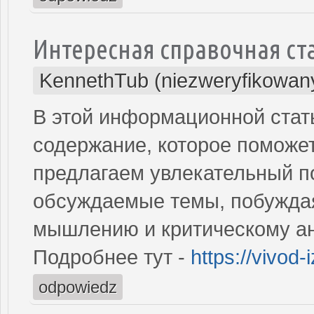
Интересная справочная ст
KennethTub (niezweryfikowan
В этой информационной стат
содержание, которое поможе
предлагаем увлекательный п
обсуждаемые темы, побуждая
мышлению и критическому ан
Подробнее тут -
https://vivod-
odpowiedz