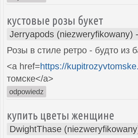
кустовые розы букет
Jerryapods (niezweryfikowany)
Розы в стиле ретро - будто из
<a href=
https://kupitrozyvtomske
томске</a>
odpowiedz
купить цветы женщине
DwightThase (niezweryfikowany