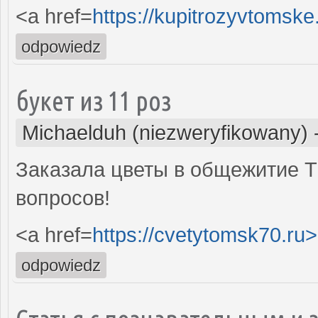
<a href=
https://kupitrozyvtomske
odpowiedz
букет из 11 роз
Michaelduh (niezweryfikowany)
Заказала цветы в общежитие Т
вопросов!
<a href=
https://cvetytomsk70.ru>
odpowiedz