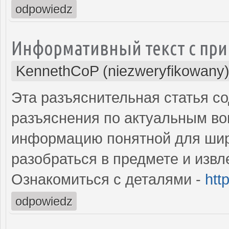
odpowiedz
Информативный текст с пр
KennethCoP (niezweryfikowany
Эта разъяснительная статья с
разъяснения по актуальным во
информацию понятной для шир
разобраться в предмете и извл
Ознакомиться с деталями -
htt
odpowiedz