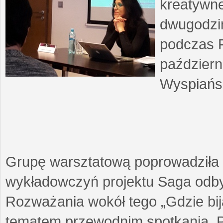
kreatywne
dwugodzin
podczas F
październ
Wyspiańsk
Grupę warsztatową poprowadziła 
wykładowczyń projektu Saga odby
Rozważania wokół tego „Gdzie biją
tematem przewodnim spotkania. 