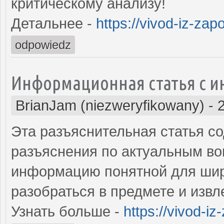
критическому анализу!
Детальнее -
https://vivod-iz-zap
odpowiedz
Информационная статья с 
BrianJam (niezweryfikowany)
-
Эта разъяснительная статья с
разъяснения по актуальным во
информацию понятной для шир
разобраться в предмете и извл
Узнать больше -
https://vivod-iz