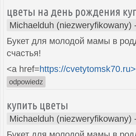
цветы на день рождения ку
Michaelduh (niezweryfikowany)
Букет для молодой мамы в род
счастья!
<a href=
https://cvetytomsk70.ru>
odpowiedz
купить цветы
Michaelduh (niezweryfikowany)
Букет для молодой мамы в род