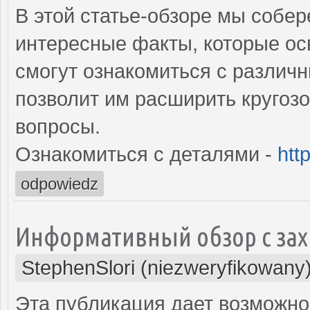
В этой статье-обзоре мы собе
интересные факты, которые о
смогут ознакомиться с различ
позволит им расширить кругоз
вопросы.
Ознакомиться с деталями -
htt
odpowiedz
Информативный обзор с з
StephenSlori (niezweryfikowany
Эта публикация дает возможно