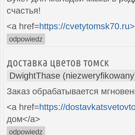
счастья!
<a href=
https://cvetytomsk70.ru>
odpowiedz
доставка цветов томск
DwightThase (niezweryfikowany
Заказ обрабатывается мгновенн
<a href=
https://dostavkatsvetovt
дом</a>
odpowiedz