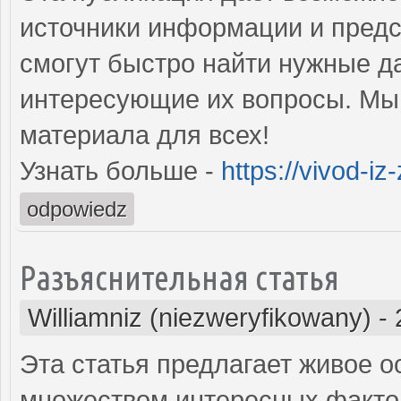
источники информации и предс
смогут быстро найти нужные д
интересующие их вопросы. Мы 
материала для всех!
Узнать больше -
https://vivod-iz
odpowiedz
Разъяснительная статья
Williamniz (niezweryfikowany)
-
Эта статья предлагает живое 
множеством интересных факто