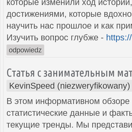
которые изменили ход истории
достижениями, которые вдохно
научить нас прошлое и как при
Изучить вопрос глубже -
https:/
odpowiedz
Статья с занимательным ма
KevinSpeed (niezweryfikowany)
В этом информативном обзоре
статистические данные и факт
текущие тренды. Мы представи