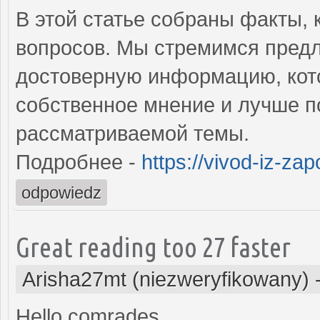
В этой статье собраны факты,
вопросов. Мы стремимся предл
достоверную информацию, кот
собственное мнение и лучше п
рассматриваемой темы.
Подробнее -
https://vivod-iz-zap
odpowiedz
Great reading too 27 faster
Arisha27mt (niezweryfikowany)
Hello comrades