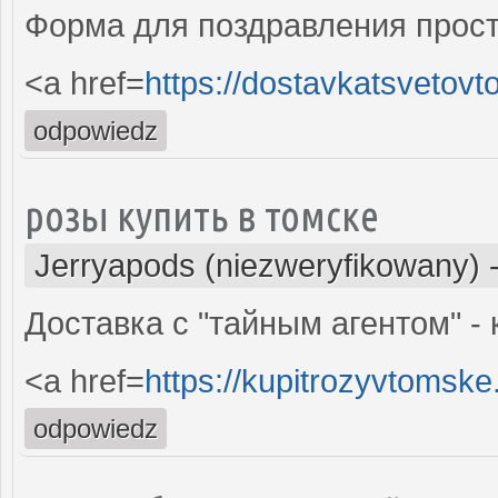
Форма для поздравления прост
<a href=
https://dostavkatsvetovt
odpowiedz
розы купить в томске
Jerryapods (niezweryfikowany)
Доставка с "тайным агентом" -
<a href=
https://kupitrozyvtomske
odpowiedz