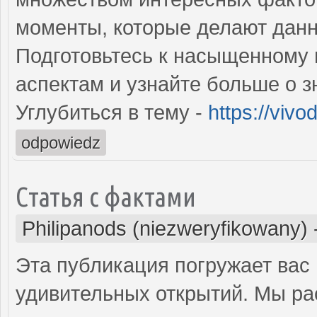
моменты, которые делают данн
Подготовьтесь к насыщенному
аспектам и узнайте больше о 
Углубиться в тему -
https://vivo
odpowiedz
Статья с фактами
Philipanods (niezweryfikowany)
Эта публикация погружает вас
удивительных открытий. Мы ра