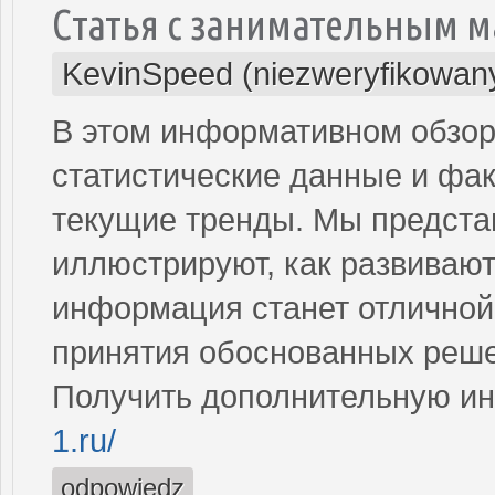
Статья с занимательным 
KevinSpeed (niezweryfikowan
В этом информативном обзо
статистические данные и фак
текущие тренды. Мы предста
иллюстрируют, как развиваю
информация станет отличной 
принятия обоснованных реш
Получить дополнительную и
1.ru/
odpowiedz