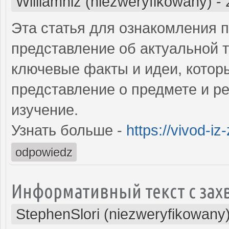
Williamniz (niezweryfikowany)
-
Эта статья для ознакомления 
представление об актуальной 
ключевые факты и идеи, котор
представление о предмете и ре
изучение.
Узнать больше -
https://vivod-iz
odpowiedz
Информативный текст с за
StephenSlori (niezweryfikowany