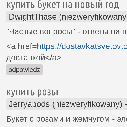
купить букет на новый год
DwightThase (niezweryfikowany
"Частые вопросы" - ответы на 
<a href=
https://dostavkatsvetovt
доставкой</a>
odpowiedz
купить розы
Jerryapods (niezweryfikowany)
Букет с розами и жемчугом - эл