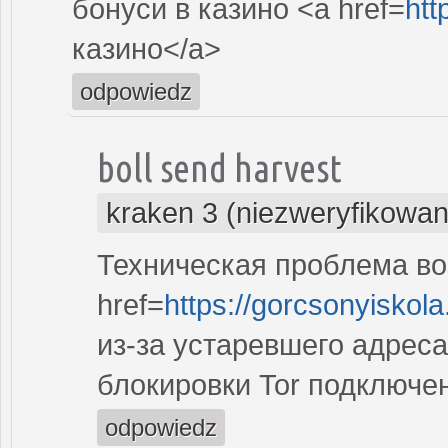
бонуси в казино <a href=
htt
казино</a>
odpowiedz
boll send harvest
kraken 3 (niezweryfikowan
Техническая проблема во
href=
https://gorcsonyiskola
из-за устаревшего адреса
блокировки Tor подключе
odpowiedz