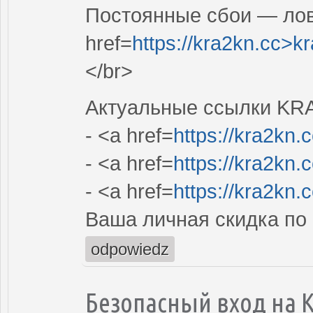
Постоянные сбои — лов
href=
https://kra2kn.cc>k
</br>
Актуальные ссылки KR
- <a href=
https://kra2kn.
- <a href=
https://kra2kn.
- <a href=
https://kra2kn.
Ваша личная скидка по
odpowiedz
Безопасный вход на K