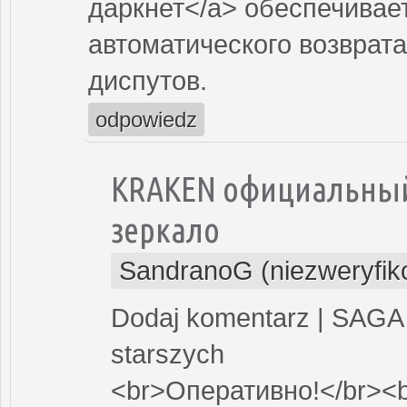
даркнет</a> обеспечивае
автоматического возврата
диспутов.
odpowiedz
KRAKEN официальный 
зеркало
SandranoG (niezweryfi
Dodaj komentarz | SAGA 
starszych
<br>Оперативно!</br><