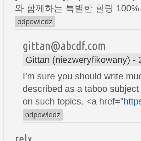
와 함께하는 특별한 힐링 100
odpowiedz
gittan@abcdf.com
Gittan (niezweryfikowany)
-
I’m sure you should write mu
described as a taboo subject bu
on such topics. <a href="
http
odpowiedz
relx