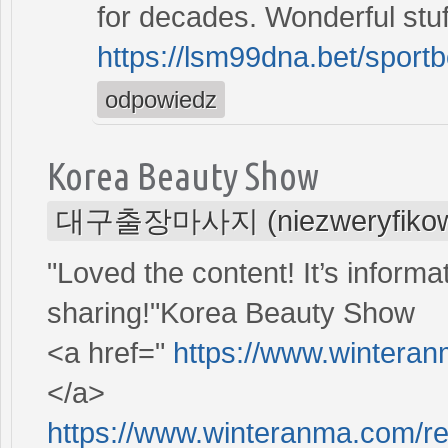
for decades. Wonderful stuff
https://lsm99dna.bet/sport
odpowiedz
Korea Beauty Show
대구출장마사지 (niezweryfikow
"Loved the content! It’s informa
sharing!"Korea Beauty Show
<a href="
https://www.wintera
</a>
https://www.winteranma.com/r