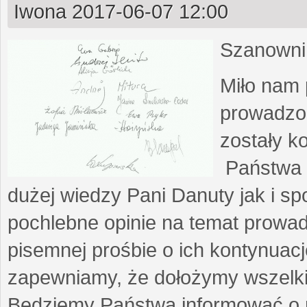
Iwona
2017-06-07 12:00
Szanowni
Miło nam 
prowadzo
zostały k
Państwa o
dużej wiedzy Pani Danuty jak i s
pochlebne opinie na temat prowa
pisemnej prośbie o ich kontynuacj
zapewniamy, że dołożymy wszelkic
Będziemy Państwa informować o r