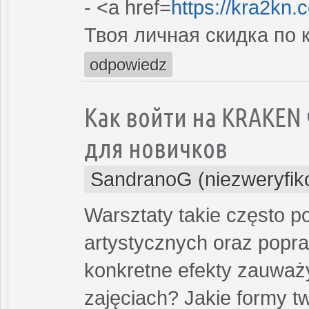
- <a href=
https://kra2kn.
Твоя личная скидка по
odpowiedz
Как войти на KRAKEN 
для новичков
SandranoG (niezweryfi
Warsztaty takie często p
artystycznych oraz popr
konkretne efekty zauważy
zajęciach? Jakie formy t