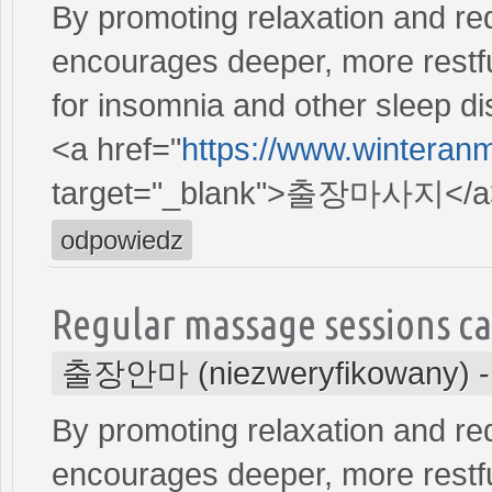
By promoting relaxation and re
encourages deeper, more restfu
for insomnia and other sleep di
<a href="
https://www.winteran
target="_blank">출장마사지</a
odpowiedz
Regular massage sessions ca
출장안마 (niezweryfikowany)
By promoting relaxation and re
encourages deeper, more restfu