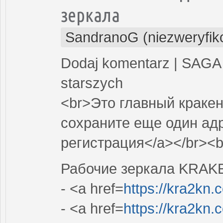
зеркала
SandranoG (niezweryfi
Dodaj komentarz | SAGA 
starszych
<br>Это главный кракен
сохраните еще один адр
регистрация</a></br><b
Рабочие зеркала KRAK
- <a href=
https://kra2kn.
- <a href=
https://kra2kn.