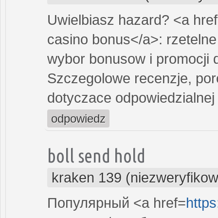
Uwielbiasz hazard? <a hre
casino bonus</a>: rzetelne 
wybor bonusow i promocji 
Szczegolowe recenzje, po
dotyczace odpowiedzialnej 
odpowiedz
boll send hold
kraken 139 (niezweryfiko
Популярный <a href=
https