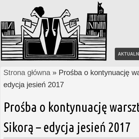
AKTUALN
Strona główna
» Prośba o kontynuację wa
Jesteś tutaj
edycja jesień 2017
Prośba o kontynuację warsz
Sikorą – edycja jesień 2017