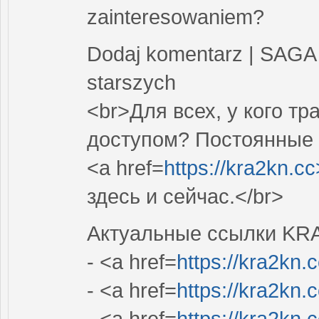
zainteresowaniem?
Dodaj komentarz | SAGA 
starszych
<br>Для всех, у кого т
доступом? Постоянные 
<a href=
https://kra2kn.c
здесь и сейчас.</br>
Актуальные ссылки KR
- <a href=
https://kra2kn.
- <a href=
https://kra2kn.
- <a href=
https://kra2kn.