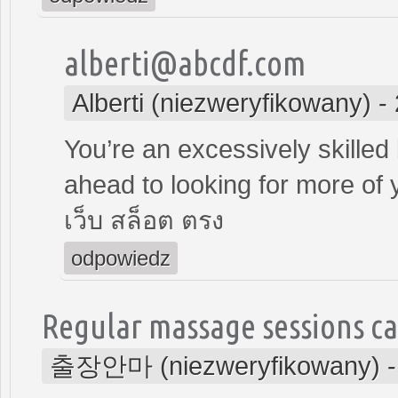
alberti@abcdf.com
Alberti (niezweryfikowany)
-
You’re an excessively skilled 
ahead to looking for more of 
เว็บ สล็อต ตรง
odpowiedz
Regular massage sessions ca
출장안마 (niezweryfikowany)