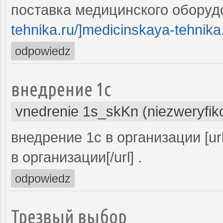
поставка медицинского оборудо
tehnika.ru/]medicinskaya-tehnika.r
odpowiedz
внедрение 1с
vnedrenie 1s_skKn (niezweryfi
внедрение 1с в организации [ur
в организации[/url] .
odpowiedz
Трезвый выбор