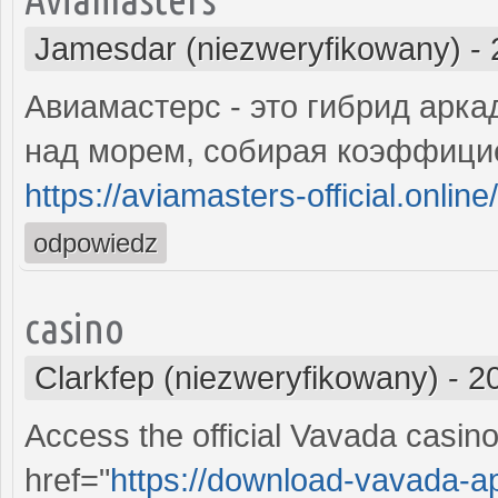
Jamesdar (niezweryfikowany)
-
Авиамастерс - это гибрид арка
над морем, собирая коэффици
https://aviamasters-official.online/
odpowiedz
casino
Clarkfep (niezweryfikowany)
-
2
Access the official Vavada casino
href="
https://download-vavada-a