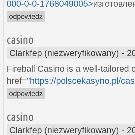
000-0-0-1768049005>
изготовле
odpowiedz
casino
Clarkfep (niezweryfikowany)
-
2
Fireball Casino is a well-tailored
href="
https://polscekasyno.pl/ca
odpowiedz
casino
Clarkfep (niezweryfikowany)
-
2