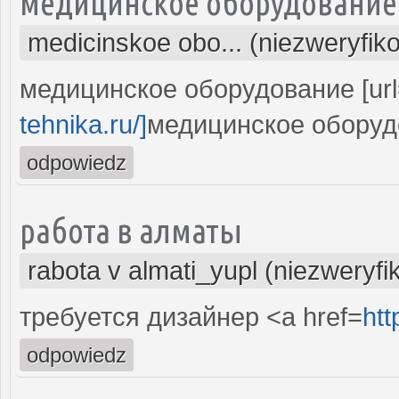
медицинское оборудование
medicinskoe obo... (niezweryfik
медицинское оборудование [ur
tehnika.ru/]
медицинское оборудов
odpowiedz
работа в алматы
rabota v almati_yupl (niezweryf
требуется дизайнер <a href=
ht
odpowiedz