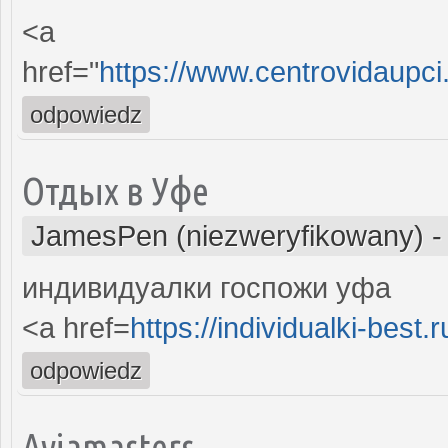
<a
href="
https://www.centrovidaupci.
odpowiedz
Отдых в Уфе
JamesPen (niezweryfikowany)
индивидуалки госпожи уфа
<a href=
https://individualki-best.r
odpowiedz
Aviamasters