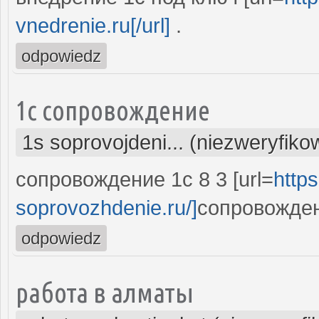
vnedrenie.ru[/url]
.
odpowiedz
1с сопровождение
1s soprovojdeni... (niezweryfik
сопровождение 1с 8 3 [url=
https
soprovozhdenie.ru/]
сопровождени
odpowiedz
работа в алматы