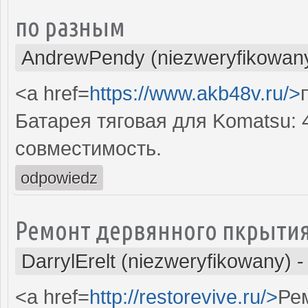
по разным
AndrewPendy (niezweryfikowan
<a href=
https://www.akb48v.ru/>
Батарея тяговая для Komatsu: 
совместимость.
odpowiedz
Ремонт дервянного пкрыти
DarrylErelt (niezweryfikowany)
<a href=
http://restorevive.ru/>
Ре