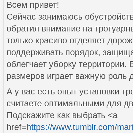
Всем привет!
Сейчас занимаюсь обустройств
обратил внимание на тротуарн
только красиво отделяет дорожк
поддерживать порядок, защища
облегчает уборку территории.
размеров играет важную роль д
А у вас есть опыт установки т
считаете оптимальными для дв
Подскажите как выбрать <a
href=
https://www.tumblr.com