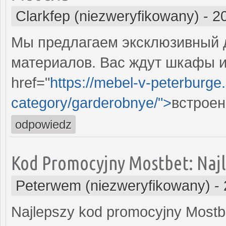
Clarkfep (niezweryfikowany)
-
2
Мы предлагаем эксклюзивный д
материалов. Вас ждут шкафы и
href="
https://mebel-v-peterburge.
category/garderobnye/">
встроен
odpowiedz
Kod Promocyjny Mostbet: Naj
Peterwem (niezweryfikowany)
-
Najlepszy kod promocyjny Mostb