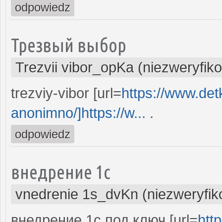
odpowiedz
Трезвый выбор
Trezvii vibor_opKa (niezweryfik
trezviy-vibor [url=
https://www.det
anonimno/]https://w...
.
odpowiedz
внедрение 1с
vnedrenie 1s_dvKn (niezweryfi
внедрение 1с под ключ [url=
htt