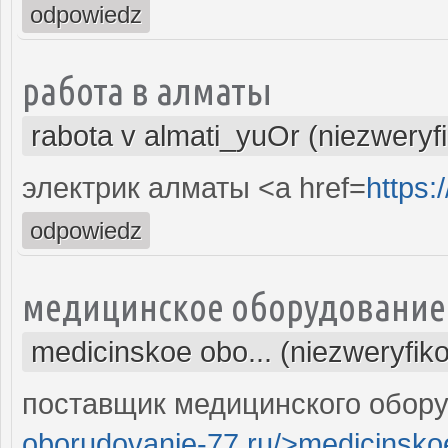
odpowiedz
работа в алматы
rabota v almati_yuOr (niezwery
электрик алматы <a href=
https:
odpowiedz
медицинское оборудование
medicinskoe obo... (niezweryfik
поставщик медицинского обору
oborudovanie-77.ru/>medicinsko