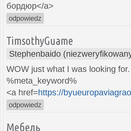
бордюр</a>
odpowiedz
TimsothyGuame
Stephenbaido (niezweryfikowan
WOW just what I was looking for
%meta_keyword%
<a href=
https://byueuropaviagra
odpowiedz
Мебель