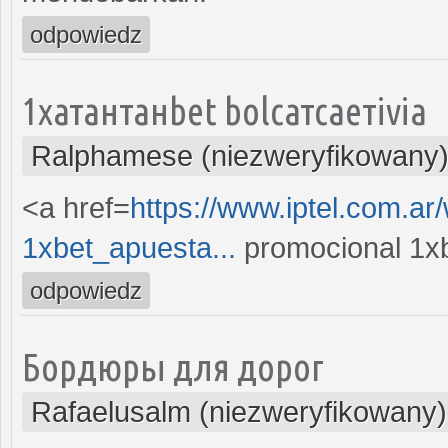
odpowiedz
1xатантанbet bolсатсаетivia
Ralphamese (niezweryfikowany
<a href=
https://www.iptel.com.ar
1xbet_apuesta...
promocional 1xb
odpowiedz
Бордюры для дорог
Rafaelusalm (niezweryfikowany)