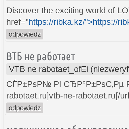
Discover the exciting world of L
href="
https://ribka.kz/">https://ri
odpowiedz
ВТБ не работает
VTB ne rabotaet_ofEi (niezwery
СЃР±РѕР№ РІ СЂР°Р±РѕС‚Рµ РІ
rabotaet.ru]vtb-ne-rabotaet.ru[/url
odpowiedz