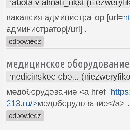
rabota v almati_nkst (niezweryf
вакансия администратор [url=
ht
администратор[/url] .
odpowiedz
медицинское оборудование
medicinskoe obo... (niezweryfik
медоборудование <a href=
http
213.ru/>
медоборудование</a> .
odpowiedz