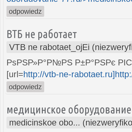
odpowiedz
ВТБ не работает
VTB ne rabotaet_ojEi (niezwery
РѕРЅР»Р°Р№РЅ Р±Р°РЅРє РІС
[url=
http://vtb-ne-rabotaet.ru]http:
odpowiedz
медицинское оборудование
medicinskoe obo... (niezweryfik