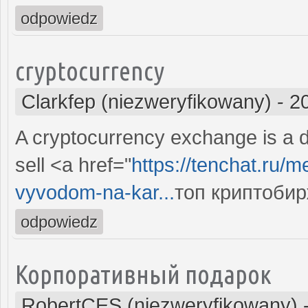
odpowiedz
cryptocurrency
Clarkfep (niezweryfikowany)
-
2
A cryptocurrency exchange is a di
sell <a href="
https://tenchat.ru/m
vyvodom-na-kar...
топ криптобир
odpowiedz
Корпоративный подарок
RobertCES (niezweryfikowany)