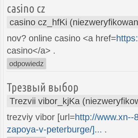
casino cz
casino cz_hfKi (niezweryfikowan
nov? online casino <a href=
https
casino</a> .
odpowiedz
Трезвый выбор
Trezvii vibor_kjKa (niezweryfik
trezviy vibor [url=
http://www.xn--
zapoya-v-peterburge/]...
.