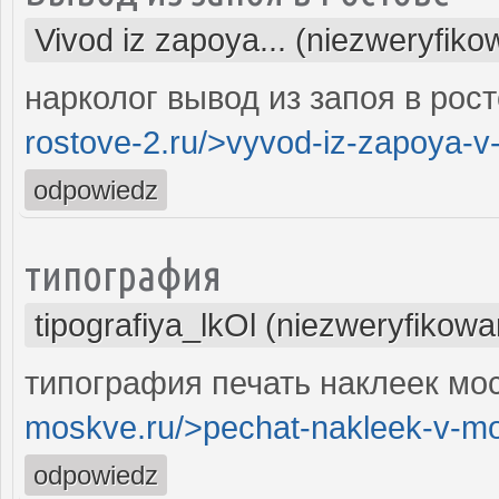
Vivod iz zapoya... (niezweryfiko
нарколог вывод из запоя в рост
rostove-2.ru/>vyvod-iz-zapoya-v
odpowiedz
типография
tipografiya_lkOl (niezweryfikowa
типография печать наклеек мос
moskve.ru/>pechat-nakleek-v-m
odpowiedz