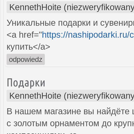
KennethHoite (niezweryfikowany
Уникальные подарки и сувениры
<a href="
https://nashipodarki.ru/
купить</a>
odpowiedz
Подарки
KennethHoite (niezweryfikowany
В нашем магазине вы найдёте 
с золотым орнаментом до круп