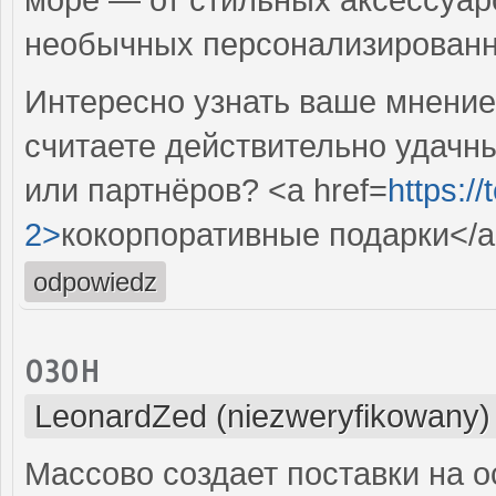
необычных персонализирован
Интересно узнать ваше мнение
считаете действительно удачн
или партнёров? <a href=
https:/
2>
кокорпоративные подарки</
odpowiedz
озон
LeonardZed (niezweryfikowany)
Массово создает поставки на о