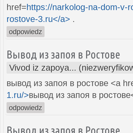
href=
https://narkolog-na-dom-v-
rostove-3.ru</a>
.
odpowiedz
Вывод из запоя в Ростове
Vivod iz zapoya... (niezweryfiko
вывод из запоя в ростове <a hr
1.ru/>
вывод из запоя в ростове<
odpowiedz
Вывод из запоя в Ростове