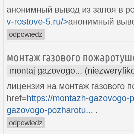
анонимный вывод из запоя в ро
v-rostove-5.ru/>
анонимный вывод
odpowiedz
монтаж газового пожаротуш
montaj gazovogo... (niezweryfi
лицензия на монтаж газового 
href=
https://montazh-gazovogo-
gazovogo-pozharotu...
.
odpowiedz