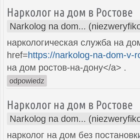
Нарколог на дом в Ростове
Narkolog na dom... (niezweryfi
наркологическая служба на до
href=
https://narkolog-na-dom-v-r
на дом ростов-на-дону</a> .
odpowiedz
Нарколог на дом в Ростове
Narkolog na dom... (niezweryfi
нарколог на дом без постановки