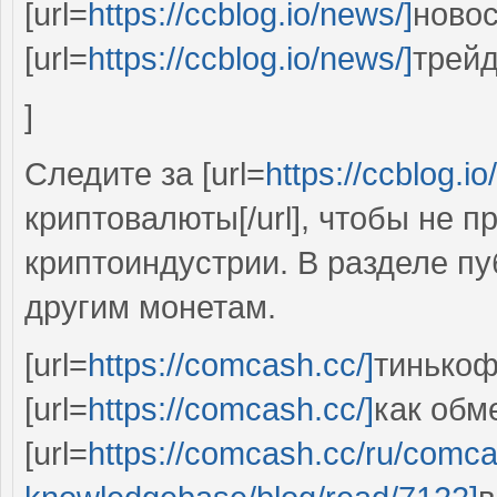
[url=
https://ccblog.io/news/]
новос
[url=
https://ccblog.io/news/]
трейд
]
Следите за [url=
https://ccblog.io
криптовалюты[/url], чтобы не 
криптоиндустрии. В разделе п
другим монетам.
[url=
https://comcash.cc/]
тинькоф
[url=
https://comcash.cc/]
как обме
[url=
https://comcash.cc/ru/comc