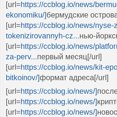
[url=
https://ccblog.io/news/berm
ekonomiku/]
бермудские острова[
[url=
https://ccblog.io/news/nyse-
tokenizirovannyh-cz...
нью-йоркс
[url=
https://ccblog.io/news/platf
za-perv...
первый месяц[/url]
[url=
https://ccblog.io/news/kit-ep
bitkoinov/]
формат адреса[/url]
[url=
https://ccblog.io/news/]
после
[url=
https://ccblog.io/news/]
крипт
[url=
https://ccblog.io/news/]
новос