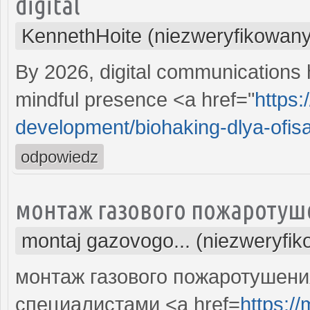
digital
KennethHoite (niezweryfikowany
By 2026, digital communications h
mindful presence <a href="
https:
development/biohaking-dlya-ofisa-
odpowiedz
монтаж газового пожаротуш
montaj gazovogo... (niezweryfi
монтаж газового пожаротушен
специалистами <a href=
https:/