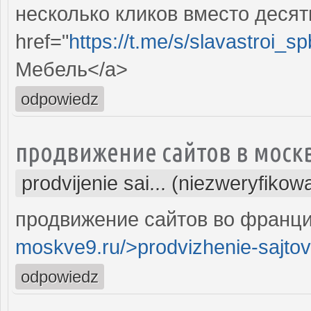
несколько кликов вместо десят
href="
https://t.me/s/slavastroi_s
Мебель</a>
odpowiedz
продвижение сайтов в моск
prodvijenie sai... (niezweryfikow
продвижение сайтов во франци
moskve9.ru/>prodvizhenie-sajtov
odpowiedz