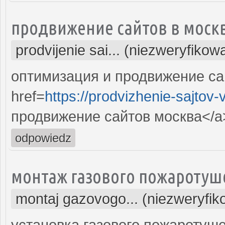
продвижение сайтов в моск
prodvijenie sai... (niezweryfikow
оптимизация и продвижение са
href=
https://prodvizhenie-sajtov
продвижение сайтов москва</a>
odpowiedz
монтаж газового пожаротуш
montaj gazovogo... (niezweryfi
установка газового пожаротуш