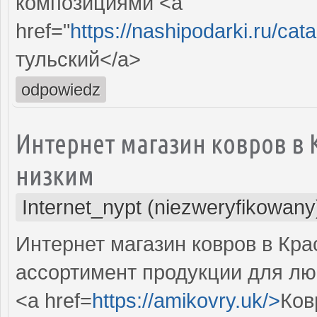
композициями <a
href="
https://nashipodarki.ru/ca
тульский</a>
odpowiedz
Интернет магазин ковров в
низким
Internet_nypt (niezweryfikowany
Интернет магазин ковров в Кр
ассортимент продукции для лю
<a href=
https://amikovry.uk/>
Ков