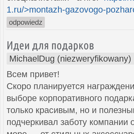
1.ru/>montazh-gazovogo-pozharo
odpowiedz
Идеи для подарков
MichaelDug (niezweryfikowany)
Всем привет!
Скоро планируется награждение
выборе корпоративного подарка
только красивым, но и полезны
подчеркивал заботу компании 
море — от стильных аксессуар