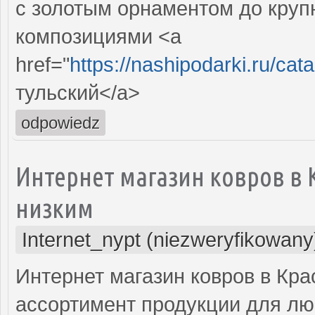
с золотым орнаментом до круп
композициями <a
href="
https://nashipodarki.ru/ca
тульский</a>
odpowiedz
Интернет магазин ковров в
низким
Internet_nypt (niezweryfikowany
Интернет магазин ковров в Кр
ассортимент продукции для лю