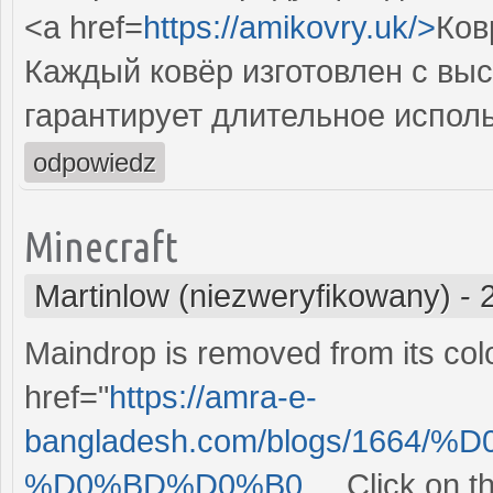
<a href=
https://amikovry.uk/>
Ков
Каждый ковёр изготовлен с выс
гарантирует длительное испол
odpowiedz
Minecraft
Martinlow (niezweryfikowany)
-
Maindrop is removed from its colo
href="
https://amra-e-
bangladesh.com/blogs/1664
%D0%BD%D0%B0...
. Click on 