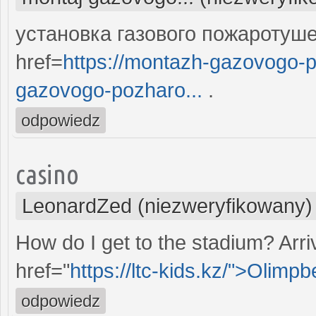
установка газового пожаротуш
href=
https://montazh-gazovogo-
gazovogo-pozharo...
.
odpowiedz
casino
LeonardZed (niezweryfikowany)
How do I get to the stadium? Arriv
href="
https://ltc-kids.kz/">Olimp
odpowiedz