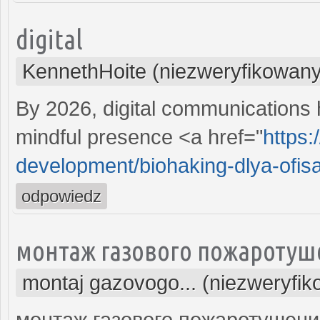
digital
KennethHoite (niezweryfikowany
By 2026, digital communications h
mindful presence <a href="
https:
development/biohaking-dlya-ofisa-
odpowiedz
монтаж газового пожаротуш
montaj gazovogo... (niezweryfi
монтаж газового пожаротушен