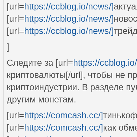
[url=
https://ccblog.io/news/]
актуа
[url=
https://ccblog.io/news/]
новос
[url=
https://ccblog.io/news/]
трейд
]
Следите за [url=
https://ccblog.io
криптовалюты[/url], чтобы не 
криптоиндустрии. В разделе п
другим монетам.
[url=
https://comcash.cc/]
тинькоф
[url=
https://comcash.cc/]
как обме