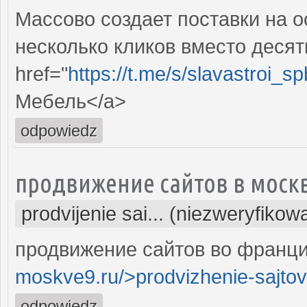
Массово создает поставки на о
несколько кликов вместо десят
href="
https://t.me/s/slavastroi_s
Мебель</a>
odpowiedz
продвижение сайтов в моск
prodvijenie sai... (niezweryfikow
продвижение сайтов во франци
moskve9.ru/>prodvizhenie-sajtov
odpowiedz