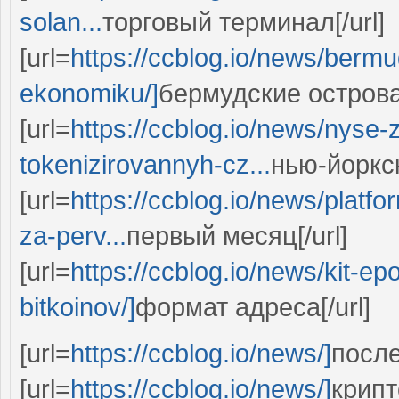
solan...
торговый терминал[/url]
[url=
https://ccblog.io/news/berm
ekonomiku/]
бермудские острова[
[url=
https://ccblog.io/news/nyse-
tokenizirovannyh-cz...
нью-йоркс
[url=
https://ccblog.io/news/platf
za-perv...
первый месяц[/url]
[url=
https://ccblog.io/news/kit-ep
bitkoinov/]
формат адреса[/url]
[url=
https://ccblog.io/news/]
после
[url=
https://ccblog.io/news/]
крипт