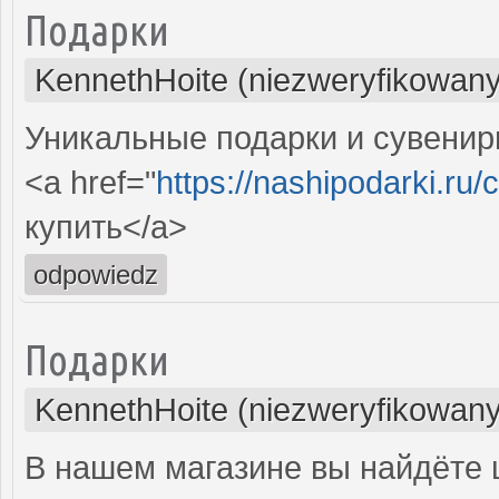
Подарки
KennethHoite (niezweryfikowany
Уникальные подарки и сувениры
<a href="
https://nashipodarki.ru/
купить</a>
odpowiedz
Подарки
KennethHoite (niezweryfikowany
В нашем магазине вы найдёте 