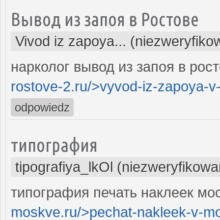
Вывод из запоя в Ростове
Vivod iz zapoya... (niezweryfiko
нарколог вывод из запоя в рост
rostove-2.ru/>vyvod-iz-zapoya-v
odpowiedz
типография
tipografiya_lkOl (niezweryfikowa
типография печать наклеек мос
moskve.ru/>pechat-nakleek-v-m