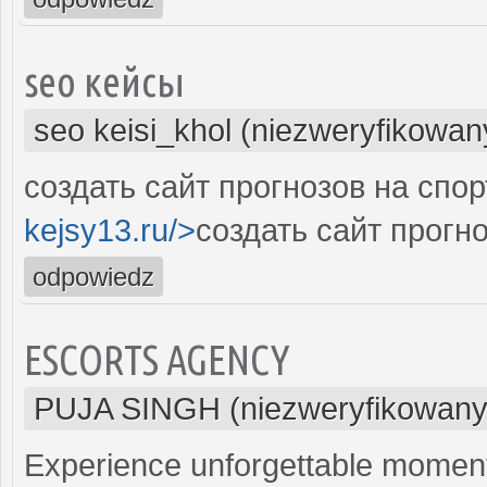
seo кейсы
seo keisi_khol (niezweryfikowan
создать сайт прогнозов на спор
kejsy13.ru/>
создать сайт прогно
odpowiedz
ESCORTS AGENCY
PUJA SINGH (niezweryfikowany
Experience unforgettable moment