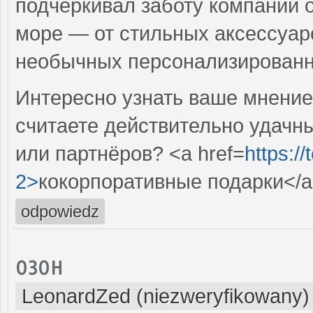
подчеркивал заботу компании 
море — от стильных аксессуар
необычных персонализирован
Интересно узнать ваше мнение
считаете действительно удачн
или партнёров? <a href=
https:/
2>
кокорпоративные подарки</
odpowiedz
озон
LeonardZed (niezweryfikowany)