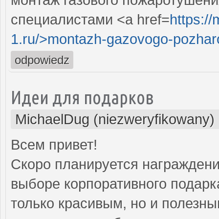
специалистами <a href=
https:/
1.ru/>montazh-gazovogo-pozharo
odpowiedz
Идеи для подарков
MichaelDug (niezweryfikowany)
Всем привет!
Скоро планируется награждение
выборе корпоративного подарка
только красивым, но и полезны