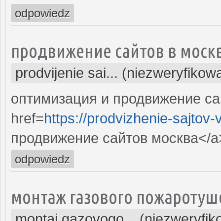
odpowiedz
продвижение сайтов в моск
prodvijenie sai... (niezweryfikow
оптимизация и продвижение са
href=
https://prodvizhenie-sajtov
продвижение сайтов москва</a>
odpowiedz
монтаж газового пожаротуш
montaj gazovogo... (niezweryfi