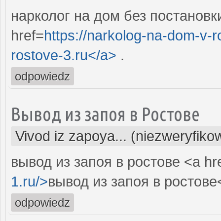
нарколог на дом без постановки
href=
https://narkolog-na-dom-v-
rostove-3.ru</a>
.
odpowiedz
Вывод из запоя в Ростове
Vivod iz zapoya... (niezweryfiko
вывод из запоя в ростове <a hr
1.ru/>
вывод из запоя в ростове<
odpowiedz