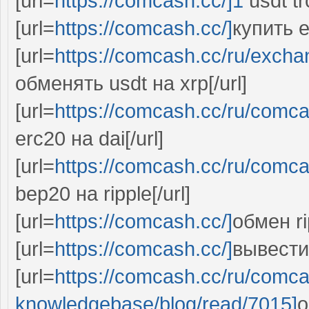
[url=
https://comcash.cc/]1
usdt tr
[url=
https://comcash.cc/]
купить et
[url=
https://comcash.cc/ru/exc
обменять usdt на xrp[/url]
[url=
https://comcash.cc/ru/comc
erc20 на dai[/url]
[url=
https://comcash.cc/ru/comc
bep20 на ripple[/url]
[url=
https://comcash.cc/]
обмен ri
[url=
https://comcash.cc/]
вывести 
[url=
https://comcash.cc/ru/comc
knowledgebase/blog/read/7015]
о