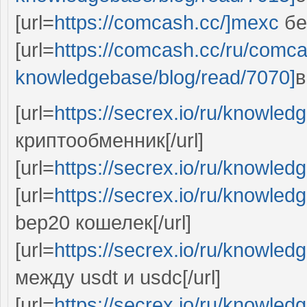
[url=
https://comcash.cc/]mexc
без
[url=
https://comcash.cc/ru/comc
knowledgebase/blog/read/7070]
в
[url=
https://secrex.io/ru/knowled
криптообменник[/url]
[url=
https://secrex.io/ru/knowled
[url=
https://secrex.io/ru/knowled
bep20 кошелек[/url]
[url=
https://secrex.io/ru/knowled
между usdt и usdc[/url]
[url=
https://secrex.io/ru/knowled