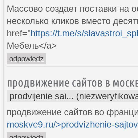
Массово создает поставки на о
несколько кликов вместо десят
href="
https://t.me/s/slavastroi_s
Мебель</a>
odpowiedz
продвижение сайтов в моск
prodvijenie sai... (niezweryfikow
продвижение сайтов во франци
moskve9.ru/>prodvizhenie-sajtov
odpowiedz