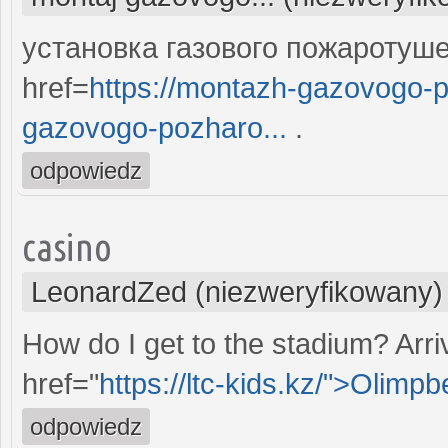
установка газового пожаротуш
href=
https://montazh-gazovogo-
gazovogo-pozharo...
.
odpowiedz
casino
LeonardZed (niezweryfikowany)
How do I get to the stadium? Arriv
href="
https://ltc-kids.kz/">Olimp
odpowiedz