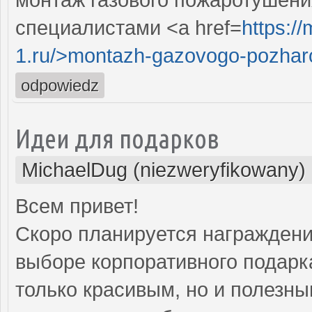
специалистами <a href=
https:/
1.ru/>montazh-gazovogo-pozharo
odpowiedz
Идеи для подарков
MichaelDug (niezweryfikowany)
Всем привет!
Скоро планируется награждение
выборе корпоративного подарка
только красивым, но и полезны