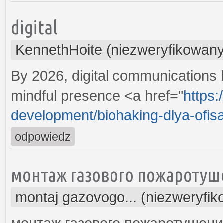
digital
KennethHoite (niezweryfikowany
By 2026, digital communications h
mindful presence <a href="
https:
development/biohaking-dlya-ofisa-
odpowiedz
монтаж газового пожаротуш
montaj gazovogo... (niezweryfi
монтаж газового пожаротушен