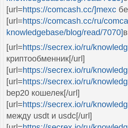
[url=
https://comcash.cc/]mexc
без
[url=
https://comcash.cc/ru/comc
knowledgebase/blog/read/7070]
в
[url=
https://secrex.io/ru/knowled
криптообменник[/url]
[url=
https://secrex.io/ru/knowled
[url=
https://secrex.io/ru/knowled
bep20 кошелек[/url]
[url=
https://secrex.io/ru/knowled
между usdt и usdc[/url]
[url=
https://secrex.io/ru/knowled