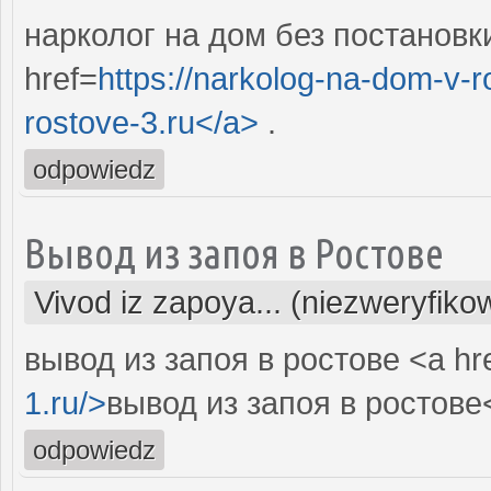
нарколог на дом без постановки
href=
https://narkolog-na-dom-v-
rostove-3.ru</a>
.
odpowiedz
Вывод из запоя в Ростове
Vivod iz zapoya... (niezweryfiko
вывод из запоя в ростове <a hr
1.ru/>
вывод из запоя в ростове<
odpowiedz