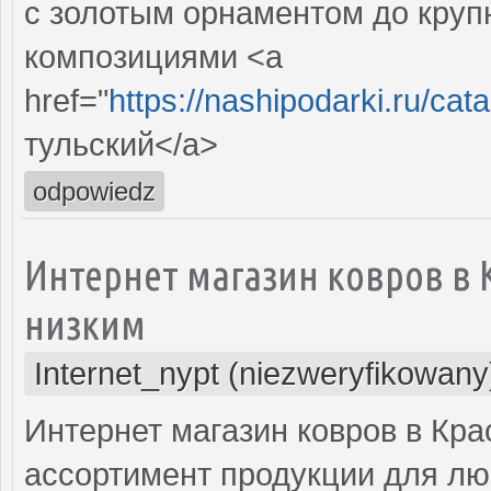
с золотым орнаментом до круп
композициями <a
href="
https://nashipodarki.ru/ca
тульский</a>
odpowiedz
Интернет магазин ковров в
низким
Internet_nypt (niezweryfikowany
Интернет магазин ковров в Кр
ассортимент продукции для лю