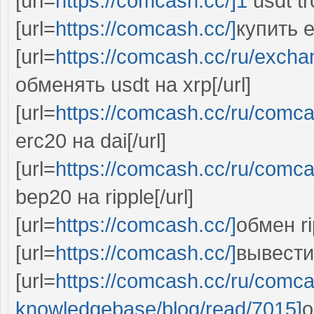
[url=
https://comcash.cc/]1
usdt tr
[url=
https://comcash.cc/]
купить et
[url=
https://comcash.cc/ru/exc
обменять usdt на xrp[/url]
[url=
https://comcash.cc/ru/comc
erc20 на dai[/url]
[url=
https://comcash.cc/ru/comc
bep20 на ripple[/url]
[url=
https://comcash.cc/]
обмен ri
[url=
https://comcash.cc/]
вывести 
[url=
https://comcash.cc/ru/comc
knowledgebase/blog/read/7015]
о