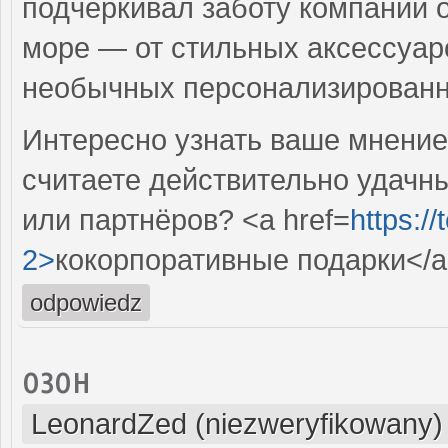
подчеркивал заботу компании 
море — от стильных аксессуар
необычных персонализирован
Интересно узнать ваше мнение
считаете действительно удачн
или партнёров? <a href=
https:/
2>
кокорпоративные подарки</
odpowiedz
озон
LeonardZed (niezweryfikowany)