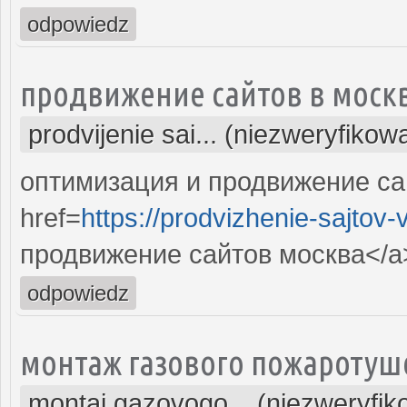
odpowiedz
продвижение сайтов в моск
prodvijenie sai... (niezweryfikow
оптимизация и продвижение са
href=
https://prodvizhenie-sajtov
продвижение сайтов москва</a>
odpowiedz
монтаж газового пожаротуш
montaj gazovogo... (niezweryfi