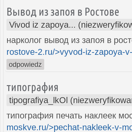
Вывод из запоя в Ростове
Vivod iz zapoya... (niezweryfiko
нарколог вывод из запоя в рост
rostove-2.ru/>vyvod-iz-zapoya-v
odpowiedz
типография
tipografiya_lkOl (niezweryfikowa
типография печать наклеек мос
moskve.ru/>pechat-nakleek-v-m