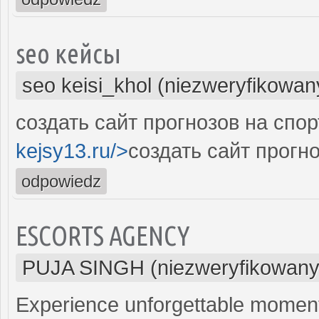
seo кейсы
seo keisi_khol (niezweryfikowan
создать сайт прогнозов на спор
kejsy13.ru/>
создать сайт прогно
odpowiedz
ESCORTS AGENCY
PUJA SINGH (niezweryfikowany
Experience unforgettable moment