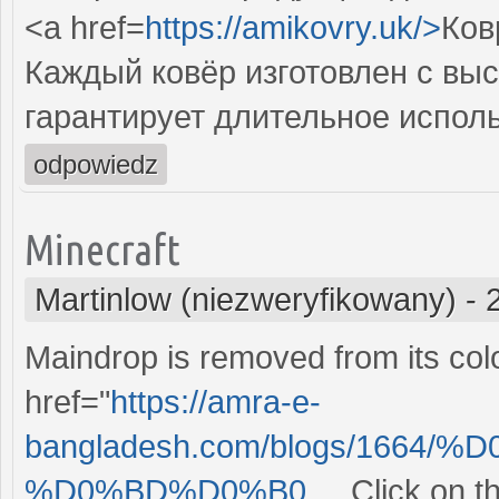
<a href=
https://amikovry.uk/>
Ков
Каждый ковёр изготовлен с выс
гарантирует длительное испол
odpowiedz
Minecraft
Martinlow (niezweryfikowany)
-
Maindrop is removed from its colo
href="
https://amra-e-
bangladesh.com/blogs/1664
%D0%BD%D0%B0...
. Click on 