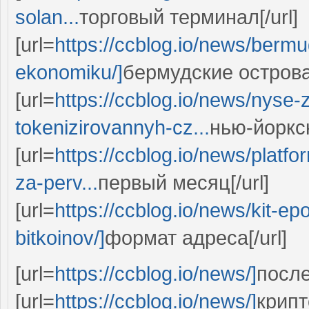
solan...
торговый терминал[/url]
[url=
https://ccblog.io/news/berm
ekonomiku/]
бермудские острова[
[url=
https://ccblog.io/news/nyse-
tokenizirovannyh-cz...
нью-йоркс
[url=
https://ccblog.io/news/platf
za-perv...
первый месяц[/url]
[url=
https://ccblog.io/news/kit-ep
bitkoinov/]
формат адреса[/url]
[url=
https://ccblog.io/news/]
после
[url=
https://ccblog.io/news/]
крипт