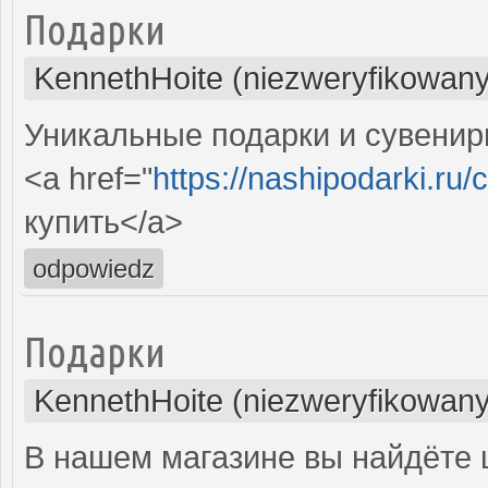
Подарки
KennethHoite (niezweryfikowany
Уникальные подарки и сувениры
<a href="
https://nashipodarki.ru/
купить</a>
odpowiedz
Подарки
KennethHoite (niezweryfikowany
В нашем магазине вы найдёте 