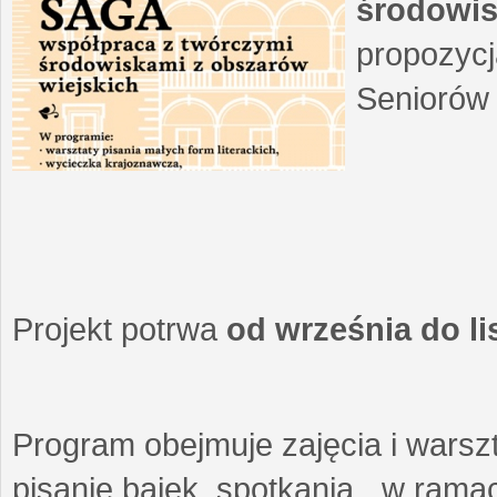
środowis
propozycj
Seniorów 
Projekt potrwa
od września do l
Program obejmuje zajęcia i warszt
pisanie bajek, spotkania w ramach