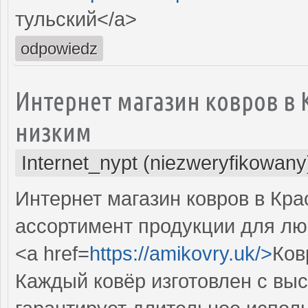
тульский</a>
odpowiedz
Интернет магазин ковров в
низким
Internet_nypt (niezweryfikowany
Интернет магазин ковров в Кр
ассортимент продукции для лю
<a href=
https://amikovry.uk/>
Ков
Каждый ковёр изготовлен с выс