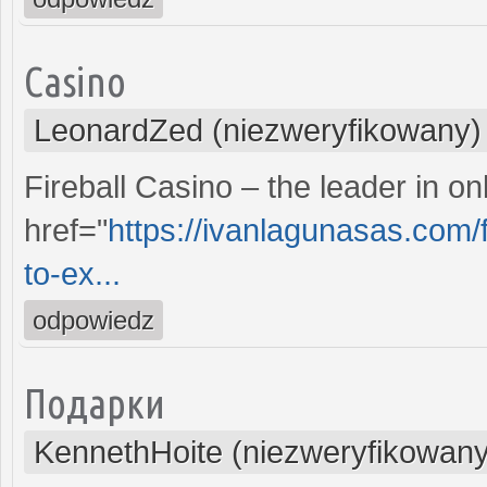
Casino
LeonardZed (niezweryfikowany)
Fireball Casino – the leader in o
href="
https://ivanlagunasas.com/f
to-ex...
odpowiedz
Подарки
KennethHoite (niezweryfikowany