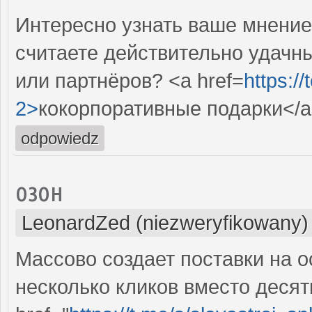
Интересно узнать ваше мнение
считаете действительно удачн
или партнёров? <a href=
https:/
2>
кокорпоративные подарки</
odpowiedz
озон
LeonardZed (niezweryfikowany)
Массово создает поставки на о
несколько кликов вместо десят