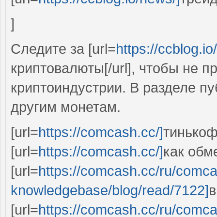
]
Следите за [url=
https://ccblog.io
криптовалюты[/url], чтобы не 
криптоиндустрии. В разделе п
другим монетам.
[url=
https://comcash.cc/]
тинькоф
[url=
https://comcash.cc/]
как обме
[url=
https://comcash.cc/ru/comc
knowledgebase/blog/read/7122]
в
[url=
https://comcash.cc/ru/comc