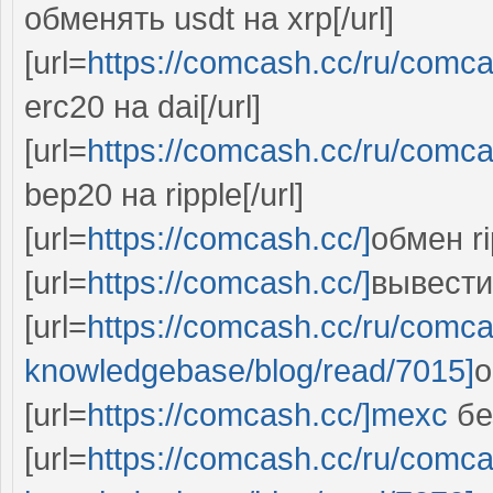
обменять usdt на xrp[/url]
[url=
https://comcash.cc/ru/comc
erc20 на dai[/url]
[url=
https://comcash.cc/ru/comc
bep20 на ripple[/url]
[url=
https://comcash.cc/]
обмен ri
[url=
https://comcash.cc/]
вывести 
[url=
https://comcash.cc/ru/comc
knowledgebase/blog/read/7015]
о
[url=
https://comcash.cc/]mexc
без
[url=
https://comcash.cc/ru/comc