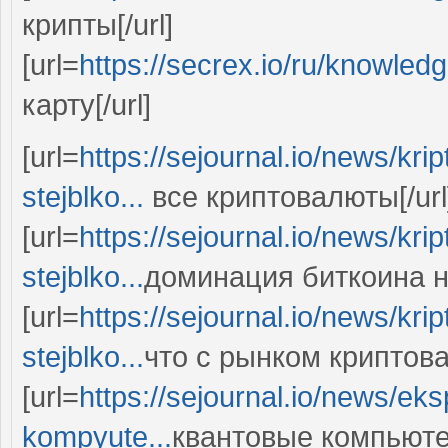
крипты[/url]
[url=
https://secrex.io/ru/knowled
карту[/url]
[url=
https://sejournal.io/news/krip
stejblko...
все криптовалюты[/url
[url=
https://sejournal.io/news/krip
stejblko...
доминация биткоина на
[url=
https://sejournal.io/news/krip
stejblko...
что с рынком криптовал
[url=
https://sejournal.io/news/eks
kompyute...
квантовые компьютер