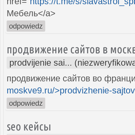
href="
https://t.me/s/slavastroi_s
Мебель</a>
odpowiedz
продвижение сайтов в моск
prodvijenie sai... (niezweryfikow
продвижение сайтов во франци
moskve9.ru/>prodvizhenie-sajtov
odpowiedz
seo кейсы