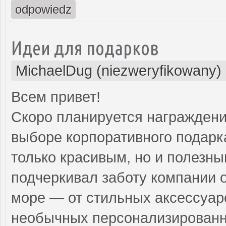
odpowiedz
Идеи для подарков
MichaelDug (niezweryfikowany)
Всем привет!
Скоро планируется награждение
выборе корпоративного подарка
только красивым, но и полезны
подчеркивал заботу компании 
море — от стильных аксессуар
необычных персонализирован