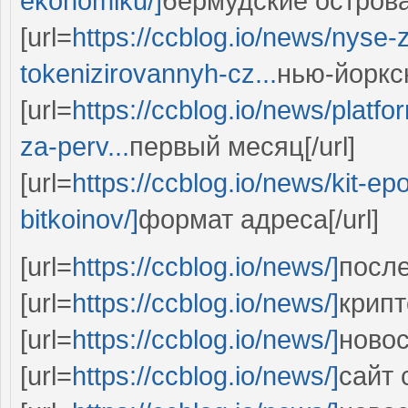
ekonomiku/]
бермудские острова[
[url=
https://ccblog.io/news/nyse-
tokenizirovannyh-cz...
нью-йоркс
[url=
https://ccblog.io/news/platf
za-perv...
первый месяц[/url]
[url=
https://ccblog.io/news/kit-ep
bitkoinov/]
формат адреса[/url]
[url=
https://ccblog.io/news/]
после
[url=
https://ccblog.io/news/]
крипт
[url=
https://ccblog.io/news/]
новос
[url=
https://ccblog.io/news/]
сайт 