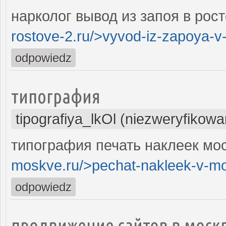
нарколог вывод из запоя в рост
rostove-2.ru/>vyvod-iz-zapoya-v
odpowiedz
типография
tipografiya_lkOl (niezweryfikowa
типография печать наклеек мос
moskve.ru/>pechat-nakleek-v-m
odpowiedz
продвижение сайтов в моск