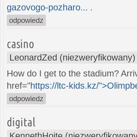
gazovogo-pozharo...
.
odpowiedz
casino
LeonardZed (niezweryfikowany)
How do I get to the stadium? Arriv
href="
https://ltc-kids.kz/">Olimp
odpowiedz
digital
KennethHoite (niezweryfikowany