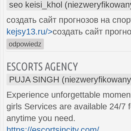
seo keisi_khol (niezweryfikowan
создать сайт прогнозов на спор
kejsy13.ru/>
создать сайт прогно
odpowiedz
ESCORTS AGENCY
PUJA SINGH (niezweryfikowany
Experience unforgettable moment
girls Services are available 24/
anytime you need.
https://escortsincity.com/