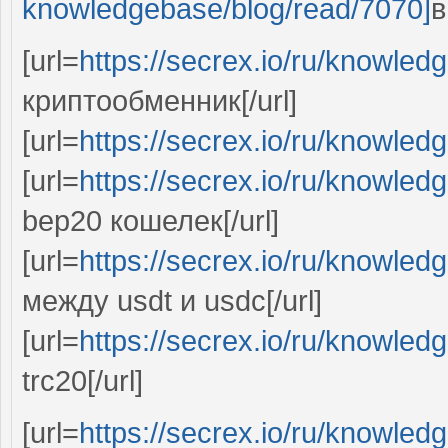
knowledgebase/blog/read/7070]
в
[url=
https://secrex.io/ru/knowled
криптообменник[/url]
[url=
https://secrex.io/ru/knowled
[url=
https://secrex.io/ru/knowled
bep20 кошелек[/url]
[url=
https://secrex.io/ru/knowled
между usdt и usdc[/url]
[url=
https://secrex.io/ru/knowled
trc20[/url]
[url=
https://secrex.io/ru/knowled