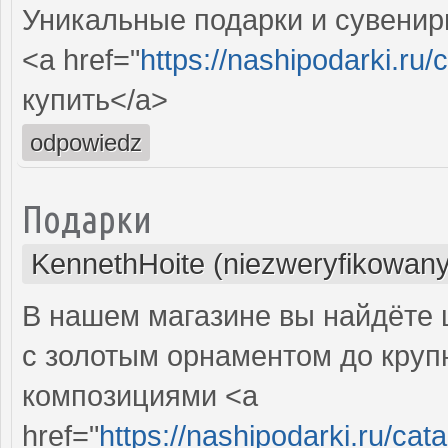
Уникальные подарки и сувениры
<a href="
https://nashipodarki.ru/
купить</a>
odpowiedz
Подарки
KennethHoite (niezweryfikowany
В нашем магазине вы найдёте 
с золотым орнаментом до круп
композициями <a
href="
https://nashipodarki.ru/ca