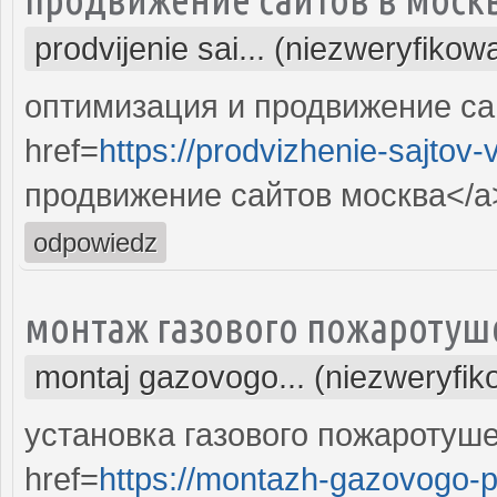
prodvijenie sai... (niezweryfikow
оптимизация и продвижение са
href=
https://prodvizhenie-sajtov
продвижение сайтов москва</a>
odpowiedz
монтаж газового пожаротуш
montaj gazovogo... (niezweryfi
установка газового пожаротуш
href=
https://montazh-gazovogo-