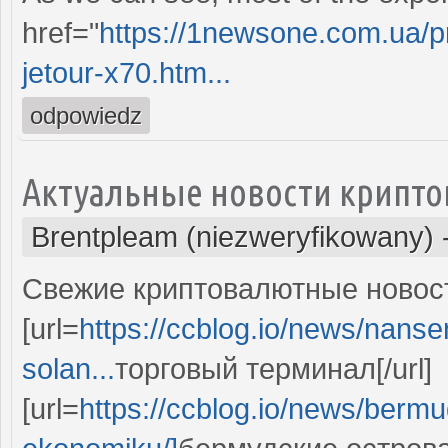
href="
https://1newsone.com.ua/p
jetour-x70.htm...
odpowiedz
Актуальные новости крипто
Brentpleam (niezweryfikowany)
Свежие криптовалютные новост
[url=
https://ccblog.io/news/nansen
solan...
торговый терминал[/url]
[url=
https://ccblog.io/news/berm