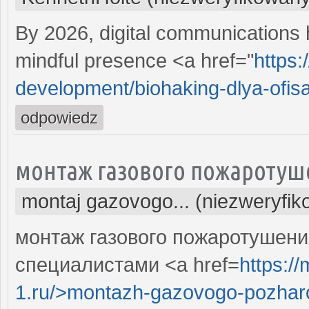
By 2026, digital communications h
mindful presence <a href="
https:
development/biohaking-dlya-ofisa-
odpowiedz
монтаж газового пожаротуш
montaj gazovogo... (niezweryfi
монтаж газового пожаротушен
специалистами <a href=
https:/
1.ru/>montazh-gazovogo-pozharo